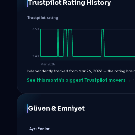
Trustpilot Rating History
Trustpilot rating
2.50
2.40
Mar 2026
Independently tracked from Mar 26, 2026 — the rating has
See this month's biggest Trustpilot movers →
·
Güven & Emniyet
Ayrı Fonlar