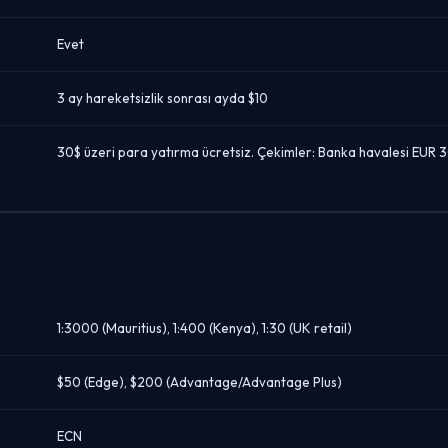
Evet
3 ay hareketsizlik sonrası ayda $10
30$ üzeri para yatırma ücretsiz. Çekimler: Banka havalesi EUR
1:3000 (Mauritius), 1:400 (Kenya), 1:30 (UK retail)
$50 (Edge), $200 (Advantage/Advantage Plus)
ECN