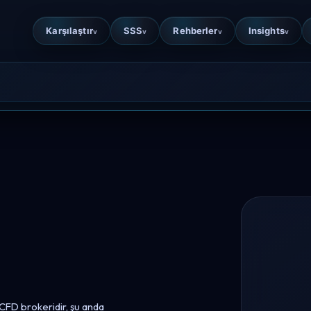
Karşılaştır
SSS
Rehberler
Insights
v
v
v
v
CFD brokeridir, şu anda