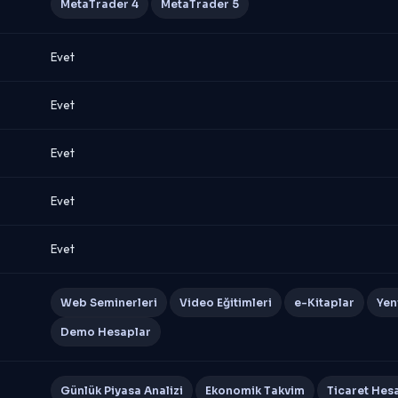
MetaTrader 4
MetaTrader 5
Evet
Evet
Evet
Evet
Evet
Web Seminerleri
Video Eğitimleri
e-Kitaplar
Yen
Demo Hesaplar
Günlük Piyasa Analizi
Ekonomik Takvim
Ticaret Hesa