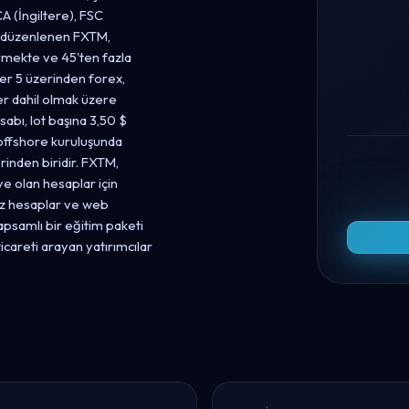
A (İngiltere), FSC
n düzenlenen FXTM,
rmekte ve 45'ten fazla
er 5 üzerinden forex,
ler dahil olmak üzere
bı, lot başına 3,50 $
offshore kuruluşunda
inden biridir. FXTM,
ye olan hesaplar için
ız hesaplar ve web
apsamlı bir eğitim paketi
icareti arayan yatırımcılar