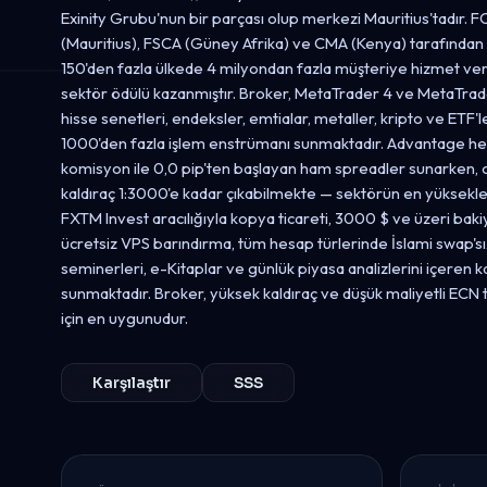
Exinity Grubu'nun bir parçası olup merkezi Mauritius'tadır. FC
(Mauritius), FSCA (Güney Afrika) ve CMA (Kenya) tarafında
150'den fazla ülkede 4 milyondan fazla müşteriye hizmet ve
sektör ödülü kazanmıştır. Broker, MetaTrader 4 ve MetaTrad
hisse senetleri, endeksler, emtialar, metaller, kripto ve ETF'
1000'den fazla işlem enstrümanı sunmaktadır. Advantage hesa
komisyon ile 0,0 pip'ten başlayan ham spreadler sunarken, 
kaldıraç 1:3000'e kadar çıkabilmekte — sektörün en yüksekler
FXTM Invest aracılığıyla kopya ticareti, 3000 $ ve üzeri baki
ücretsiz VPS barındırma, tüm hesap türlerinde İslami swap's
seminerleri, e-Kitaplar ve günlük piyasa analizlerini içeren k
sunmaktadır. Broker, yüksek kaldıraç ve düşük maliyetli ECN t
için en uygunudur.
Karşılaştır
SSS