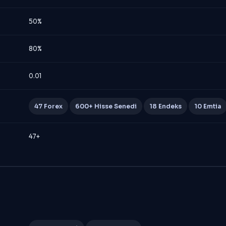
50%
80%
0.01
47 Forex
600+ Hisse Senedi
18 Endeks
10 Emtia
47+