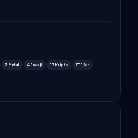
3 Metal
4 Enerji
17 Kripto
ETF'ler