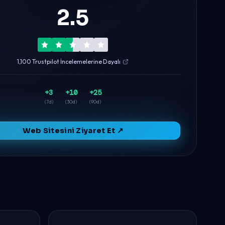
2.5
1,100 Trustpilot İncelemelerine Dayalı
+3
+10
+25
(7d)
(30d)
(90d)
Web Sitesini Ziyaret Et ↗