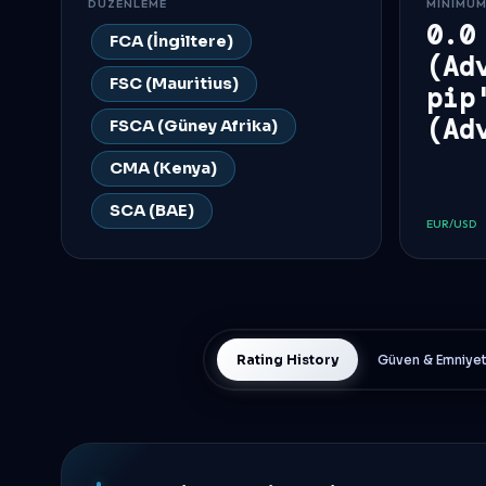
DÜZENLEME
MINIMUM
0.0
FCA (İngiltere)
(Ad
FSC (Mauritius)
pip
(Ad
FSCA (Güney Afrika)
CMA (Kenya)
SCA (BAE)
EUR/USD
Rating History
Güven & Emniye