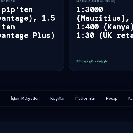
 SPREAD
MAKSIMUM KALDIRAÇ
 pip'ten
1:3000
vantage), 1.5
(Mauritius),
'ten
1:400 (Kenya
vantage Plus)
1:30 (UK ret
Bölgeye göre değişir
t
İşlem Maliyetleri
Koşullar
Platformlar
Hesap
Ka