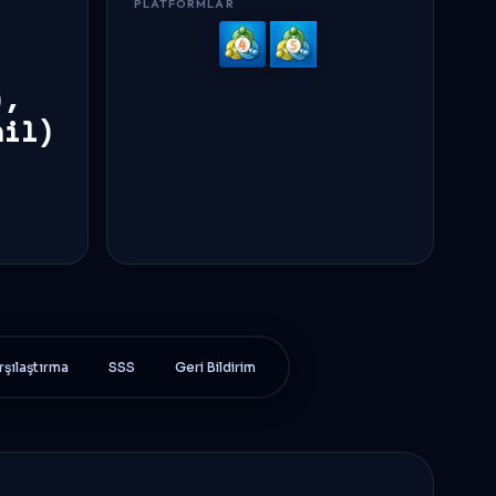
PLATFORMLAR
MetaTrader
MetaTrader
4
5
),
ail)
rşılaştırma
SSS
Geri Bildirim