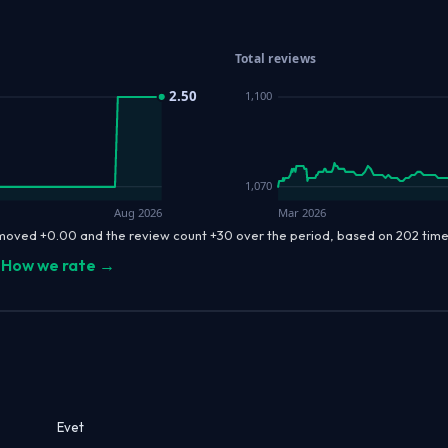
Total reviews
2.50
1,100
1,070
Aug 2026
Mar 2026
 moved +0.00 and the review count +30 over the period, based on 202 ti
How we rate →
Evet