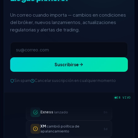
Un correo cuando importa — cambios en condiciones
del bróker, nuevos lanzamientos, actualizaciones
regulatorias y alertas de trading.
Suscribirse
IC Markets
spread EUR/USD
Sin spam
Cancelar suscripción en cualquier momento
2h
reducido → 0.1 pips
Exness
lanzado
EN VIVO
5h
XM
cambió política de
1d
apalancamiento
FP Markets
— nuevas cuentas sin
1d
comisión