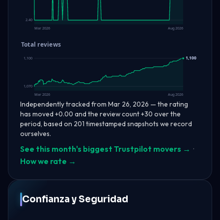
2.40
Mar 2026
Aug 2026
Total reviews
1,100
1,100
1,070
Mar 2026
Aug 2026
Independently tracked from Mar 26, 2026 — the rating
has moved +0.00 and the review count +30 over the
period, based on 201 timestamped snapshots we record
ourselves.
See this month's biggest Trustpilot movers →
·
How we rate →
Confianza y Seguridad