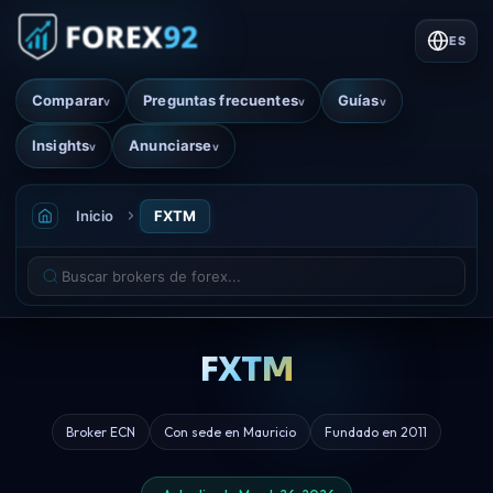
ES
Comparar
Preguntas frecuentes
Guías
v
v
v
Insights
Anunciarse
v
v
Inicio
FXTM
FXTM
Broker ECN
Con sede en Mauricio
Fundado en 2011