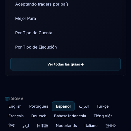
Aceptando traders por país
Mejor Para
Por Tipo de Cuenta
Por Tipo de Ejecución
Ver todas las guías
IDIOMA
English
Português
Español
العربية
Türkçe
Français
Deutsch
Bahasa Indonesia
Tiếng Việt
हिन्दी
اردو
日本語
Nederlands
Italiano
한국어