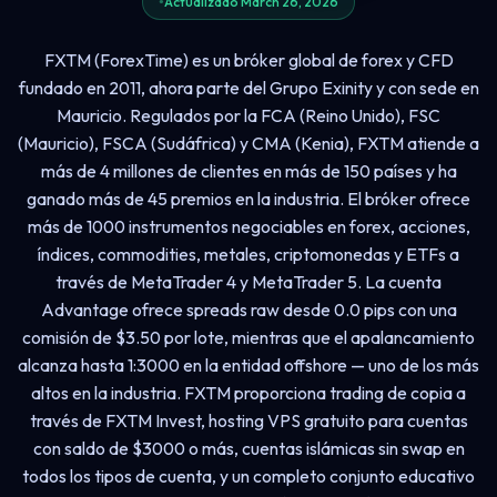
Actualizado March 26, 2026
FXTM (ForexTime) es un bróker global de forex y CFD
fundado en 2011, ahora parte del Grupo Exinity y con sede en
Mauricio. Regulados por la FCA (Reino Unido), FSC
(Mauricio), FSCA (Sudáfrica) y CMA (Kenia), FXTM atiende a
más de 4 millones de clientes en más de 150 países y ha
ganado más de 45 premios en la industria. El bróker ofrece
más de 1000 instrumentos negociables en forex, acciones,
índices, commodities, metales, criptomonedas y ETFs a
través de MetaTrader 4 y MetaTrader 5. La cuenta
Advantage ofrece spreads raw desde 0.0 pips con una
comisión de $3.50 por lote, mientras que el apalancamiento
alcanza hasta 1:3000 en la entidad offshore — uno de los más
altos en la industria. FXTM proporciona trading de copia a
través de FXTM Invest, hosting VPS gratuito para cuentas
con saldo de $3000 o más, cuentas islámicas sin swap en
todos los tipos de cuenta, y un completo conjunto educativo