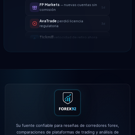
AvaTrade
perdió licencia
3d
regulatoria
Tickmill
velocidad de retiro ahora
4d
24h
IC Markets
spread EUR/USD
2h
reducido → 0.1 pips
Exness
lanzado
5h
XM
cambió política de
1d
apalancamiento
FP Markets
— nuevas cuentas sin
1d
comisión
AvaTrade
perdió licencia
3d
regulatoria
Tickmill
velocidad de retiro ahora
4d
Su fuente confiable para reseñas de corredores forex,
24h
comparaciones de plataformas de trading y análisis de