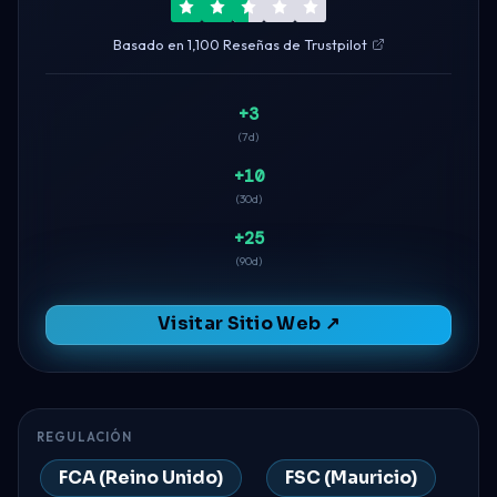
Basado en 1,100 Reseñas de Trustpilot
+3
(7d)
+10
(30d)
+25
(90d)
Visitar Sitio Web ↗
REGULACIÓN
FCA (Reino Unido)
FSC (Mauricio)