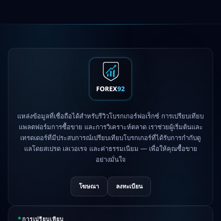
Exness
เปิดตัวแล้ว
5h
XM
เปลี่ยนนโยบายเลเวอเรจ
1d
FP Markets
— บัญชีใหม่ไม่มีค่า
1d
คอมมิชชั่น
AvaTrade
สูญเสียใบอนุญาตกำกับดูแล
3d
Tickmill
ความเร็วถอนเงินเป็น 24 ชั่วโมง
แหล่งข้อมูลที่เชื่อถือได้สำหรับรีวิวโบรกเกอร์ฟอเร็กซ์ การเปรียบเทียบ
4d
แล้ว
แพลตฟอร์มการซื้อขาย และการวิเคราะห์ตลาด เราช่วยผู้เริ่มต้นและ
เทรดเดอร์ที่มีประสบการณ์เปรียบเทียบโบรกเกอร์ที่ได้รับการกำกับดู
แลโดยสเปรด เลเวอเรจ และค่าธรรมเนียม — เพื่อให้คุณซื้อขาย
อย่างมั่นใจ
โฆษณา
ลงทะเบียน
*
การเปรียบเทียบ