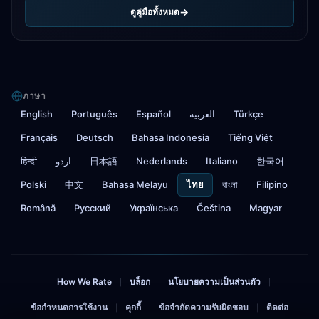
ดูคู่มือทั้งหมด
ภาษา
English
Português
Español
العربية
Türkçe
Français
Deutsch
Bahasa Indonesia
Tiếng Việt
हिन्दी
اردو
日本語
Nederlands
Italiano
한국어
Polski
中文
Bahasa Melayu
ไทย
বাংলা
Filipino
Română
Русский
Українська
Čeština
Magyar
How We Rate
บล็อก
นโยบายความเป็นส่วนตัว
|
|
|
ข้อกำหนดการใช้งาน
คุกกี้
ข้อจำกัดความรับผิดชอบ
ติดต่อ
|
|
|