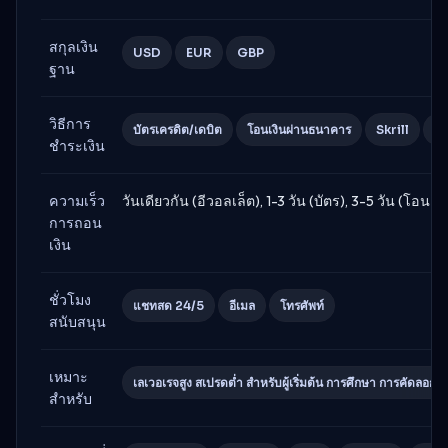
สกุลเงิน
USD
EUR
GBP
ฐาน
วิธีการ
บัตรเครดิต/เดบิต
โอนเงินผ่านธนาคาร
Skrill
Ne
ชำระเงิน
ความเร็ว
วันเดียวกัน (อีวอลเล็ต), 1-3 วัน (บัตร), 3-5 วัน (โอน
การถอน
เงิน
ชั่วโมง
แชทสด 24/5
อีเมล
โทรศัพท์
สนับสนุน
เหมาะ
เลเวอเรจสูง สเปรดต่ำ สำหรับผู้เริ่มต้น การศึกษา การคัดลอก
สำหรับ