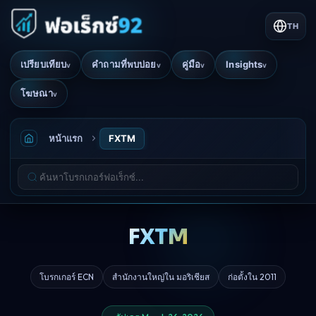
TH
เปรียบเทียบ
คำถามที่พบบ่อย
คู่มือ
Insights
v
v
v
v
โฆษณา
v
หน้าแรก
FXTM
FXTM
โบรกเกอร์ ECN
สำนักงานใหญ่ใน มอริเชียส
ก่อตั้งใน 2011