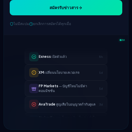
สมัครรับข่าวสาร
IC Markets
ลดสเปรด EUR/USD → 0.1
ไม่มีสแปม
ยกเลิกการสมัครได้ทุกเมื่อ
2h
จุด
สด
Exness
เปิดตัวแล้ว
5h
XM
เปลี่ยนนโยบายเลเวอเรจ
1d
FP Markets
— บัญชีใหม่ไม่มีค่า
1d
คอมมิชชั่น
AvaTrade
สูญเสียใบอนุญาตกำกับดูแล
3d
Tickmill
ความเร็วถอนเงินเป็น 24 ชั่วโมง
4d
แล้ว
IC Markets
ลดสเปรด EUR/USD → 0.1
2h
จุด