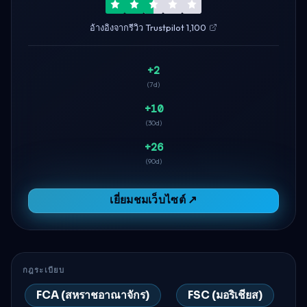
อ้างอิงจากรีวิว Trustpilot 1,100
+2
(7d)
+10
(30d)
+26
(90d)
เยี่ยมชมเว็บไซต์ ↗
กฎระเบียบ
FCA (สหราชอาณาจักร)
FSC (มอริเชียส)