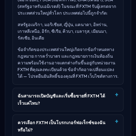
(สหรัฐอาหรับเอมิเรตส์)
ในขณะที่ FXTM รับผู้เทรดจาก
ประเทศส่วนใหญ่ทั่วโลก ประเทศต่อไปนี้ถูกจำกัด:
สหรัฐอเมริกา, มอริเชียส, ญี่ปุ่น, แคนาดา, อิหร่าน,
เกาหลีเหนือ, อิรัก, ซีเรีย, คิวบา, เบลารุส, เมียนมา,
รัสเซีย, อินเดีย
ข้อจำกัดของประเทศส่วนใหญ่เกิดจากข้อกำหนดทาง
กฎหมาย การคว่ำบาตร และกฎหมายการเงินท้องถิ่น
ความพร้อมใช้งานอาจแตกต่างกันขึ้นอยู่กับหน่วยงาน
FXTM ที่คุณลงทะเบียนด้วย ข้อจำกัดอาจเปลี่ยนแปลง
ได้ — โปรดยืนยันสิทธิ์ของคุณที่
FXTM เว็บไซต์ทางการ
.
ฉันสามารถเปิดบัญชีและเริ่มซื้อขายที่ FXTM ได้
เร็วแค่ไหน?
ควรเลือก FXTM เป็นโบรกเกอร์ฟอเร็กซ์ของฉัน
หรือไม่?