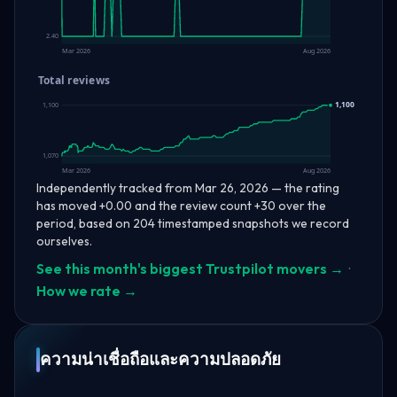
2.40
Mar 2026
Aug 2026
Total reviews
1,100
1,100
1,070
Mar 2026
Aug 2026
Independently tracked from Mar 26, 2026 — the rating
has moved +0.00 and the review count +30 over the
period, based on 204 timestamped snapshots we record
ourselves.
See this month's biggest Trustpilot movers →
·
How we rate →
ความน่าเชื่อถือและความปลอดภัย