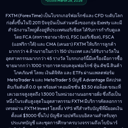
อัปเดต March 26, 2026
FXTM (ForexTime) เป็นโบรกเกอร์ฟอเร็กซ์และ CFD ระดับโลก
ก่อตั้งขึ้นในปี 2011 ปัจจุบันเป็นส่วนหนึ่งของกลุ่ม Exinity และมี
สำนักงานใหญ่ตั้งอยู่ที่ประเทศมอริเชียส ได้รับการกำกับดูแล
โดย FCA (สหราชอาณาจักร), FSC (มอริเชียส), FSCA
(แอฟริกาใต้) และ CMA (เคนยา) FXTM ให้บริการลูกค้า
มากกว่า 4 ล้านรายในกว่า 150 ประเทศ และได้รับรางวัลใน
อุตสาหกรรมมากกว่า 45 รางวัล โบรกเกอร์นี้มีเครื่องมือการซื้อ
ขายมากกว่า 1000 รายการครอบคลุมฟอเร็กซ์ หุ้น ดัชนี สินค้า
โภคภัณฑ์ โลหะ เงินดิจิทัล และ ETFs ผ่านแพลตฟอร์ม
MetaTrader 4 และ MetaTrader 5 บัญชี Advantage มีสเปรด
ดิบเริ่มต้นที่ 0.0 จุด พร้อมค่าคอมมิชชั่น $3.50 ต่อล็อต ขณะที่
เลเวอเรจสูงสุดถึง 1:3000 ในหน่วยงานนอกชายฝั่ง ซึ่งถือเป็น
หนึ่งในระดับสูงสุดในอุตสาหกรรม FXTM มีบริการคัดลอกการ
เทรดผ่าน FXTM Invest โฮสติ้ง VPS ฟรีสำหรับบัญชีที่มียอดเงิน
ตั้งแต่ $3000 ขึ้นไป บัญชีสวอปฟรีแบบอิสลามสำหรับทุก
ประเภทบัญชี และชุดการศึกษาครบวงจรรวมถึงเว็บบินาร์