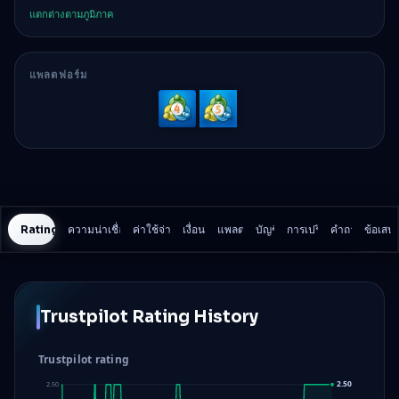
แตกต่างตามภูมิภาค
แพลตฟอร์ม
MetaTrader
MetaTrader
4
5
Rating History
ความน่าเชื่อถือและความปลอดภัย
ค่าใช้จ่ายในการเทรด
เงื่อนไข
แพลตฟอร์ม
บัญชี
การเปรียบเทียบ
คำถาม
ข้อเสน
Trustpilot Rating History
Trustpilot rating
2.50
2.50