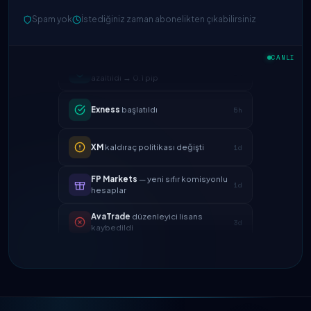
Spam yok
İstediğiniz zaman abonelikten çıkabilirsiniz
IC Markets
EUR/USD spreadi
2h
azaltıldı → 0.1 pip
CANLI
Exness
başlatıldı
5h
XM
kaldıraç politikası değişti
1d
FP Markets
— yeni sıfır komisyonlu
1d
hesaplar
AvaTrade
düzenleyici lisans
3d
kaybedildi
Tickmill
para çekme hızı artık 24
4d
saat
IC Markets
EUR/USD spreadi
2h
azaltıldı → 0.1 pip
Exness
başlatıldı
5h