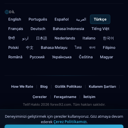
DIL
English
Português
Español
العربية
Türkçe
Français
Deutsch
Bahasa Indonesia
Tiếng Việt
हिन्दी
اردو
日本語
Nederlands
Italiano
한국어
Polski
中文
Bahasa Melayu
ไทย
বাংলা
Filipino
Română
Русский
Українська
Čeština
Magyar
How We Rate
Blog
Gizlilik Politikası
Kullanım Şartları
|
|
|
|
Çerezler
Feragatname
İletişim
|
|
Telif Hakkı 2026 forex92.com. Tüm hakları saklıdır.
Risk Uyarısı: Forex ve CFD işlemleri önemli riskler içerir ve yatırdığınız sermayenin
Deneyiminizi geliştirmek için çerezler kullanıyoruz. Göz atmaya devam
kaybına yol açabilir. Kaybetmeyi göze alabileceğinizden fazlasını yatırmamalısınız.
ederek
Çerez Politikamızı
.
4
Bu site bağlı kuruluş bağlantıları içerir.