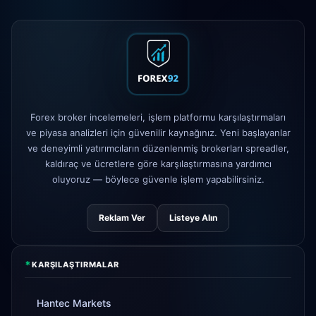
XM
kaldıraç politikası değişti
1d
FP Markets
— yeni sıfır komisyonlu
1d
hesaplar
AvaTrade
düzenleyici lisans
3d
Forex broker incelemeleri, işlem platformu karşılaştırmaları
kaybedildi
ve piyasa analizleri için güvenilir kaynağınız. Yeni başlayanlar
Tickmill
para çekme hızı artık 24
ve deneyimli yatırımcıların düzenlenmiş brokerları spreadler,
4d
saat
kaldıraç ve ücretlere göre karşılaştırmasına yardımcı
oluyoruz — böylece güvenle işlem yapabilirsiniz.
Reklam Ver
Listeye Alın
*
KARŞILAŞTIRMALAR
Hantec Markets