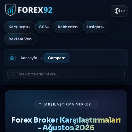
TR
Karşılaştır
SSS
Rehberler
Insights
v
v
v
v
Reklam Ver
v
Anasayfa
Compare
* KARŞILAŞTIRMA MERKEZİ
Forex Broker Karşılaştırmaları
- Ağustos 2026