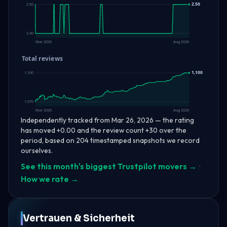
2.50
2.50
2.40
Mar 2026
Aug 2026
Total reviews
1,100
1,100
1,070
Mar 2026
Aug 2026
Independently tracked from Mar 26, 2026 — the rating
has moved +0.00 and the review count +30 over the
period, based on 204 timestamped snapshots we record
ourselves.
See this month's biggest Trustpilot movers →
·
How we rate →
Vertrauen & Sicherheit