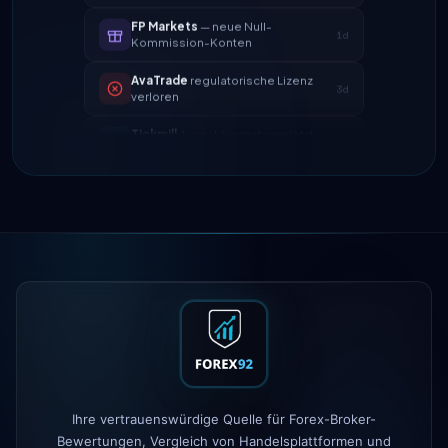
AvaTrade
regulatorische Lizenz
3d
verloren
Tickmill
Auszahlungsdauer jetzt
4d
24h
IC Markets
verringerter EUR/USD
2h
Spread → 0,1 Pips
Exness
gestartet
5h
XM
Hebelrichtlinie geändert
1d
FP Markets
— neue Null-
1d
Kommission-Konten
AvaTrade
regulatorische Lizenz
3d
verloren
Tickmill
Auszahlungsdauer jetzt
Ihre vertrauenswürdige Quelle für Forex-Broker-
4d
24h
Bewertungen, Vergleich von Handelsplattformen und