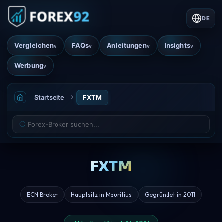
DE
Vergleichen
FAQs
Anleitungen
Insights
v
v
v
v
Werbung
v
Startseite
FXTM
FXTM
ECN Broker
Hauptsitz in Mauritius
Gegründet in 2011