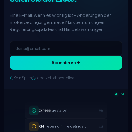
Eine E-Mail, wenn es wichtig ist – Änderungen der
Brokerbedingungen, neue Markteinführungen,
Regulierungsupdates und Handelswarnungen.
Abonnieren
IC Markets
verringerter EUR/USD
Kein Spam
Jederzeit abbestellbar
2h
Spread → 0,1 Pips
LIVE
Exness
gestartet
5h
XM
Hebelrichtlinie geändert
1d
FP Markets
— neue Null-
1d
Kommission-Konten