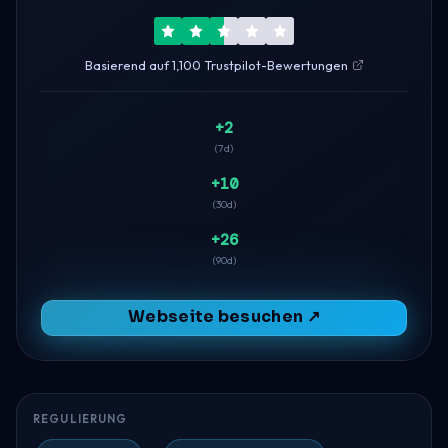
Basierend auf 1,100 Trustpilot-Bewertungen
+2
(7d)
+10
(30d)
+26
(90d)
Webseite besuchen ↗
REGULIERUNG