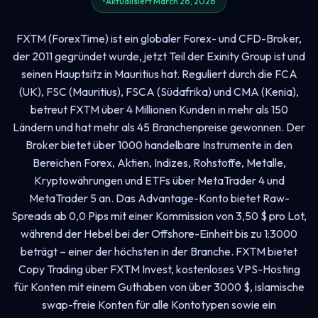
Aktualisiert March 26, 2026
FXTM (ForexTime) ist ein globaler Forex- und CFD-Broker,
der 2011 gegründet wurde, jetzt Teil der Exinity Group ist und
seinen Hauptsitz in Mauritius hat. Reguliert durch die FCA
(UK), FSC (Mauritius), FSCA (Südafrika) und CMA (Kenia),
betreut FXTM über 4 Millionen Kunden in mehr als 150
Ländern und hat mehr als 45 Branchenpreise gewonnen. Der
Broker bietet über 1000 handelbare Instrumente in den
Bereichen Forex, Aktien, Indizes, Rohstoffe, Metalle,
Kryptowährungen und ETFs über MetaTrader 4 und
MetaTrader 5 an. Das Advantage-Konto bietet Raw-
Spreads ab 0,0 Pips mit einer Kommission von 3,50 $ pro Lot,
während der Hebel bei der Offshore-Einheit bis zu 1:3000
beträgt – einer der höchsten in der Branche. FXTM bietet
Copy Trading über FXTM Invest, kostenloses VPS-Hosting
für Konten mit einem Guthaben von über 3000 $, islamische
swap-freie Konten für alle Kontotypen sowie ein