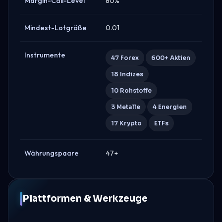
Margin-Call-Level
80%
Mindest-Lotgröße
0.01
Instrumente
47 Forex
600+ Aktien
18 Indizes
10 Rohstoffe
3 Metalle
4 Energien
17 Krypto
ETFs
Währungspaare
47+
Plattformen & Werkzeuge