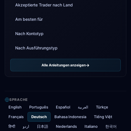
Akzeptierte Trader nach Land
Am besten für
Nach Kontotyp
Nach Ausführungstyp
Alle Anleitungen anzeigen
SPRACHE
English
Português
Español
العربية
Türkçe
Français
Deutsch
Bahasa Indonesia
Tiếng Việt
हिन्दी
اردو
日本語
Nederlands
Italiano
한국어