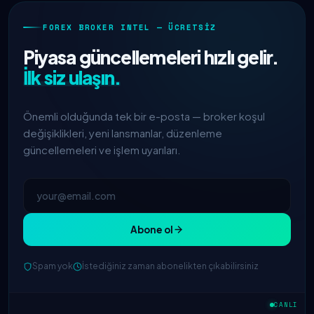
FOREX BROKER INTEL — ÜCRETSIZ
Piyasa güncellemeleri hızlı gelir.
İlk siz ulaşın.
Önemli olduğunda tek bir e-posta — broker koşul
değişiklikleri, yeni lansmanlar, düzenleme
güncellemeleri ve işlem uyarıları.
Abone ol
Spam yok
İstediğiniz zaman abonelikten çıkabilirsiniz
IC Markets
EUR/USD spreadi
2h
azaltıldı → 0.1 pip
CANLI