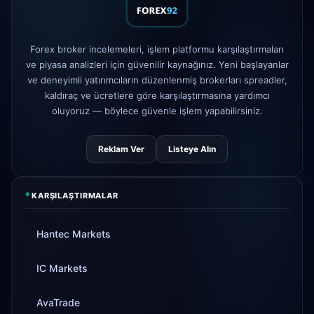
FP Markets
— yeni sıfır komisyonlu
1d
hesaplar
AvaTrade
düzenleyici lisans
Forex broker incelemeleri, işlem platformu karşılaştırmaları
3d
kaybedildi
ve piyasa analizleri için güvenilir kaynağınız. Yeni başlayanlar
ve deneyimli yatırımcıların düzenlenmiş brokerları spreadler,
Tickmill
para çekme hızı artık 24
4d
saat
kaldıraç ve ücretlere göre karşılaştırmasına yardımcı
oluyoruz — böylece güvenle işlem yapabilirsiniz.
Reklam Ver
Listeye Alın
*
KARŞILAŞTIRMALAR
Hantec Markets
IC Markets
AvaTrade