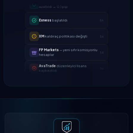
Exness
başlatıldı
5h
XM
kaldıraç politikası değişti
1d
FP Markets
— yeni sıfır komisyonlu
1d
hesaplar
AvaTrade
düzenleyici lisans
3d
kaybedildi
Tickmill
para çekme hızı artık 24
4d
saat
IC Markets
EUR/USD spreadi
2h
azaltıldı → 0.1 pip
Exness
başlatıldı
5h
XM
kaldıraç politikası değişti
1d