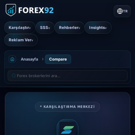
TR
Karşılaştır
SSS
Rehberler
Insights
v
v
v
v
Reklam Ver
v
Anasayfa
Compare
* KARŞILAŞTIRMA MERKEZİ