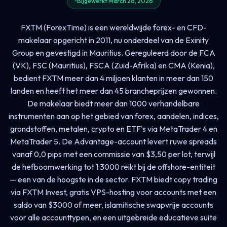
Bijgewerkt March 26, 2026
FXTM (ForexTime) is een wereldwijde forex- en CFD-
makelaar opgericht in 2011, nu onderdeel van de Exinity
Group en gevestigd in Mauritius. Gereguleerd door de FCA
(VK), FSC (Mauritius), FSCA (Zuid-Afrika) en CMA (Kenia),
bedient FXTM meer dan 4 miljoen klanten in meer dan 150
landen en heeft het meer dan 45 brancheprijzen gewonnen.
De makelaar biedt meer dan 1000 verhandelbare
instrumenten aan op het gebied van forex, aandelen, indices,
grondstoffen, metalen, crypto en ETF's via MetaTrader 4 en
MetaTrader 5. De Advantage-account levert ruwe spreads
vanaf 0,0 pips met een commissie van $3,50 per lot, terwijl
de hefboomwerking tot 1:3000 reikt bij de offshore-entiteit
— een van de hoogste in de sector. FXTM biedt copy trading
via FXTM Invest, gratis VPS-hosting voor accounts met een
saldo van $3000 of meer, islamitische swapvrije accounts
voor alle accounttypen, en een uitgebreide educatieve suite