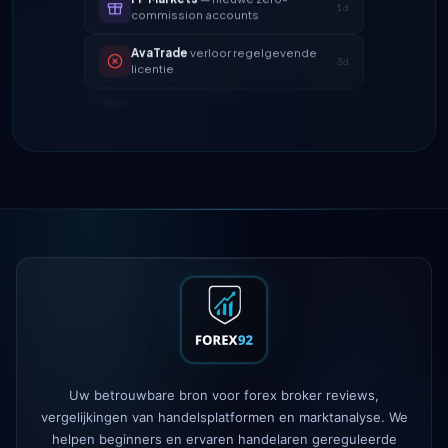
AvaTrade
verloor regelgevende
3d
licentie
Tickmill
opnamesnelheid nu 24u
4d
IC Markets
verlaagde EUR/USD
2h
spread → 0,1 pips
Exness
gelanceerd
5h
XM
hefboombeleid gewijzigd
1d
FP Markets
— nieuwe zero-
1d
commission accounts
AvaTrade
verloor regelgevende
3d
licentie
Tickmill
opnamesnelheid nu 24u
4d
Uw betrouwbare bron voor forex broker reviews,
vergelijkingen van handelsplatformen en marktanalyse. We
helpen beginners en ervaren handelaren gereguleerde