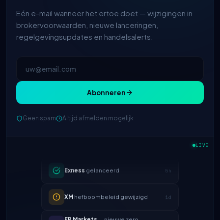
Eén e-mail wanneer het ertoe doet — wijzigingen in
brokervoorwaarden, nieuwe lanceringen,
regelgevingsupdates en handelsalerts.
Abonneren
IC Markets
verlaagde EUR/USD
Geen spam
Altijd afmelden mogelijk
2h
spread → 0,1 pips
LIVE
Exness
gelanceerd
5h
XM
hefboombeleid gewijzigd
1d
FP Markets
— nieuwe zero-
1d
commission accounts