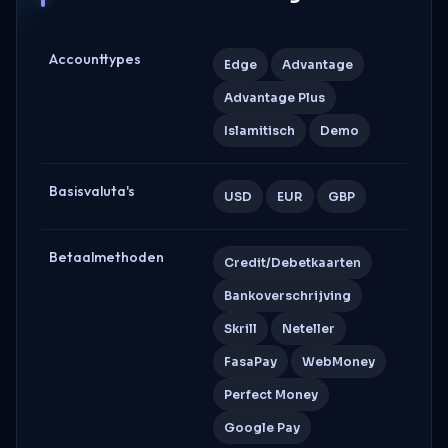
Accounttypes
Edge
Advantage
Advantage Plus
Islamitisch
Demo
Basisvaluta's
USD
EUR
GBP
Betaalmethoden
Credit/Debetkaarten
Bankoverschrijving
Skrill
Neteller
FasaPay
WebMoney
Perfect Money
Google Pay