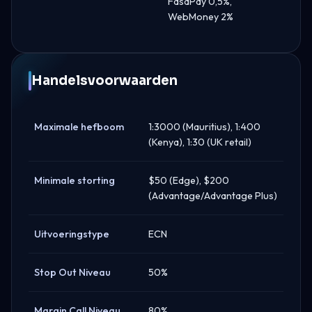
FasaPay 0,5%,
WebMoney 2%
Handelsvoorwaarden
Maximale hefboom
1:3000 (Mauritius), 1:400
(Kenya), 1:30 (UK retail)
Minimale storting
$50 (Edge), $200
(Advantage/Advantage Plus)
Uitvoeringstype
ECN
Stop Out Niveau
50%
Margin Call Niveau
80%