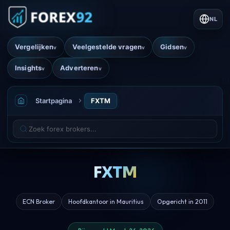
NL
Vergelijken
Veelgestelde vragen
Gidsen
v
v
v
Insights
Adverteren
v
v
Startpagina
FXTM
FXTM
ECN Broker
Hoofdkantoor in Mauritius
Opgericht in 2011