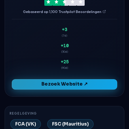
Gebaseerd op 1,100 Trustpilot Beoordelingen
+3
(7d)
+10
(30d)
+25
(90d)
Bezoek Website ↗
REGELGEVING
FCA (VK)
FSC (Mauritius)