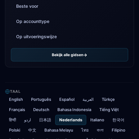
Beste voor
Op accounttype
Op uitvoeringswijze
Bekijk alle gidsen
TAAL
English
Português
Español
العربية
Türkçe
Français
Deutsch
Bahasa Indonesia
Tiếng Việt
हिन्दी
اردو
日本語
Nederlands
Italiano
한국어
Polski
中文
Bahasa Melayu
ไทย
বাংলা
Filipino