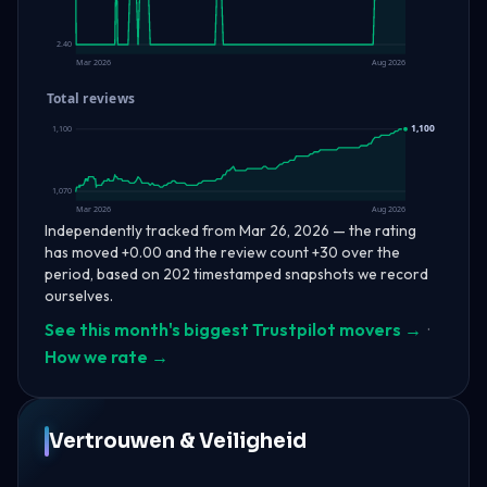
2.40
Mar 2026
Aug 2026
Total reviews
1,100
1,100
1,070
Mar 2026
Aug 2026
Independently tracked from Mar 26, 2026 — the rating
has moved +0.00 and the review count +30 over the
period, based on 202 timestamped snapshots we record
ourselves.
See this month's biggest Trustpilot movers →
·
How we rate →
Vertrouwen & Veiligheid