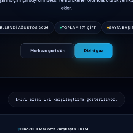
laştırma çifti için sayfalı indeks. Yeni brokerler otomatik olarak yeni k
ekler.
ELLENDI AĞUSTOS 2026
TOPLAM 171 ÇIFT
SAYFA BAŞI
Merkeze geri dön
Dizini gez
1-171 arası 171 karşılaştırma gösteriliyor.
BlackBull Markets karşılaştır FXTM