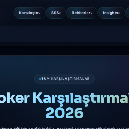
Karşılaştır
SSS
Rehberler
Insights
v
v
v
v
TÜM KARŞILAŞTIRMALAR
ker Karşılaştırma
2026