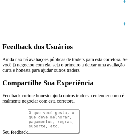
Qual é a estrutura de custos na FXTM para
negociação de forex?
Quais reguladores supervisionam FXTM, e existem
esquemas de proteção ao investidor?
Feedback dos Usuários
Ainda não há avaliações públicas de traders para esta corretora. Se
você já negociou com ela, seja o primeiro a deixar uma avaliação
curta e honesta para ajudar outros traders.
Compartilhe Sua Experiência
Feedback curto e honesto ajuda outros traders a entender como é
realmente negociar com esta corretora.
Seu feedback