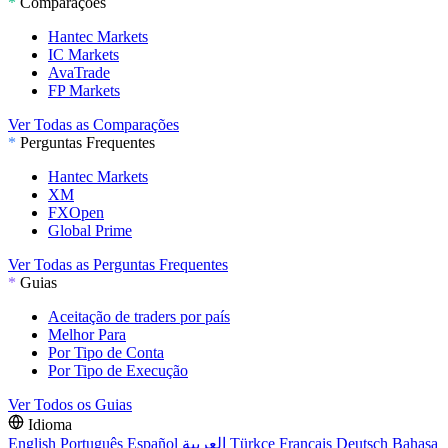
*
Comparações
Hantec Markets
IC Markets
AvaTrade
FP Markets
Ver Todas as Comparações
*
Perguntas Frequentes
Hantec Markets
XM
FXOpen
Global Prime
Ver Todas as Perguntas Frequentes
*
Guias
Aceitação de traders por país
Melhor Para
Por Tipo de Conta
Por Tipo de Execução
Ver Todos os Guias
Idioma
English
Português
Español
العربية
Türkçe
Français
Deutsch
Bahasa