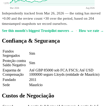
1,070
Mar 2026
Aug 2026
Independently tracked from Mar 26, 2026 — the rating has moved
+0.00 and the review count +30 over the period, based on 204
timestamped snapshots we record ourselves.
See this month's biggest Trustpilot movers →
·
How we rate →
Confiança & Segurança
Fundos
Sim
Segregados
Proteção contra
Sim
Saldo Negativo
Esquema de
Até GBP 85000 sob FCA FSCS; Até USD
Compensação
1000000 seguro Lloyds (entidade de Maurício)
Fundado
2011
Sede
Maurício
Custos de Negociação