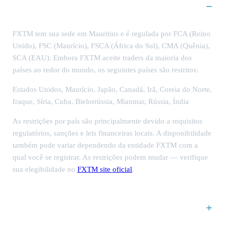
FXTM aceita traders de todos os países?
FXTM tem sua sede em
Mauritius
e é regulada por
FCA (Reino
Unido), FSC (Maurício), FSCA (África do Sul), CMA (Quênia),
SCA (EAU)
. Embora FXTM aceite traders da maioria dos
países ao redor do mundo, os seguintes países são restritos:
Estados Unidos, Maurício, Japão, Canadá, Irã, Coreia do Norte,
Iraque, Síria, Cuba, Bielorrússia, Mianmar, Rússia, Índia
As restrições por país são principalmente devido a requisitos
regulatórios, sanções e leis financeiras locais. A disponibilidade
também pode variar dependendo da entidade FXTM com a
qual você se registrar. As restrições podem mudar — verifique
sua elegibilidade no
FXTM site oficial
.
Com que rapidez posso abrir uma conta e começar a
negociar na FXTM?