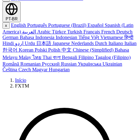
PT-BR
English
Português
Portuguese (Brazil)
Español
Spanish (Latin
x
America)
العربية
Arabic
Türkçe
Turkish
Français
French
Deutsch
German
Bahasa Indonesia
Indonesian
Tiếng Việt
Vietnamese
हिन्दी
Hindi
اردو
Urdu
日本語
Japanese
Nederlands
Dutch
Italiano
Italian
한국어
Korean
Polski
Polish
中文
Chinese (Simplified)
Bahasa
Melayu
Malay
ไทย
Thai
বাংলা
Bengali
Filipino
Tagalog (Filipino)
Română
Romanian
Русский
Russian
Українська
Ukrainian
Čeština
Czech
Magyar
Hungarian
Início
FXTM