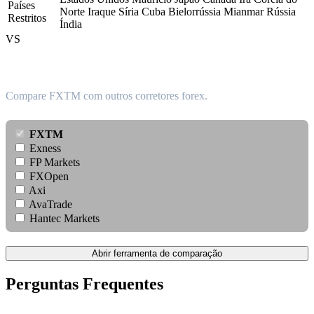
Países
Norte
Iraque
Síria
Cuba
Bielorrússia
Mianmar
Rússia
Restritos
Índia
VS
Como ele se compara?
Compare FXTM com outros corretores forex.
FXTM
Exness
FP Markets
FXOpen
Axi
AvaTrade
Hantec Markets
Abrir ferramenta de comparação
Perguntas Frequentes