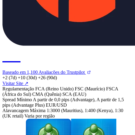
2.5
Baseado em 1,100 Avaliações do Trustpilot
+2
(7d)
+10
(30d)
+26
(90d)
Visitar Site ↗
Regulamentação
FCA (Reino Unido)
FSC (Maurício)
FSCA
(África do Sul)
CMA (Quênia)
SCA (EAU)
Spread Mínimo
A partir de 0,0 pips (Advantage), A partir de 1,5
pips (Advantage Plus)
EUR/USD
Alavancagem Máxima
1:3000 (Mauritius), 1:400 (Kenya), 1:30
(UK retail)
Varia por região
MetaTrader
MetaTrad
4
5