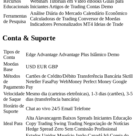
Recursos
Webinars
Tutoriais em Vídeo
eBooks
Guias para
Educacionais
Iniciantes
Artigos de Trading
Contas Demo
Análise Diária do Mercado
Calendário Econômico
Ferramentas
Calculadoras de Trading
Conversor de Moedas
de Pesquisa
Indicadores Personalizados MT4
Ideias de Trade
Conta & Suporte
Tipos de
Edge
Advantage
Advantage Plus
Islâmico
Demo
Conta
Moedas
USD
EUR
GBP
Base
Métodos
Cartões de Crédito/Débito
Transferência Bancária
Skrill
de
Neteller
FasaPay
WebMoney
Perfect Money
Google
Pagamento
Pay
Velocidade
Mesmo dia (carteiras eletrônicas), 1-3 dias (cartões), 3-5
de Saque
dias (transferência bancária)
Horário de
Chat ao vivo 24/5
Email
Telefone
Suporte
Alta Alavancagem
Baixos Spreads
Iniciantes
Educação
Ideal Para
Copy Trading
Swing Trading
Negociação de Notícias
Hedge
Spread Zero
Sem Comissão
Profissional
Estados Unidos
Maurício
Japão
Canadá
Irã
Coreia do