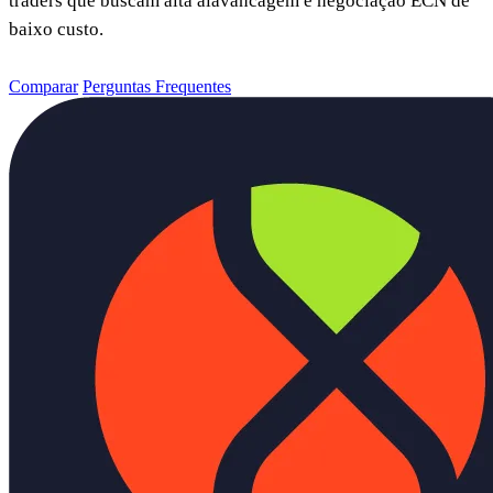
traders que buscam alta alavancagem e negociação ECN de
baixo custo.
Comparar
Perguntas Frequentes