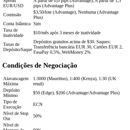
Spread
A partir de 0,0 pips (Advantage), A partir de 1,5
EUR/USD
pips (Advantage Plus)
$3,50/lote (Advantage), Nenhuma (Advantage
Comissão
Plus)
Conta Islâmica
Sim
Taxa de
$10/mês após 3 meses de inatividade
Inatividade
Depósitos gratuitos acima de $30. Saques:
Taxas de
Transferência bancária EUR 30, Cartões EUR 2,
Depósito/Saque
FasaPay 0,5%, WebMoney 2%
Condições de Negociação
Alavancagem
1:3000 (Mauritius), 1:400 (Kenya), 1:30 (UK
Máxima
retail)
Depósito
$50 (Edge), $200 (Advantage/Advantage Plus)
Mínimo
Tipo de
ECN
Execução
Nível de Stop
50%
Out
Nível de