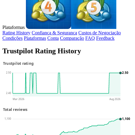
Plataformas
Rating History
Confiança & Segurança
Custos de Negociação
Condições
Plataformas
Conta
Comparação
FAQ
Feedback
Trustpilot Rating History
Trustpilot rating
2.50
2.50
2.40
Mar 2026
Aug 2026
Total reviews
1,100
1,100