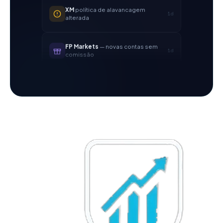
1d
alterada
FP Markets
— novas contas sem
1d
comissão
AvaTrade
perdeu licença
3d
regulatória
Tickmill
velocidade de saque
4d
agora 24h
IC Markets
spread EUR/USD
2h
reduzido → 0,1 pips
Exness
lançado
5h
XM
política de alavancagem
1d