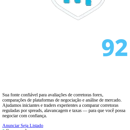
alterada
FP Markets
— novas contas sem
1d
comissão
AvaTrade
perdeu licença
3d
regulatória
Tickmill
velocidade de saque
4d
agora 24h
Sua fonte confiável para avaliações de corretoras forex,
comparações de plataformas de negociação e análise de mercado.
Ajudamos iniciantes e traders experientes a comparar corretoras
reguladas por spreads, alavancagem e taxas — para que você possa
negociar com confiança.
Anunciar
Seja Listado