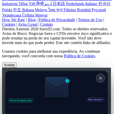
Indonesia
Tiếng Việt
हिन्दी
اردو
日本語
Nederlands
Italiano
한국어
Polski
中文
Bahasa Melayu
ไทย
বাংলা
Filipino
Română
Русский
Українська
Čeština
Magyar
How We Rate
|
Blog
|
Política de Privacidade
|
Termos de Uso
|
Cookies
|
Aviso Legal
|
Contato
Direitos Autorais 2026 forex92.com. Todos os direitos reservados.
Aviso de Risco: Negociar forex e CFDs envolve risco significativo e
pode resultar na perda do seu capital investido. Você não deve
investir mais do que pode perder. Este site contém links de afiliados.
Usamos cookies para melhorar sua experiência. Ao continuar
navegando, você concorda com nossa
Política de Cookies
.
Aceitar
4
Alerta de Negociação