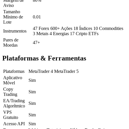
Margem de
80%
Aviso
Tamanho
Mínimo de
0.01
Lote
47 Forex
600+ Ações
18 Índices
10 Commodities
Instrumentos
3 Metais
4 Energias
17 Cripto
ETFs
Pares de
47+
Moedas
Plataformas & Ferramentas
Plataformas
MetaTrader 4
MetaTrader 5
Aplicativo
Sim
Móvel
Copy
Sim
Trading
EA/Trading
Sim
Algorítmico
VPS
Sim
Gratuito
Acesso API
Sim