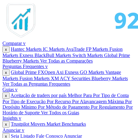
Comparar
v
Hantec Markets
IC Markets
AvaTrade
FP Markets
Fusion
x
Markets
Exness
BlackBull Markets
Switch Markets
Global Prime
Blueberry Markets
Ver Todas as Comparações
Perguntas Frequentes
v
Global Prime
FXOpen
Axi
Exness
GO Markets
Vantage
x
Markets
Fusion Markets
XM
ACY Securities
Blueberry Markets
Ver Todas as Perguntas Frequentes
Guias
v
Aceitação de traders por país
Melhor Para
Por Tipo de Conta
x
Por Tipo de Execução
Por Recurso
Por Alavancagem Máxima
Por
Depósito Mínimo
Por Método de Pagamento
Por Regulamento
Por
Horário de Suporte
Ver Todos os Guias
Insights
v
Trustpilot Movers
Market Benchmarks
x
Anunciar
v
Seja Listado
Fale Conosco
Anunciar
x