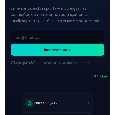
Um email quando importa — mudanças nas
condições do corretor, novos lançamentos,
atualizações regulatórias e alertas de negociação.
Inscrever-se
Sem spam
Cancelamento a qualquer momento
IC Markets
spread EUR/USD
AO VIVO
2h
reduzido → 0,1 pips
Exness
lançado
5h
XM
política de alavancagem