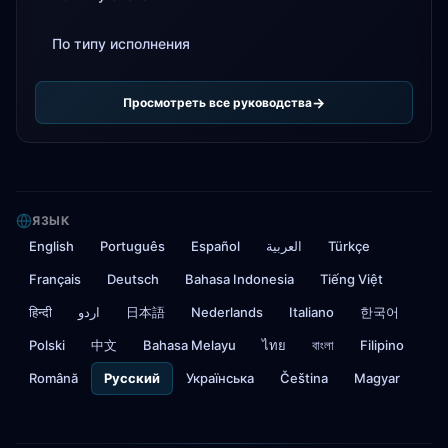
По типу исполнения
Просмотреть все руководства
ЯЗЫК
English
Português
Español
العربية
Türkçe
Français
Deutsch
Bahasa Indonesia
Tiếng Việt
हिन्दी
اردو
日本語
Nederlands
Italiano
한국어
Polski
中文
Bahasa Melayu
ไทย
বাংলা
Filipino
Română
Русский
Українська
Čeština
Magyar