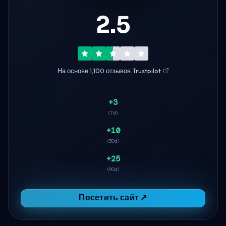
2.5
На основе 1,100 отзывов Trustpilot
+3
(7d)
+10
(30d)
+25
(90d)
Посетить сайт ↗