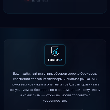
4d
часа
IC Markets
сниженный спред
2h
EUR/USD → 0.1 пункта
Exness
запущен
5h
XM
изменена политика кредитного
1d
плеча
FP Markets
— новые счета с
1d
нулевой комиссией
AvaTrade
потерял лицензию
3d
регулятора
Ваш надёжный источник обзоров форекс-брокеров,
Tickmill
скорость вывода теперь 24
сравнений торговых платформ и анализа рынка. Мы
4d
часа
помогаем новичкам и опытным трейдерам сравнивать
регулируемых брокеров по спредам, кредитному плечу
и комиссиям — чтобы вы могли торговать с
уверенностью.