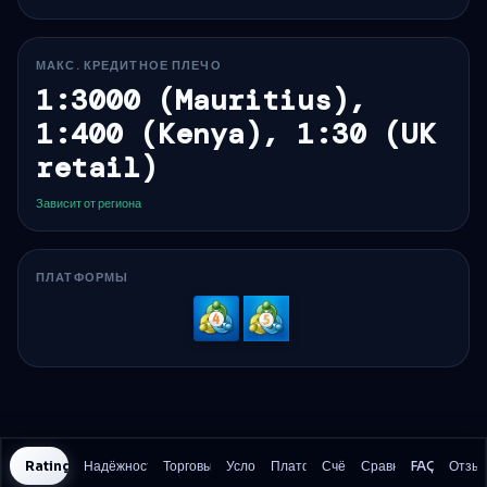
МАКС. КРЕДИТНОЕ ПЛЕЧО
1:3000 (Mauritius),
1:400 (Kenya), 1:30 (UK
retail)
Зависит от региона
ПЛАТФОРМЫ
MetaTrader
MetaTrader
4
5
Rating History
Надёжность и безопасность
Торговые издержки
Условия
Платформы
Счёт
Сравнение
FAQ
Отзы