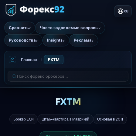
RU
Сравнить
Часто задаваемые вопросы
v
v
Руководства
Insights
Реклама
v
v
v
Главная
FXTM
FXTM
Брокер ECN
Штаб-квартира в Маврикий
Основан в 2011