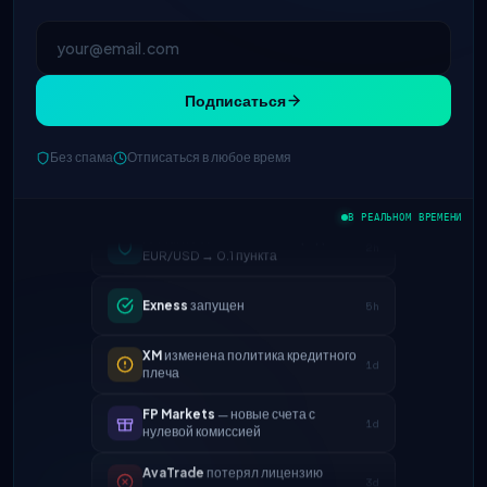
Подписаться
Без спама
Отписаться в любое время
IC Markets
сниженный спред
2h
EUR/USD → 0.1 пункта
В РЕАЛЬНОМ ВРЕМЕНИ
Exness
запущен
5h
XM
изменена политика кредитного
1d
плеча
FP Markets
— новые счета с
1d
нулевой комиссией
AvaTrade
потерял лицензию
3d
регулятора
Tickmill
скорость вывода теперь 24