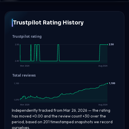
Trustpilot Rating History
Trustpilot rating
2.50
2.50
2.40
Mar 2026
Aug 2026
Total reviews
1,100
1,100
1,070
Mar 2026
Aug 2026
Independently tracked from Mar 26, 2026 — the rating
has moved +0.00 and the review count +30 over the
period, based on 201 timestamped snapshots we record
ourselves.