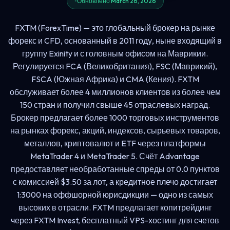
Обновлено March 26, 2026
FXTM (ForexTime) — это глобальный брокер на рынке
форекс и CFD, основанный в 2011 году, ныне входящий в
группу Exinity и с головным офисом на Маврикии.
Регулируется FCA (Великобритания), FSC (Маврикий),
FSCA (Южная Африка) и CMA (Кения). FXTM
обслуживает более 4 миллионов клиентов из более чем
150 стран и получил свыше 45 отраслевых наград.
Брокер предлагает более 1000 торговых инструментов
на рынках форекс, акций, индексов, сырьевых товаров,
металлов, криптовалют и ETF через платформы
MetaTrader 4 и MetaTrader 5. Счёт Advantage
предоставляет необработанные спреды от 0.0 пунктов
с комиссией $3.50 за лот, а кредитное плечо достигает
1:3000 на оффшорной юрисдикции — одно из самых
высоких в отрасли. FXTM предлагает копитрейдинг
через FXTM Invest, бесплатный VPS-хостинг для счетов