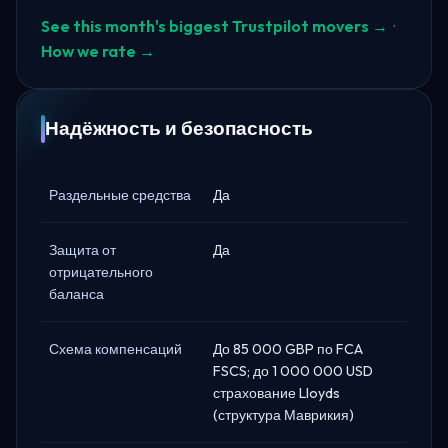
See this month's biggest Trustpilot movers →
·
How we rate →
Надёжность и безопасность
Раздельные средства
Да
Защита от
Да
отрицательного
баланса
Схема компенсаций
До 85 000 GBP по FCA
FSCS; до 1 000 000 USD
страхование Lloyds
(структура Маврикия)