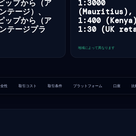
0ピップから（ア
1:3000
アフリカ）、CMA（ケニア）、SCA（UAE）
ンテージ）、
(Mauritius),
5ピップから（ア
1:400 (Kenya
ンテージプラ
1:30 (UK ret
地域によって異なります
安全性
取引コスト
取引条件
プラットフォーム
口座
比