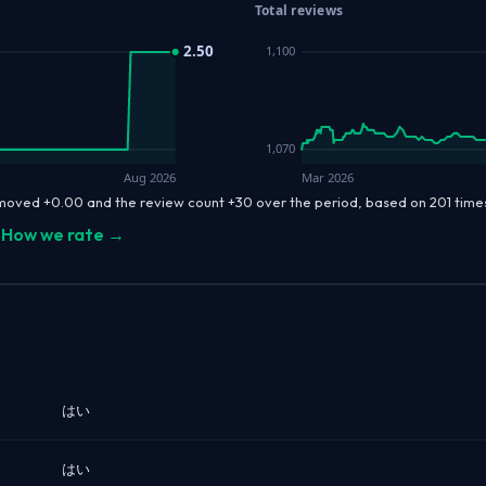
Total reviews
2.50
1,100
1,070
Aug 2026
Mar 2026
 moved +0.00 and the review count +30 over the period, based on 201 tim
How we rate →
はい
はい