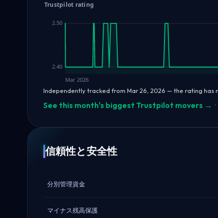
Trustpilot rating
2.50
2.40
Mar 2026
Independently tracked from Mar 26, 2026 — the rating has
See this month's biggest Trustpilot movers →
·
信頼性と安全性
分別管理資金
マイナス残高保護