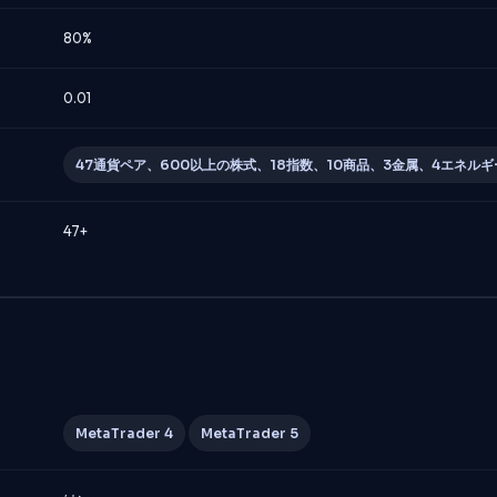
80%
0.01
47通貨ペア、600以上の株式、18指数、10商品、3金属、4エネルギ
47+
MetaTrader 4
MetaTrader 5