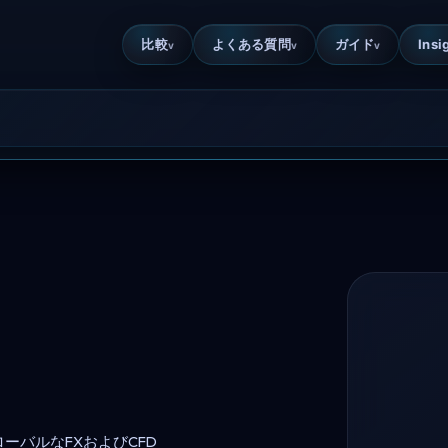
比較
よくある質問
ガイド
Insi
v
v
v
ローバルなFXおよびCFD