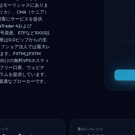
社はモーリシャスにありま
フリカ）、CMA（ケニア）
顧客にサービスを提供
ader 4および
号資産、ETFなど1000以
は0.0ピップからの生
オフショア法人では最大レ
す。FXTMはFXTM
座向けの無料VPSホスティ
フリー口座、ウェビナ
ラムを提供しています。
に最適なブローカーです。
レッド
最大レバレッジ