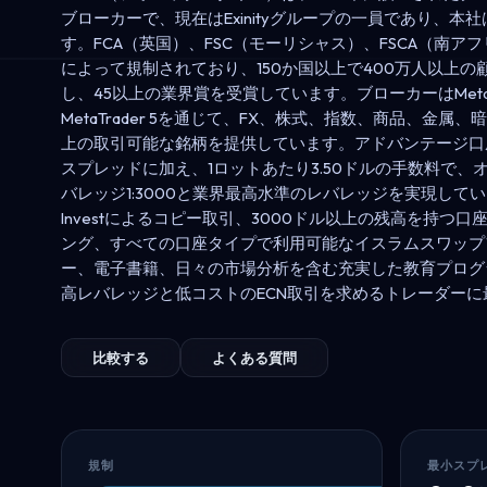
ブローカーで、現在はExinityグループの一員であり、本
す。FCA（英国）、FSC（モーリシャス）、FSCA（南ア
によって規制されており、150か国以上で400万人以上の
し、45以上の業界賞を受賞しています。ブローカーはMetaTr
MetaTrader 5を通じて、FX、株式、指数、商品、金属、暗
上の取引可能な銘柄を提供しています。アドバンテージ口座
スプレッドに加え、1ロットあたり3.50ドルの手数料で、
バレッジ1:3000と業界最高水準のレバレッジを実現していま
Investによるコピー取引、3000ドル以上の残高を持つ口
ング、すべての口座タイプで利用可能なイスラムスワップ
ー、電子書籍、日々の市場分析を含む充実した教育プログ
高レバレッジと低コストのECN取引を求めるトレーダー
比較する
よくある質問
規制
最小スプ