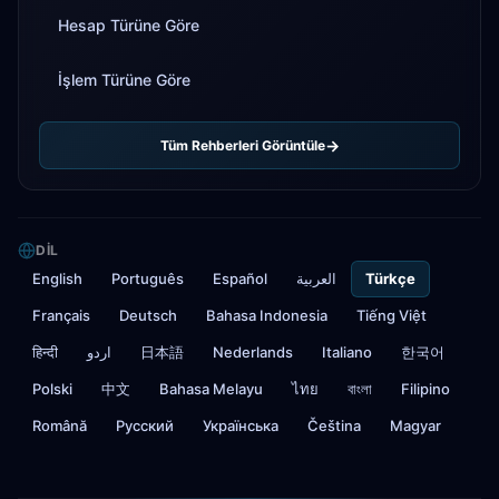
Hesap Türüne Göre
İşlem Türüne Göre
Tüm Rehberleri Görüntüle
DIL
English
Português
Español
العربية
Türkçe
Français
Deutsch
Bahasa Indonesia
Tiếng Việt
हिन्दी
اردو
日本語
Nederlands
Italiano
한국어
Polski
中文
Bahasa Melayu
ไทย
বাংলা
Filipino
Română
Русский
Українська
Čeština
Magyar