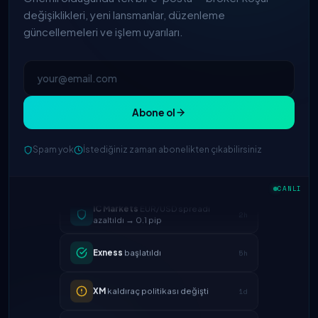
değişiklikleri, yeni lansmanlar, düzenleme
güncellemeleri ve işlem uyarıları.
Abone ol
Spam yok
İstediğiniz zaman abonelikten çıkabilirsiniz
CANLI
IC Markets
EUR/USD spreadi
2h
azaltıldı → 0.1 pip
Exness
başlatıldı
5h
XM
kaldıraç politikası değişti
1d
FP Markets
— yeni sıfır komisyonlu