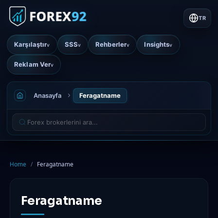
TR
Karşılaştır
SSS
Rehberler
Insights
v
v
v
v
Reklam Ver
v
Anasayfa
Feragatname
Home
/
Feragatname
Feragatname