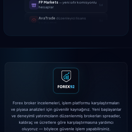
1d
hesaplar
AvaTrade
düzenleyici lisans
3d
kaybedildi
Tickmill
para çekme hızı artık 24
4d
saat
IC Markets
EUR/USD spreadi
2h
azaltıldı → 0.1 pip
Exness
başlatıldı
5h
XM
kaldıraç politikası değişti
1d
FP Markets
— yeni sıfır komisyonlu
1d
hesaplar
Forex broker incelemeleri, işlem platformu karşılaştırmaları
AvaTrade
düzenleyici lisans
ve piyasa analizleri için güvenilir kaynağınız. Yeni başlayanlar
3d
kaybedildi
ve deneyimli yatırımcıların düzenlenmiş brokerları spreadler,
kaldıraç ve ücretlere göre karşılaştırmasına yardımcı
Tickmill
para çekme hızı artık 24
4d
oluyoruz — böylece güvenle işlem yapabilirsiniz.
saat