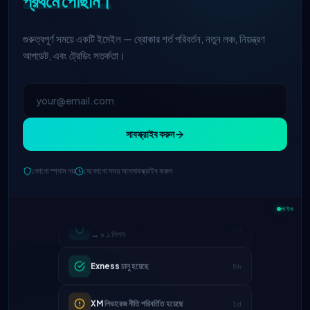
প্রথমে পৌঁছান।
গুরুত্বপূর্ণ সময়ে একটি ইমেইল — ব্রোকার শর্ত পরিবর্তন, নতুন লঞ্চ, নিয়ন্ত্রণ
আপডেট, এবং ট্রেডিং সতর্কতা।
সাবস্ক্রাইব করুন
কোনো স্প্যাম নয়
যেকোনো সময় আনসাবস্ক্রাইব করুন
লাইভ
IC Markets
কমানো হয়েছে EUR/USD স্প্রেড
2h
→ ০.১ পিপস
Exness
চালু হয়েছে
5h
XM
লিভারেজ নীতি পরিবর্তিত হয়েছে
1d