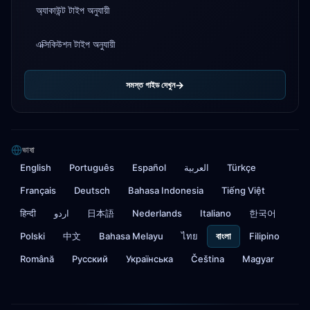
অ্যাকাউন্ট টাইপ অনুযায়ী
এক্সিকিউশন টাইপ অনুযায়ী
সমস্ত গাইড দেখুন
ভাষা
English
Português
Español
العربية
Türkçe
Français
Deutsch
Bahasa Indonesia
Tiếng Việt
हिन्दी
اردو
日本語
Nederlands
Italiano
한국어
Polski
中文
Bahasa Melayu
ไทย
বাংলা
Filipino
Română
Русский
Українська
Čeština
Magyar