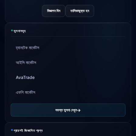
Tickmill
উত্তোলনের গতি এখন ২৪ ঘণ্টা
4d
বিজ্ঞাপন দিন
তালিকাভুক্ত হন
*
তুলনাসমূহ
হ্যানটেক মার্কেটস
আইসি মার্কেটস
AvaTrade
এফপি মার্কেটস
সমস্ত তুলনা দেখুন
*
প্রায়শই জিজ্ঞাসিত প্রশ্ন