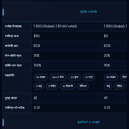
ট্রেডিং শর্তাবলী
সর্বোচ্চ লিভারেজ
1:500 (Global), 1:30 (AU retail)
1:500 (Global), 1:
সর্বনিম্ন জমা
$50
$0
কার্যকরী ধরন
ECN
ECN
স্টপ আউট স্তর
30%
20%
মার্জিন কল স্তর
100%
90%
যন্ত্রপাতি
৬২ ফরেক্স
১৬০০+ স্টক
২২ সূচক
১৭ পণ্য
৪৯ ফরেক্স
স্টকস
৫ ধাতু
৩ শক্তি
২০ ক্রিপ্টো
ইটিএফ
ধাতু
শক্তি
মুদ্রা জোড়া
62
49
সর্বনিম্ন লট সাইজ
0.01
0.01
প্ল্যাটফর্ম ও সরঞ্জাম