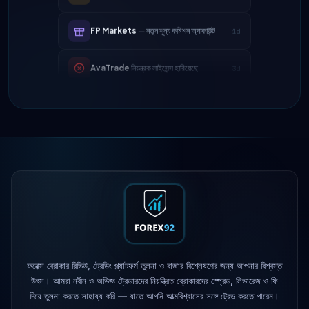
FP Markets
— নতুন শূন্য কমিশন অ্যাকাউন্ট
1d
AvaTrade
নিয়ন্ত্রক লাইসেন্স হারিয়েছে
3d
Tickmill
উত্তোলনের গতি এখন ২৪ ঘণ্টা
4d
IC Markets
কমানো হয়েছে EUR/USD স্প্রেড
2h
→ ০.১ পিপস
Exness
চালু হয়েছে
5h
XM
লিভারেজ নীতি পরিবর্তিত হয়েছে
1d
FP Markets
— নতুন শূন্য কমিশন অ্যাকাউন্ট
1d
ফরেক্স ব্রোকার রিভিউ, ট্রেডিং প্ল্যাটফর্ম তুলনা ও বাজার বিশ্লেষণের জন্য আপনার বিশ্বস্ত
AvaTrade
নিয়ন্ত্রক লাইসেন্স হারিয়েছে
3d
উৎস। আমরা নবীন ও অভিজ্ঞ ট্রেডারদের নিয়ন্ত্রিত ব্রোকারদের স্প্রেড, লিভারেজ ও ফি
দিয়ে তুলনা করতে সাহায্য করি — যাতে আপনি আত্মবিশ্বাসের সঙ্গে ট্রেড করতে পারেন।