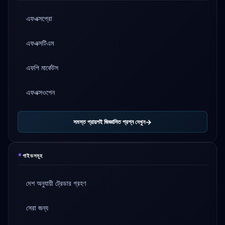
এফএক্সপ্রো
এফএক্সটিএম
এফপি মার্কেটস
এফএক্সওপেন
সমস্ত প্রায়শই জিজ্ঞাসিত প্রশ্ন দেখুন
*
গাইডসমূহ
দেশ অনুযায়ী ট্রেডার গ্রহণ
সেরা জন্য