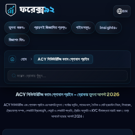
BN
তুলনা করুন
প্রায়শই জিজ্ঞাসিত প্রশ্ন
গাইডসমূহ
Insights
v
v
v
v
বিজ্ঞাপন দিন
v
হোম
ACY সিকিউরিটিজ বনাম গ্লোবাল প্রাইম
ACY সিকিউরিটিজ বনাম গ্লোবাল প্রাইম - ব্রোকার তুলনা আগস্ট 2026
ACY সিকিউরিটিজ এবং গ্লোবাল প্রাইম এর সরাসরি তুলনা। সর্বোচ্চ ফান্ডিং, লাভের ভাগ, দৈনিক ও মোট ড্রডাউন নিয়ম, লিভারেজ,
ট্রেডযোগ্য সম্পদ, পেআউট ফ্রিকোয়েন্সি, পেমেন্ট ও পেআউট পদ্ধতি, ট্রেডিং অনুমতি ও KYC সীমাবদ্ধতা যাচাই করুন। তথ্য
আপডেট হয়েছে আগস্ট 2026।