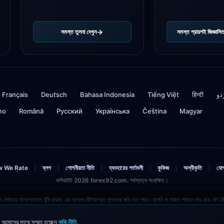
সমস্ত তুলনা দেখুন
সমস্ত প্রায়শই জিজ্ঞাসিত
Français
Deutsch
Bahasa Indonesia
Tiếng Việt
हिन्दी
دو
ino
Română
Русский
Українська
Čeština
Magyar
 We Rate
ব্লগ
গোপনীয়তা নীতি
ব্যবহারের শর্তাবলী
কুকিজ
অস্বীকৃতি
যো
|
|
|
|
|
|
কপিরাইট 2026 forex92.com. সর্বস্বত্ব সংরক্ষিত।
 ট্রেডিংয়ে উল্লেখযোগ্য ঝুঁকি রয়েছে এবং আপনার বিনিয়োগকৃত মূলধনের ক্ষতি হতে পারে। আপনি যা হারাতে পারবেন তার চেয়ে বেশি
অ্যাফিলিয়েট লিঙ্ক রয়েছে।
 আমাদের সাথে সম্মত হচ্ছেন
কুকি নীতি
.