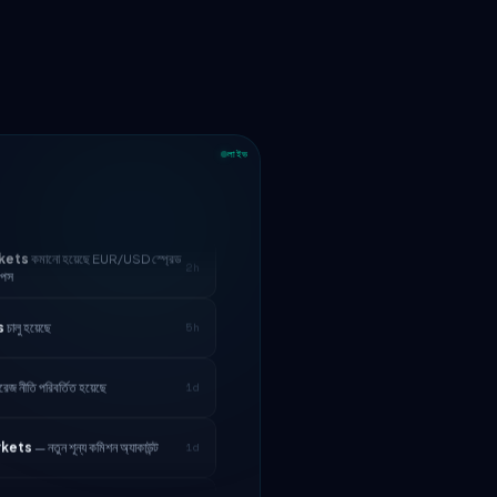
লাইভ
kets
কমানো হয়েছে EUR/USD স্প্রেড
2h
িপস
s
চালু হয়েছে
5h
েজ নীতি পরিবর্তিত হয়েছে
1d
rkets
— নতুন শূন্য কমিশন অ্যাকাউন্ট
1d
ade
নিয়ন্ত্রক লাইসেন্স হারিয়েছে
3d