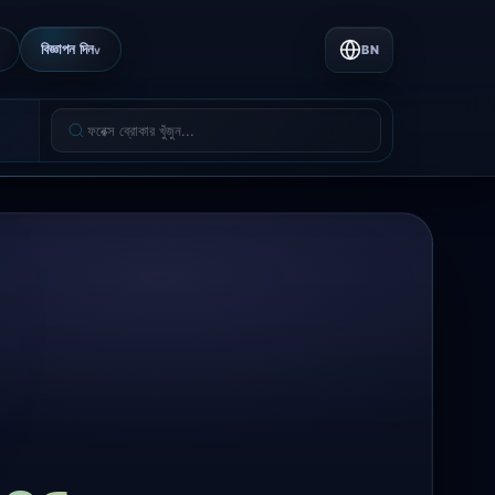
বিজ্ঞাপন দিন
BN
v