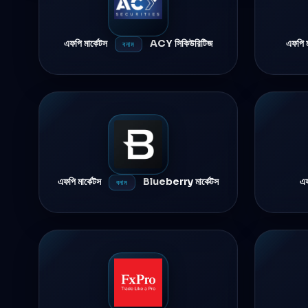
এফপি মার্কেটস
ACY সিকিউরিটিজ
এফপি ম
বনাম
এফপি মার্কেটস
Blueberry মার্কেটস
এফ
বনাম