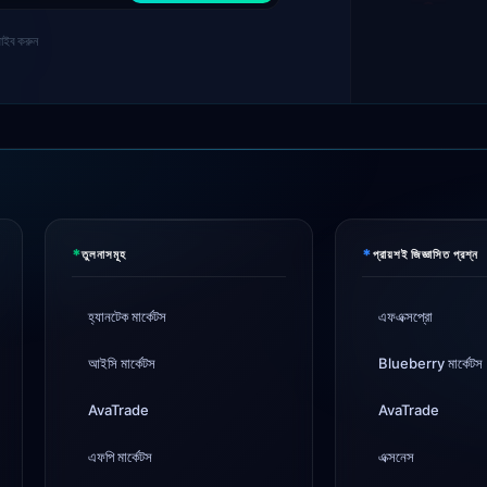
Tickmi
রাইব করুন
IC Mar
→ ০.১ প
Exnes
XM
লিভার
*
*
FP Ma
তুলনাসমূহ
প্রায়শই জিজ্ঞাসিত প্রশ্ন
AvaTr
হ্যানটেক মার্কেটস
এফএক্সপ্রো
আইসি মার্কেটস
Blueberry মার্কেটস
Tickmi
AvaTrade
AvaTrade
এফপি মার্কেটস
এক্সনেস