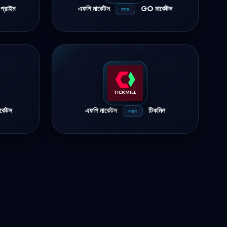
প্রাইম
এফপি মার্কেটস
GO মার্কেটস
বনাম
র্কেটস
এফপি মার্কেটস
টিকমিল
বনাম