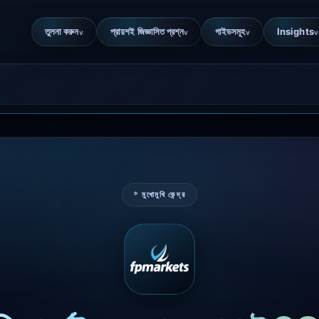
তুলনা করুন
প্রায়শই জিজ্ঞাসিত প্রশ্ন
গাইডসমূহ
Insights
v
v
v
v
* মুখোমুখি কেন্দ্র