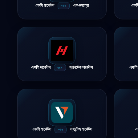
এফপি মার্কেটস
এফএক্সপ্রো
এফপি
বনাম
এফপি মার্কেটস
হ্যানটেক মার্কেটস
এফপি 
বনাম
এফপি মার্কেটস
ভ্যান্টেজ মার্কেটস
এফ
বনাম