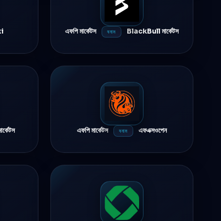
i
এফপি মার্কেটস
BlackBull মার্কেটস
বনাম
র্কেটস
এফপি মার্কেটস
এফএক্সওপেন
বনাম