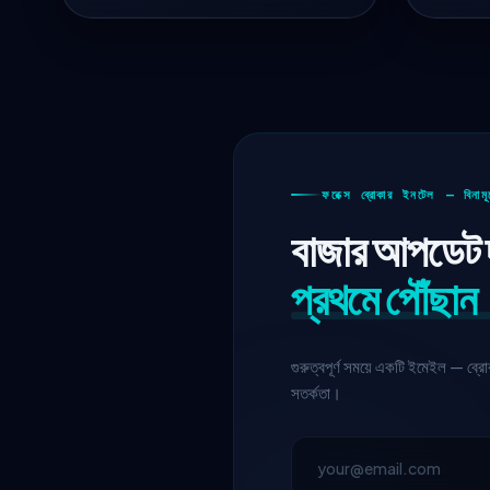
ফরেক্স ব্রোকার ইনটেল — বিনামূল
বাজার আপডেট দ
প্রথমে পৌঁছান
গুরুত্বপূর্ণ সময়ে একটি ইমেইল — ব্রোকা
সতর্কতা।