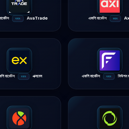
ার্কেটস
AvaTrade
এফপি মার্কেটস
Ax
বনাম
বনাম
পি মার্কেটস
এক্সনেস
এফপি মার্কেটস
ফিউশন মা
বনাম
বনাম