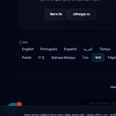
বিজ্ঞাপন দিন
তালিকাভুক্ত হন
ভাষা
English
Português
Español
العربية
Türkçe
Polski
中文
Bahasa Melayu
ไทย
বাংলা
Filip
How
ঝুঁকি সতর্কতা: ফরেক্স ও CFD
4
আমরা আপনার অভিজ্ঞতা উন্নত করতে কুকিজ ব্যবহার করি। ব্রাউজ চালিয়ে গেলে, আপনি