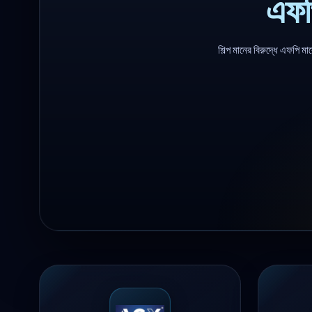
এফপ
শিল্প মানের বিরুদ্ধে এফপি মার