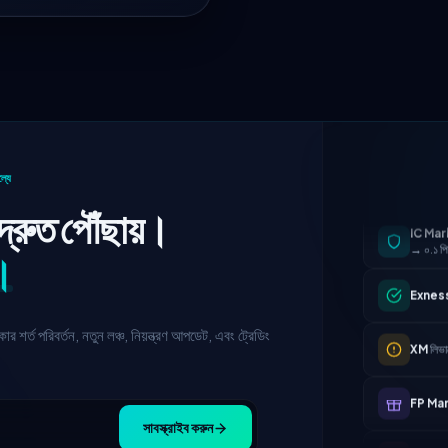
্যে
IC Mar
→ ০.১ প
্রুত পৌঁছায়।
Exnes
।
XM
লিভার
র শর্ত পরিবর্তন, নতুন লঞ্চ, নিয়ন্ত্রণ আপডেট, এবং ট্রেডিং
FP Ma
AvaTr
সাবস্ক্রাইব করুন