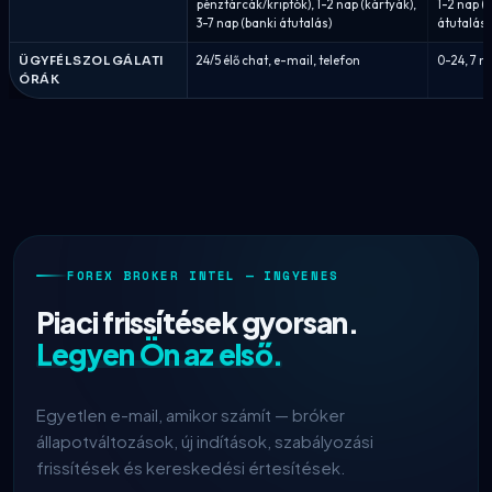
pénztárcák/kriptók), 1-2 nap (kártyák),
1-2 nap (
3-7 nap (banki átutalás)
átutalás)
ÜGYFÉLSZOLGÁLATI
24/5 élő chat, e-mail, telefon
0-24, 7 n
ÓRÁK
FOREX BROKER INTEL — INGYENES
Piaci frissítések gyorsan.
Legyen Ön az első.
Egyetlen e-mail, amikor számít — bróker
állapotváltozások, új indítások, szabályozási
frissítések és kereskedési értesítések.