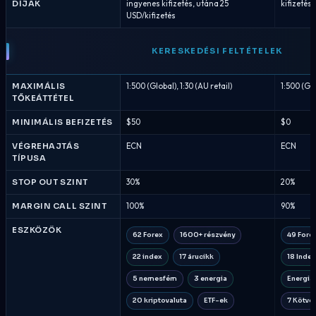
DÍJAK
ingyenes kifizetés, utána 25
kifizetési
USD/kifizetés
KERESKEDÉSI FELTÉTELEK
MAXIMÁLIS
1:500 (Global), 1:30 (AU retail)
1:500 (Glo
TŐKEÁTTÉTEL
MINIMÁLIS BEFIZETÉS
$50
$0
VÉGREHAJTÁS
ECN
ECN
TÍPUSA
STOP OUT SZINT
30%
20%
MARGIN CALL SZINT
100%
90%
ESZKÖZÖK
62 Forex
1600+ részvény
49 Fore
22 index
17 árucikk
18 Index
5 nemesfém
3 energia
Energiá
20 kriptovaluta
ETF-ek
7 Kötvé