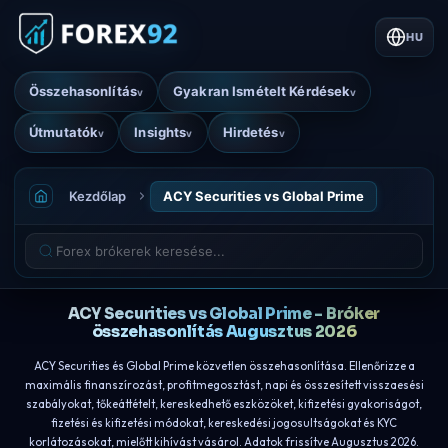
HU
Összehasonlítás
Gyakran Ismételt Kérdések
v
v
Útmutatók
Insights
Hirdetés
v
v
v
Kezdőlap
ACY Securities vs Global Prime
ACY Securities vs Global Prime - Bróker
összehasonlítás Augusztus 2026
ACY Securities és Global Prime közvetlen összehasonlítása. Ellenőrizze a
maximális finanszírozást, profitmegosztást, napi és összesített visszaesési
szabályokat, tőkeáttételt, kereskedhető eszközöket, kifizetési gyakoriságot,
fizetési és kifizetési módokat, kereskedési jogosultságokat és KYC
korlátozásokat, mielőtt kihívást vásárol. Adatok frissítve Augusztus 2026.