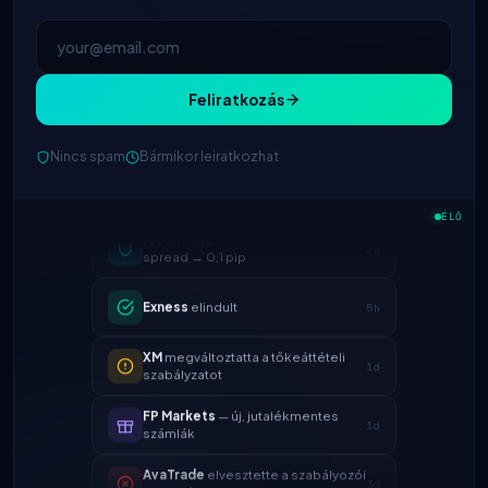
Feliratkozás
Nincs spam
Bármikor leiratkozhat
IC Markets
csökkentett EUR/USD
ÉLŐ
2h
spread → 0,1 pip
Exness
elindult
5h
XM
megváltoztatta a tőkeáttételi
1d
szabályzatot
FP Markets
— új, jutalékmentes
1d
számlák
AvaTrade
elvesztette a szabályozói
3d
engedélyt