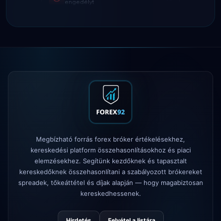
Tickmill
kifizetés sebessége most
4d
24 óra
IC Markets
csökkentett EUR/USD
2h
spread → 0,1 pip
Exness
elindult
5h
XM
megváltoztatta a tőkeáttételi
1d
szabályzatot
FP Markets
— új, jutalékmentes
1d
számlák
Megbízható forrás forex bróker értékelésekhez,
AvaTrade
elvesztette a szabályozói
3d
kereskedési platform összehasonlításokhoz és piaci
engedélyt
elemzésekhez. Segítünk kezdőknek és tapasztalt
Tickmill
kifizetés sebessége most
kereskedőknek összehasonlítani a szabályozott brókereket
4d
24 óra
spreadek, tőkeáttétel és díjak alapján — hogy magabiztosan
kereskedhessenek.
Hirdetés
Felvétel a listára