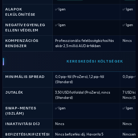
ALAPOK
✅ Igen
✅ Igen
ELKÜLÖNÍTÉSE
NEGATÍV EGYENLEG
✅ Igen
✅ Igen
ELLENI VÉDELEM
KOMPENZÁCIÓS
Professzionális felelősségbiztosítás
Nincs
RENDSZER
akár 2,5 millió AUD értékben
KERESKEDÉSI KÖLTSÉGEK
MINIMÁLIS SPREAD
0,0 pip-től (ProZero), 1,2 pip-től
0,0 pip-tő
(Standard)
JUTALÉK
3,50 USD/lot/oldal (ProZero), nincs
7 USD kör
(Standard)
Nincs (S
SWAP-MENTES
✅ Igen
✅ Igen
(ISZLÁM)
INAKTIVITÁSI DÍJ
Nincs
Nincs
BEFIZETÉSI/KIFIZETÉSI
Nincs befizetési díj. Havonta 5
Nincsenek