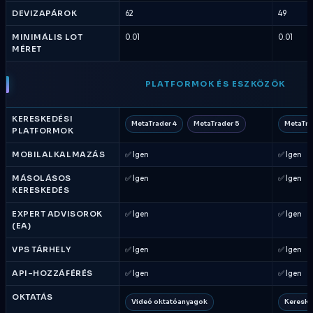
DEVIZAPÁROK
62
49
MINIMÁLIS LOT
0.01
0.01
MÉRET
PLATFORMOK ÉS ESZKÖZÖK
KERESKEDÉSI
MetaTrader 4
MetaTrader 5
MetaTra
PLATFORMOK
MOBILALKALMAZÁS
✅ Igen
✅ Igen
MÁSOLÁSOS
✅ Igen
✅ Igen
KERESKEDÉS
EXPERT ADVISOROK
✅ Igen
✅ Igen
(EA)
VPS TÁRHELY
✅ Igen
✅ Igen
API-HOZZÁFÉRÉS
✅ Igen
✅ Igen
OKTATÁS
Videó oktatóanyagok
Kereske