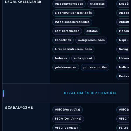
LEGALKALMASABB
Alacsony spreadek
skalpolás
Kezdők
algoritmikus kereskedés
Alacson
másolásos kereskedés
Algorit
napi kereskedés
oktatás
Másolás
kezdőknek
swing kereskedés
Napi ke
hírek szerinti kereskedés
Swing k
fedezés
nulla spread
Hírkere
jutalékmentes
professzionális
Nulla s
Profess
BIZALOM ÉS BIZTONSÁG
SZABÁLYOZÁS
ASIC (Ausztrália)
ASIC (Au
FSCA (Dél-Afrika)
VFSC (V
VFSC (Vanuatu)
FSA (Se