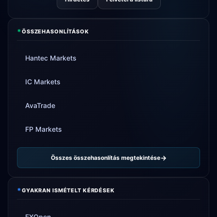
*
ÖSSZEHASONLÍTÁSOK
Hantec Markets
IC Markets
AvaTrade
FP Markets
Összes összehasonlítás megtekintése
*
GYAKRAN ISMÉTELT KÉRDÉSEK
FXOpen