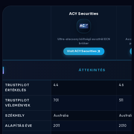
ACY Securities
Ultra-alacsony költségű ausztrál ECN
Auszt
bróker
pi
Visit ACY Securities
ACY
Securities
ÁTTEKINTÉS
vs
Global
TRUSTPILOT
4.4
4.6
Prime
ÉRTÉKELÉS
-
Bróker
TRUSTPILOT
701
511
VÉLEMÉNYEK
összehasonlítás
Augusztus
SZÉKHELY
Australia
Australia
2026
ALAPÍTÁS ÉVE
2011
2010