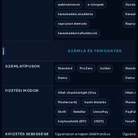
webináriumok
e-könyvek
Gazdasá
kereskedési akadémia
Kereske
napi piaci elemzés
Napi pi
kereskedési kalkulátorok
SZÁMLA ÉS TÁMOGATÁS
SZÁMLATÍPUSOK
Standard
ProZero
Iszlám
Standa
Demo
Demo
FIZETÉSI MÓDOK
Hitel-/bankkártyák (Visa
Hitel-/
Mastercard)
banki átutalás
Masterc
Skrill
Neteller
UnionPay
PayPal
kriptovaluták (BTC
USDT)
FasaPay
KIFIZETÉS SEBESSÉGE
Ugyanazon a napon (elektronikus
Ugyanazo