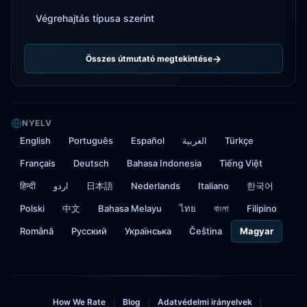
Végrehajtás típusa szerint
Összes útmutató megtekintése
NYELV
English
Português
Español
العربية
Türkçe
Français
Deutsch
Bahasa Indonesia
Tiếng Việt
हिन्दी
اردو
日本語
Nederlands
Italiano
한국어
Polski
中文
Bahasa Melayu
ไทย
বাংলা
Filipino
Română
Русский
Українська
Čeština
Magyar
How We Rate
Blog
Adatvédelmi irányelvek
|
|
|