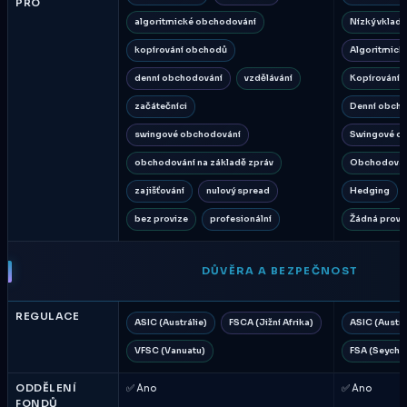
PRO
algoritmické obchodování
Nízký vklad
kopírování obchodů
Algoritmick
denní obchodování
vzdělávání
Kopírování 
začátečníci
Denní obch
swingové obchodování
Swingové o
obchodování na základě zpráv
Obchodování
zajišťování
nulový spread
Hedging
bez provize
profesionální
Žádná provi
DŮVĚRA A BEZPEČNOST
REGULACE
ASIC (Austrálie)
FSCA (Jižní Afrika)
ASIC (Austrá
VFSC (Vanuatu)
FSA (Seychel
ODDĚLENÍ
✅ Ano
✅ Ano
FONDŮ