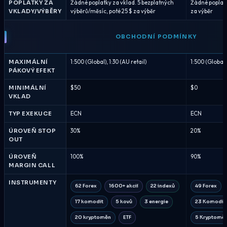
POPLATKY ZA
Žádné poplatky za vklad. 5 bezplatných
Žádné poplatk
VKLADY/VÝBĚRY
výběrů/měsíc, poté 25 $ za výběr
za výběr
OBCHODNÍ PODMÍNKY
MAXIMÁLNÍ
1:500 (Global), 1:30 (AU retail)
1:500 (Global),
PÁKOVÝ EFEKT
MINIMÁLNÍ
$50
$0
VKLAD
TYP EXEKUCE
ECN
ECN
ÚROVEŇ STOP
30%
20%
OUT
ÚROVEŇ
100%
90%
MARGIN CALL
INSTRUMENTY
62 Forex
1600+ akcií
22 indexů
49 Forex
17 komodit
5 kovů
3 energie
23 Komodit
20 kryptoměn
ETF
5 Kryptomě