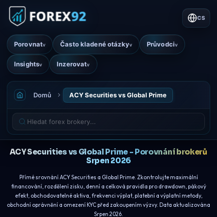
CS
Porovnat
Často kladené otázky
Průvodci
v
v
v
Insights
Inzerovat
v
v
Domů
ACY Securities vs Global Prime
ACY Securities vs Global Prime - Porovnání brokerů
Srpen 2026
Přímé srovnání ACY Securities a Global Prime. Zkontrolujte maximální
financování, rozdělení zisku, denní a celková pravidla pro drawdown, pákový
efekt, obchodovatelné aktiva, frekvenci výplat, platební a výplatní metody,
obchodní oprávnění a omezení KYC před zakoupením výzvy. Data aktualizována
Srpen 2026.