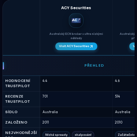
ACY Securities
Australský ECN broker s ultra nízkými
Australský
náklady
pří
Visit ACY Securities
Vi
ACY
Securities
PŘEHLED
vs
Global
HODNOCENÍ
4.4
4.6
Prime
TRUSTPILOT
-
Porovnání
RECENZE
701
514
TRUSTPILOT
brokerů
Srpen
SÍDLO
Australia
Australia
2026
ZALOŽENO
2011
2010
NEJVHODNĚJŠÍ
Nízké spready
skalpování
Začátečníci