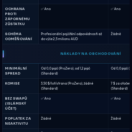
OCHRANA
✅ Ano
✅ Ano
PROTI
ZÁPORNÉMU
ZŮSTATKU
SCHÉMA
Profesionální pojištění odpovědnosti až
Žádné
ODMĚŇOVÁNÍ
do výše 2,5 milionu AUD
NÁKLADY NA OBCHODOVÁNÍ
MINIMÁLNÍ
Od 0,0 pipů (ProZero), od 1,2 pipů
Od 0,0 pipů (R
SPREAD
(Standard)
KOMISE
3,50 $/lot/strana (ProZero), žádné
7 $ za otočení
(Standard)
(Standard)
BEZ SWAPŮ
✅ Ano
✅ Ano
(ISLÁMSKÝ
ÚČET)
POPLATEK ZA
Žádné
Žádné
NEAKTIVITU