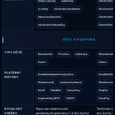
Video návody
webináře
Obchodní p
e-knihy
obchodní akademie
Ekonomický 
denní analýzy trhu
Obchodní ka
obchodní kalkulačky
Denní tržní a
ÚČET A PODPORA
TYPY ÚČTŮ
Standardní
ProZero
Islámský
Standardní
Demo
Demo
PLATEBNÍ
Kreditní/debetní karty (Visa
Kreditní/Deb
METODY
Mastercard)
bankovní převod
Mastercard)
Skrill
Neteller
UnionPay
PayPal
S
kryptoměny (BTC
USDT)
FasaPay
RYCHLOST
Stejný den (elektronické
Tentýž den (e
VÝBĚRU
peněženky/kryptoměny), 1-2 dny (karty),
dny (karty), 3