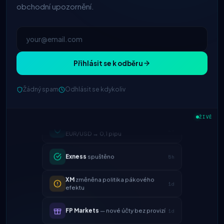
obchodní upozornění.
Přihlásit se k odběru
Žádný spam
Odhlásit se kdykoliv
IC Markets
snížený spread
ŽIVĚ
2h
EUR/USD → 0,1 pipu
Exness
spuštěno
5h
XM
změněna politika pákového
1d
efektu
FP Markets
— nové účty bez provizí
1d