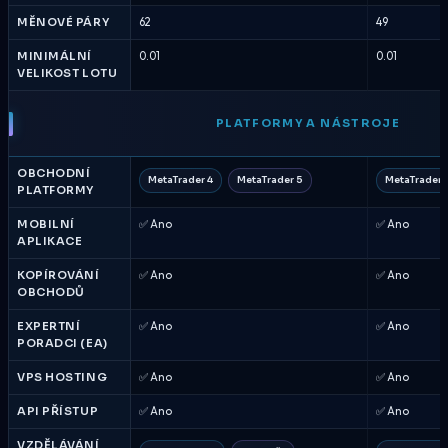
MĚNOVÉ PÁRY
62
49
MINIMÁLNÍ
0.01
0.01
VELIKOST LOTU
PLATFORMY A NÁSTROJE
OBCHODNÍ
MetaTrader 4
MetaTrader 5
MetaTrader 
PLATFORMY
MOBILNÍ
✅ Ano
✅ Ano
APLIKACE
KOPÍROVÁNÍ
✅ Ano
✅ Ano
OBCHODŮ
EXPERTNÍ
✅ Ano
✅ Ano
PORADCI (EA)
VPS HOSTING
✅ Ano
✅ Ano
API PŘÍSTUP
✅ Ano
✅ Ano
VZDĚLÁVÁNÍ