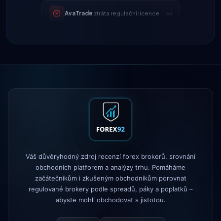
AvaTrade
ztráta regulační licence
3d
Tickmill
rychlost výběru nyní 24
4d
hodin
IC Markets
snížený spread
2h
EUR/USD → 0,1 pipu
Exness
spuštěno
5h
XM
změněna politika pákového
1d
efektu
FP Markets
— nové účty bez provizí
1d
Váš důvěryhodný zdroj recenzí forex brokerů, srovnání
AvaTrade
ztráta regulační licence
3d
obchodních platforem a analýzy trhu. Pomáháme
začátečníkům i zkušeným obchodníkům porovnat
Tickmill
rychlost výběru nyní 24
regulované brokery podle spreadů, páky a poplatků –
4d
hodin
abyste mohli obchodovat s jistotou.