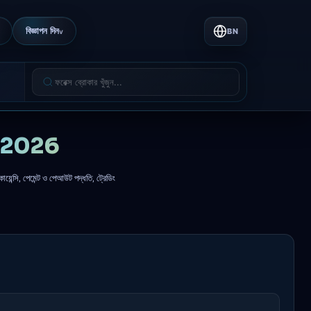
বিজ্ঞাপন দিন
BN
v
্ট 2026
েন্সি, পেমেন্ট ও পেআউট পদ্ধতি, ট্রেডিং