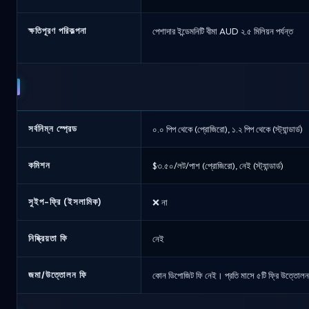
ক্ষতিপূরণ পরিকল্পনা
পেশাদার ইন্ডেমনিটি বীমা AUD ২.৫ মিলিয়ন পর্যন্ত
সর্বনিম্ন স্প্রেড
০.০ পিপ থেকে (প্রোজিরো), ১.২ পিপ থেকে (স্ট্যান্ডার্ড)
কমিশন
$৩.৫০/লট/পাশ (প্রোজিরো), নেই (স্ট্যান্ডার্ড)
সুইপ-ফ্রি (ইসলামিক)
❌ না
নিষ্ক্রিয়তা ফি
নেই
জমা/উত্তোলন ফি
কোন ডিপোজিট ফি নেই। প্রতি মাসে ৫টি ফ্রি উত্তোলন