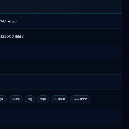
/AU retail)
 $25000 (Elite)
ূচক
১৩ পণ্য
ধাতু
শক্তি
৩০ ক্রিপ্টো
১৫০+ ফিউচার্স