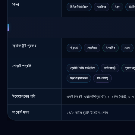
শিক্ষা
ভিডিও টিউটোরিয়াল
ওয়েবিনার
ইবুক
ট্রেড
অ্যাকাউন্ট প্রকার
স্ট্যান্ডার্ড
প্রোজিরো
ইসলামিক
ডেমো
পেমেন্ট পদ্ধতি
ক্রেডিট/ডেবিট কার্ড (ভিসা
মাস্টারকার্ড)
ব্যাংক ওয়্
ক্রিপ্টো (বিটকয়েন
ইউএসডিটি)
উত্তোলনের গতি
একই দিন (ই-ওয়ালেট/ক্রিপ্টো), ১-২ দিন (কার্ড), ৩-৭ দ
সাপোর্ট সময়
২৪/৫ লাইভ চ্যাট, ইমেইল, ফোন