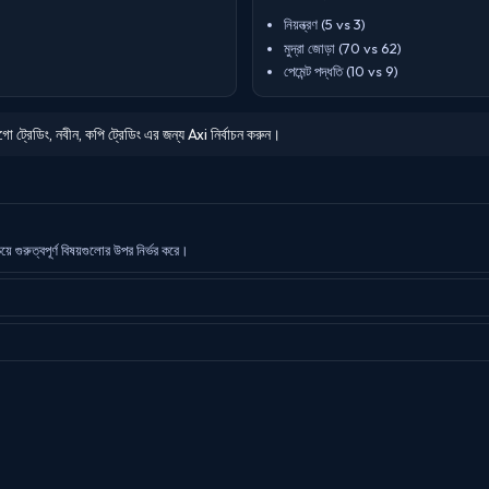
নিয়ন্ত্রণ (5 vs 3)
মুদ্রা জোড়া (70 vs 62)
পেমেন্ট পদ্ধতি (10 vs 9)
গো ট্রেডিং, নবীন, কপি ট্রেডিং এর জন্য Axi নির্বাচন করুন।
গুরুত্বপূর্ণ বিষয়গুলোর উপর নির্ভর করে।