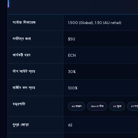
সর্বোচ্চ লিভারেজ
1:500 (Global), 1:30 (AU retail)
সর্বনিম্ন জমা
$50
কার্যকরী ধরন
ECN
স্টপ আউট স্তর
30%
মার্জিন কল স্তর
100%
যন্ত্রপাতি
৬২ ফরেক্স
১৬০০+ স্টক
২২ সূচক
১৭ পণ্
মুদ্রা জোড়া
62