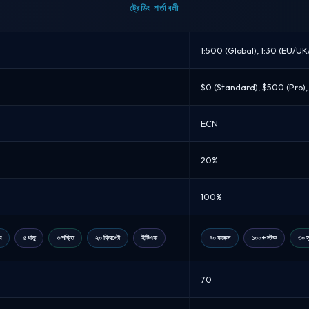
ট্রেডিং শর্তাবলী
1:500 (Global), 1:30 (EU/UK
$0 (Standard), $500 (Pro),
ECN
20%
100%
য
৫ ধাতু
৩ শক্তি
২০ ক্রিপ্টো
ইটিএফ
৭০ ফরেক্স
১০০+ স্টক
৩০ স
70