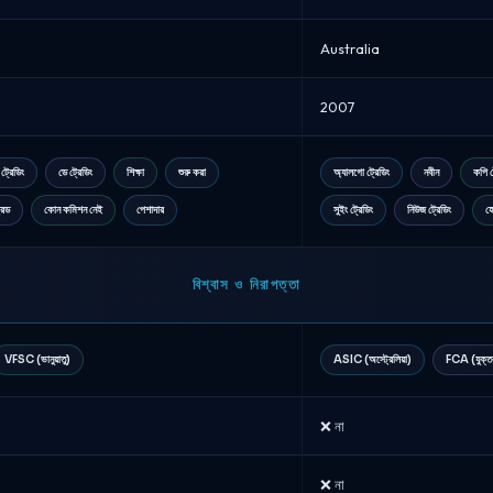
Australia
2007
ট্রেডিং
ডে ট্রেডিং
শিক্ষা
শুরু করা
অ্যালগো ট্রেডিং
নবীন
কপি ট
্রেড
কোন কমিশন নেই
পেশাদার
সুইং ট্রেডিং
নিউজ ট্রেডিং
হ
বিশ্বাস ও নিরাপত্তা
VFSC (ভানুয়াতু)
ASIC (অস্ট্রেলিয়া)
FCA (যুক্তর
❌ না
❌ না