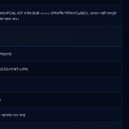
জ্য/FCA), ICF সর্বোচ্চ EUR ২০০০০ (ইউরোপীয় ইউনিয়ন/CySEC), এছাড়াও প্রতি ক্লায়েন্ট
বীমা প্রদান করে।
যান্ডার্ড)
ো), $3.50/লট RT (এলিট)
0
 ফি প্রযোজ্য হতে পারে)