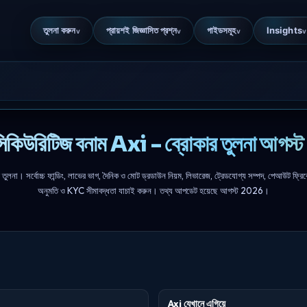
তুলনা করুন
প্রায়শই জিজ্ঞাসিত প্রশ্ন
গাইডসমূহ
Insights
v
v
v
v
কিউরিটিজ বনাম Axi - ব্রোকার তুলনা আগস
া। সর্বোচ্চ ফান্ডিং, লাভের ভাগ, দৈনিক ও মোট ড্রডাউন নিয়ম, লিভারেজ, ট্রেডযোগ্য সম্পদ, পেআউট ফ্রিকোয়
অনুমতি ও KYC সীমাবদ্ধতা যাচাই করুন। তথ্য আপডেট হয়েছে আগস্ট 2026।
Axi যেখানে এগিয়ে