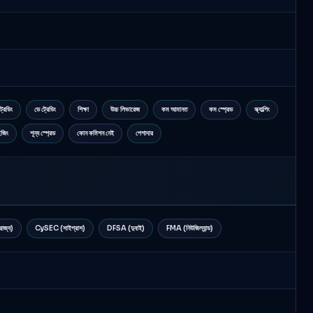
্রেডিং
ডে ট্রেডিং
শিক্ষা
উচ্চ লিভারেজ
কম আমানত
কম স্প্রেড
স্ক্যাল্পিং
েজিং
শূন্য স্প্রেড
কোন কমিশন নেই
পেশাদার
াজ্য)
CySEC (সাইপ্রাস)
DFSA (দুবাই)
FMA (নিউজিল্যান্ড)