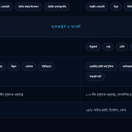
িং একাডেমি
দৈনিক বাজার বিশ্লেষণ
ট্রেডিং ক্যালকুলেটর
অ্যাক্সি একাডেমি
ইবুক
ভিডি
অ্যাকাউন্ট ও সাপোর্ট
স্ট্যান্ডার্ড
প্রো
এলিট
যার
স্ক্রিল
নেটেলার
ইউনিয়নপে
ক্রেডিট/ডেবিট কার্ড (ভিসা
মাস্টারকার
পারফেক্ট মানি
িন (ব্যাংক ওয়্যার)
১-৩ দিন (ব্যাংক ওয়্যার), তাৎক্ষণিক 
২৪/৫ লাইভ চ্যাট, ইমেইল, ফোন