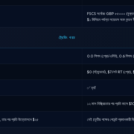
FSCS সর্বোচ্চ GBP ৮৫০০০ (যুক্তরা
$১ মিলিয়ন পর্যন্ত লয়েডস অফ লন্ডন 
ট্রেডিং খরচ
0.0 পিপস (প্রো/এলিট), 0.6 পিপস (স্ট্
$0 (স্ট্যান্ডার্ড), $7/লট RT (প্র
✅ হ্যাঁ
১২ মাস নিষ্ক্রিয়তার পর প্রতি মাসে $1
, তার পর প্রতি উত্তোলনে $২৫
নেই (তৃতীয় পক্ষের পেমেন্ট প্রদানকারী