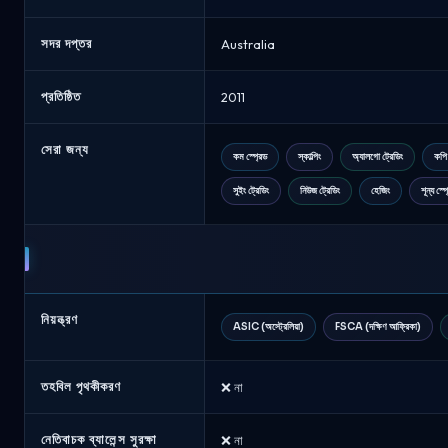
2026
সদর দপ্তর
Australia
প্রতিষ্ঠিত
2011
সেরা জন্য
কম স্প্রেড
স্কাল্পিং
অ্যালগো ট্রেডিং
কপি 
সুইং ট্রেডিং
নিউজ ট্রেডিং
হেজিং
শূন্য স্প
নিয়ন্ত্রণ
ASIC (অস্ট্রেলিয়া)
FSCA (দক্ষিণ আফ্রিকা)
তহবিল পৃথকীকরণ
❌ না
নেতিবাচক ব্যালেন্স সুরক্ষা
❌ না