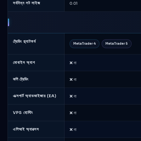
সর্বনিম্ন লট সাইজ
0.01
ট্রেডিং প্ল্যাটফর্ম
MetaTrader 4
MetaTrader 5
মোবাইল অ্যাপ
❌ না
কপি ট্রেডিং
❌ না
এক্সপার্ট অ্যাডভাইজার (EA)
❌ না
VPS হোস্টিং
❌ না
এপিআই অ্যাক্সেস
❌ না