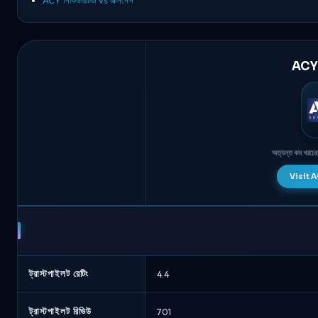
ACY 
অত্যন্ত কম খরচের
Visit AC
ACY
সিকিউরিটিজ
বনাম
Axi
-
ট্রাস্টপাইলট রেটিং
4.4
ব্রোকার
তুলনা
ট্রাস্টপাইলট রিভিউ
701
আগস্ট