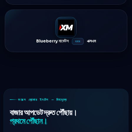
Blueberry মার্কেটস
এক্সএম
বনাম
ফরেক্স ব্রোকার ইনটেল — বিনামূল্যে
বাজার আপডেট দ্রুত পৌঁছায়।
প্রথমে পৌঁছান।