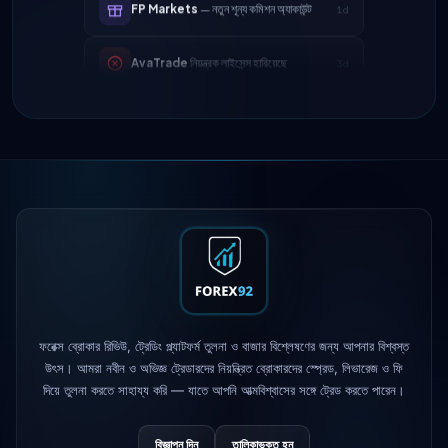
AvaTrade
নিয়ন্ত্রক লাইসেন্স হারিয়েছে
3d
Tickmill
উত্তোলনের গতি এখন ২৪ ঘণ্টা
4d
IC Markets
কমানো হয়েছে EUR/USD স্প্রেড
2h
→ ০.১ পিপস
Exness
চালু হয়েছে
5h
XM
লিভারেজ নীতি পরিবর্তিত হয়েছে
1d
FP Markets
— নতুন শূন্য কমিশন অ্যাকাউন্ট
1d
ফরেক্স ব্রোকার রিভিউ, ট্রেডিং প্ল্যাটফর্ম তুলনা ও বাজার বিশ্লেষণের জন্য আপনার বিশ্বস্ত
AvaTrade
নিয়ন্ত্রক লাইসেন্স হারিয়েছে
3d
উৎস। আমরা নবীন ও অভিজ্ঞ ট্রেডারদের নিয়ন্ত্রিত ব্রোকারদের স্প্রেড, লিভারেজ ও ফি
দিয়ে তুলনা করতে সাহায্য করি — যাতে আপনি আত্মবিশ্বাসের সঙ্গে ট্রেড করতে পারেন।
Tickmill
উত্তোলনের গতি এখন ২৪ ঘণ্টা
4d
বিজ্ঞাপন দিন
তালিকাভুক্ত হন