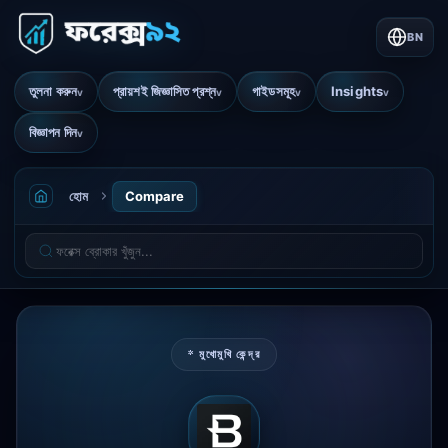
BN
তুলনা করুন
প্রায়শই জিজ্ঞাসিত প্রশ্ন
গাইডসমূহ
Insights
v
v
v
v
বিজ্ঞাপন দিন
v
হোম
Compare
* মুখোমুখি কেন্দ্র