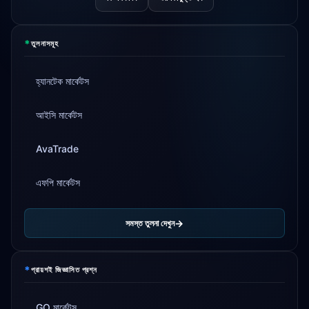
*
তুলনাসমূহ
হ্যানটেক মার্কেটস
আইসি মার্কেটস
AvaTrade
এফপি মার্কেটস
সমস্ত তুলনা দেখুন
*
প্রায়শই জিজ্ঞাসিত প্রশ্ন
GO মার্কেটস