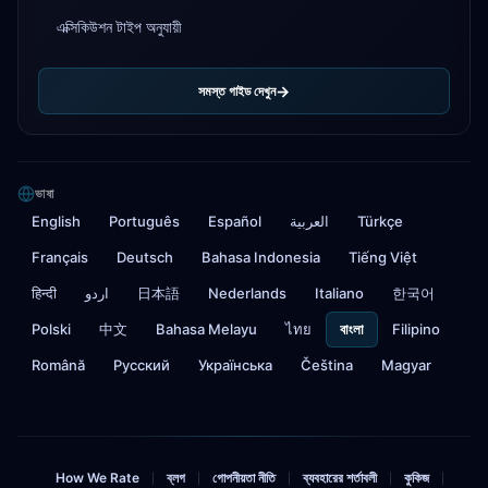
এক্সিকিউশন টাইপ অনুযায়ী
সমস্ত গাইড দেখুন
ভাষা
English
Português
Español
العربية
Türkçe
Français
Deutsch
Bahasa Indonesia
Tiếng Việt
हिन्दी
اردو
日本語
Nederlands
Italiano
한국어
Polski
中文
Bahasa Melayu
ไทย
বাংলা
Filipino
Română
Русский
Українська
Čeština
Magyar
How We Rate
ব্লগ
গোপনীয়তা নীতি
ব্যবহারের শর্তাবলী
কুকিজ
|
|
|
|
|