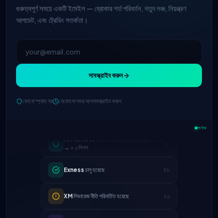
গুরুত্বপূর্ণ সময়ে একটি ইমেইল — ব্রোকার শর্ত পরিবর্তন, নতুন লঞ্চ, নিয়ন্ত্রণ
আপডেট, এবং ট্রেডিং সতর্কতা।
সাবস্ক্রাইব করুন
কোনো স্প্যাম নয়
যেকোনো সময় আনসাবস্ক্রাইব করুন
IC Markets
কমানো হয়েছে EUR/USD স্প্রেড
2h
লাইভ
→ ০.১ পিপস
Exness
চালু হয়েছে
5h
XM
লিভারেজ নীতি পরিবর্তিত হয়েছে
1d
FP Markets
— নতুন শূন্য কমিশন অ্যাকাউন্ট
1d