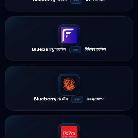
বনাম
Blueberry মার্কেটস
ফিউশন মার্কেটস
বনাম
Blueberry মার্কেটস
এফএক্সওপেন
বনাম