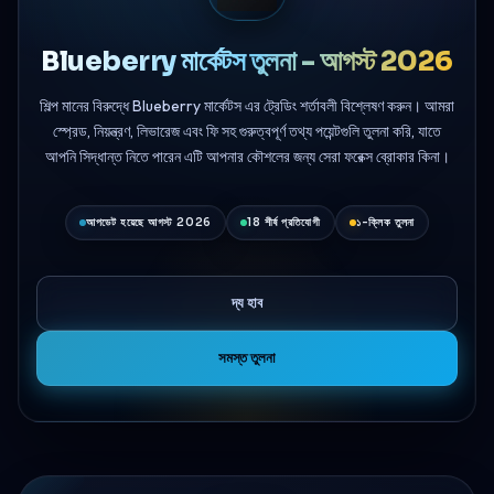
Blueberry মার্কেটস তুলনা - আগস্ট 2026
শিল্প মানের বিরুদ্ধে Blueberry মার্কেটস এর ট্রেডিং শর্তাবলী বিশ্লেষণ করুন। আমরা
স্প্রেড, নিয়ন্ত্রণ, লিভারেজ এবং ফি সহ গুরুত্বপূর্ণ তথ্য পয়েন্টগুলি তুলনা করি, যাতে
আপনি সিদ্ধান্ত নিতে পারেন এটি আপনার কৌশলের জন্য সেরা ফরেক্স ব্রোকার কিনা।
আপডেট হয়েছে আগস্ট 2026
18 শীর্ষ প্রতিযোগী
১-ক্লিক তুলনা
দ্য হাব
সমস্ত তুলনা