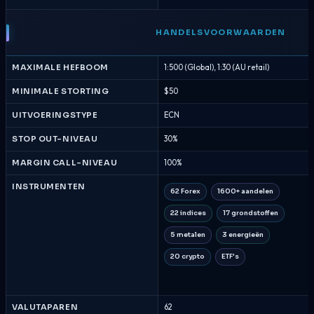
HANDELSVOORWAARDEN
MAXIMALE HEFBOOM
1:500 (Global), 1:30 (AU retail)
MINIMALE STORTING
$50
UITVOERINGSTYPE
ECN
STOP OUT-NIVEAU
30%
MARGIN CALL-NIVEAU
100%
INSTRUMENTEN
62 Forex
1600+ aandelen
22 indices
17 grondstoffen
5 metalen
3 energieën
20 crypto
ETF's
VALUTAPAREN
62