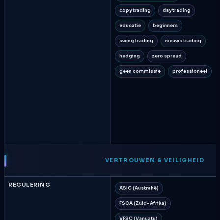
copy trading
day trading
educatie
beginners
swing trading
nieuws trading
hedging
zero spread
geen commissie
professioneel
VERTROUWEN & VEILIGHEID
REGULERING
ASIC (Australië)
FSCA (Zuid-Afrika)
VFSC (Vanuatu)