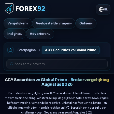
NL
Vergelijken
Veelgestelde vragen
Gidsen
v
v
v
Insights
Adverteren
v
v
Startpagina
ACY Securities vs Global Prime
ACY Securities vs Global Prime - Brokervergelijking
Augustus 2026
Rechtstreekse vergelijking van ACY Securities en Global Prime. Controleer
maximale financiering, winstverdeling, dagelijkse en totale drawdown-regels,
hefboomwerking, verhandelbare activa, uitbetalingsfrequentie, betaal- en
uitbetalingsmethoden, handelsrechten en KYC-beperkingen voordat u een
challenge koopt. Gegevens vernieuwd Augustus 2026.