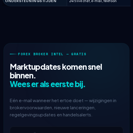
ONDERSTEUNINGSTIJDEN
24/5 live chat, e-mail, telefoon
FOREX BROKER INTEL — GRATIS
Marktupdates komen snel
binnen.
Wees er als eerste bij.
Eén e-mail wanneer het ertoe doet — wijzigingen in
brokervoorwaarden, nieuwe lanceringen,
regelgevingsupdates en handelsalerts.