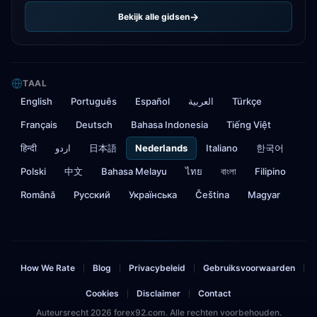
Bekijk alle gidsen
TAAL
English
Português
Español
العربية
Türkçe
Français
Deutsch
Bahasa Indonesia
Tiếng Việt
हिन्दी
اردو
日本語
Nederlands
Italiano
한국어
Polski
中文
Bahasa Melayu
ไทย
বাংলা
Filipino
Română
Русский
Українська
Čeština
Magyar
How We Rate
Blog
Privacybeleid
Gebruiksvoorwaarden
|
|
|
|
Cookies
Disclaimer
Contact
|
|
Auteursrecht 2026 forex92.com. Alle rechten voorbehouden.