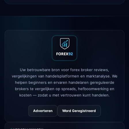
IC Markets
verlaagde EUR/USD
2h
spread → 0,1 pips
Exness
gelanceerd
5h
XM
hefboombeleid gewijzigd
1d
FP Markets
— nieuwe zero-
1d
commission accounts
Uw betrouwbare bron voor forex broker reviews,
AvaTrade
verloor regelgevende
3d
vergelijkingen van handelsplatformen en marktanalyse. We
licentie
helpen beginners en ervaren handelaren gereguleerde
brokers te vergelijken op spreads, hefboomwerking en
Tickmill
opnamesnelheid nu 24u
4d
kosten — zodat u met vertrouwen kunt handelen.
Adverteren
Word Geregistreerd