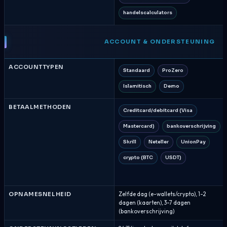
handelscalculators
ACCOUNT & ONDERSTEUNING
ACCOUNTTYPEN
Standaard
ProZero
Islamitisch
Demo
BETAALMETHODEN
Creditcard/debitcard (Visa
Mastercard)
bankoverschrijving
Skrill
Neteller
UnionPay
crypto (BTC
USDT)
OPNAMESNELHEID
Zelfde dag (e-wallets/crypto), 1-2
dagen (kaarten), 3-7 dagen
(bankoverschrijving)