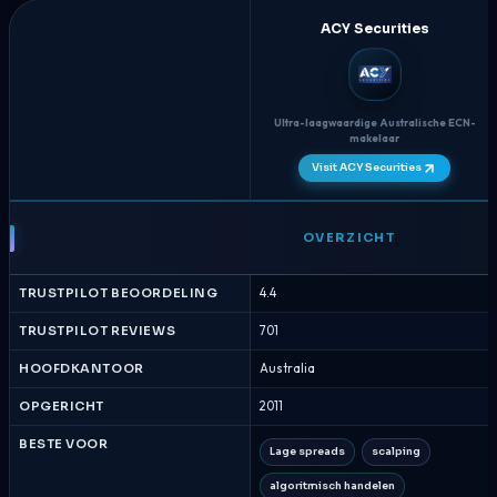
ACY Securities
Ultra-laagwaardige Australische ECN-
makelaar
Visit ACY Securities
ACY
Securities
OVERZICHT
vs
Global
TRUSTPILOT BEOORDELING
4.4
Prime
-
TRUSTPILOT REVIEWS
701
Brokervergelijking
HOOFDKANTOOR
Australia
Augustus
2026
OPGERICHT
2011
BESTE VOOR
Lage spreads
scalping
algoritmisch handelen