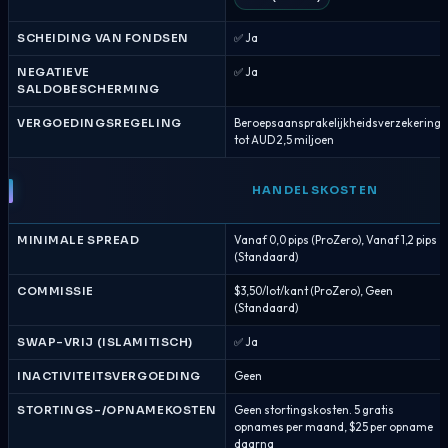
SCHEIDING VAN FONDSEN
✅ Ja
NEGATIEVE
✅ Ja
SALDOBESCHERMING
VERGOEDINGSREGELING
Beroepsaansprakelijkheidsverzekering
tot AUD 2,5 miljoen
HANDELSKOSTEN
MINIMALE SPREAD
Vanaf 0,0 pips (ProZero), Vanaf 1,2 pips
(Standaard)
COMMISSIE
$3,50/lot/kant (ProZero), Geen
(Standaard)
SWAP-VRIJ (ISLAMITISCH)
✅ Ja
INACTIVITEITSVERGOEDING
Geen
STORTINGS-/OPNAMEKOSTEN
Geen stortingskosten. 5 gratis
opnames per maand, $25 per opname
daarna