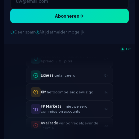
Abonneren
Geen spam
Altijd afmelden mogelijk
IC Markets
verlaagde EUR/USD
LIVE
2h
spread → 0,1 pips
Exness
gelanceerd
5h
XM
hefboombeleid gewijzigd
1d
FP Markets
— nieuwe zero-
1d
commission accounts
AvaTrade
verloor regelgevende
3d
licentie
Tickmill
opnamesnelheid nu 24u
4d