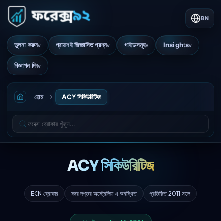
BN
তুলনা করুন
প্রায়শই জিজ্ঞাসিত প্রশ্ন
গাইডসমূহ
Insights
v
v
v
v
বিজ্ঞাপন দিন
v
হোম
ACY সিকিউরিটিজ
ACY সিকিউরিটিজ
ECN ব্রোকার
সদর দপ্তর অস্ট্রেলিয়া এ অবস্থিত
প্রতিষ্ঠিত 2011 সালে