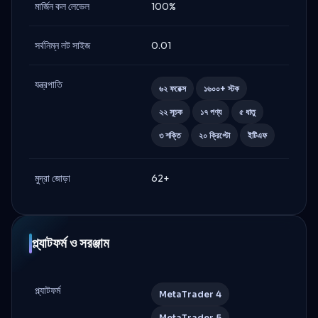
মার্জিন কল লেভেল
100%
সর্বনিম্ন লট সাইজ
0.01
যন্ত্রপাতি
৬২ ফরেক্স
১৬০০+ স্টক
২২ সূচক
১৭ পণ্য
৫ ধাতু
৩ শক্তি
২০ ক্রিপ্টো
ইটিএফ
মুদ্রা জোড়া
62+
প্ল্যাটফর্ম ও সরঞ্জাম
প্ল্যাটফর্ম
MetaTrader 4
MetaTrader 5