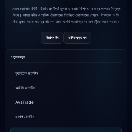
ফরেক্স ব্রোকার রিভিউ, ট্রেডিং প্ল্যাটফর্ম তুলনা ও বাজার বিশ্লেষণের জন্য আপনার বিশ্বস্ত
Tickmill
উত্তোলনের গতি এখন ২৪ ঘণ্টা
4d
উৎস। আমরা নবীন ও অভিজ্ঞ ট্রেডারদের নিয়ন্ত্রিত ব্রোকারদের স্প্রেড, লিভারেজ ও ফি
দিয়ে তুলনা করতে সাহায্য করি — যাতে আপনি আত্মবিশ্বাসের সঙ্গে ট্রেড করতে পারেন।
বিজ্ঞাপন দিন
তালিকাভুক্ত হন
*
তুলনাসমূহ
হ্যানটেক মার্কেটস
আইসি মার্কেটস
AvaTrade
এফপি মার্কেটস