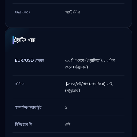
সদর দফতর
অস্ট্রেলিয়া
ট্রেডিং খরচ
EUR/USD স্প্রেড
০.০ পিপ থেকে (প্রোজিরো), ১.২ পিপ
থেকে (স্ট্যান্ডার্ড)
কমিশন
$৩.৫০/লট/পাশ (প্রোজিরো), নেই
(স্ট্যান্ডার্ড)
ইসলামিক অ্যাকাউন্ট
১
নিষ্ক্রিয়তা ফি
নেই