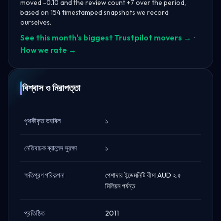
moved -0.10 and the review count +7 over the period,
based on 154 timestamped snapshots we record
ourselves.
See this month's biggest Trustpilot movers →
·
How we rate →
বিশ্বাস ও নিরাপত্তা
পৃথকীকৃত তহবিল
১
নেতিবাচক ব্যালেন্স সুরক্ষা
১
ক্ষতিপূরণ পরিকল্পনা
পেশাদার ইন্ডেমনিটি বীমা AUD ২.৫
মিলিয়ন পর্যন্ত
প্রতিষ্ঠিত
2011