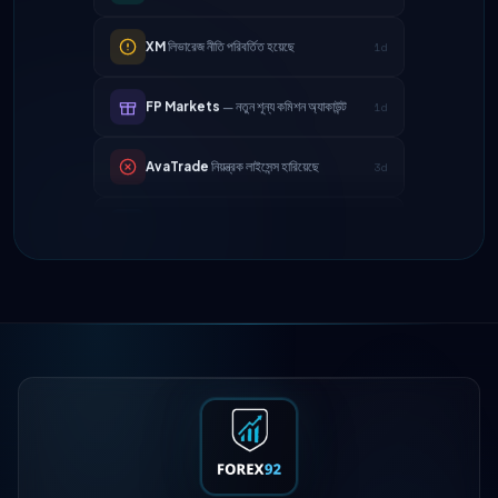
FP Markets
— নতুন শূন্য কমিশন অ্যাকাউন্ট
1d
AvaTrade
নিয়ন্ত্রক লাইসেন্স হারিয়েছে
3d
Tickmill
উত্তোলনের গতি এখন ২৪ ঘণ্টা
4d
IC Markets
কমানো হয়েছে EUR/USD স্প্রেড
2h
→ ০.১ পিপস
Exness
চালু হয়েছে
5h
XM
লিভারেজ নীতি পরিবর্তিত হয়েছে
1d
FP Markets
— নতুন শূন্য কমিশন অ্যাকাউন্ট
1d
AvaTrade
নিয়ন্ত্রক লাইসেন্স হারিয়েছে
3d