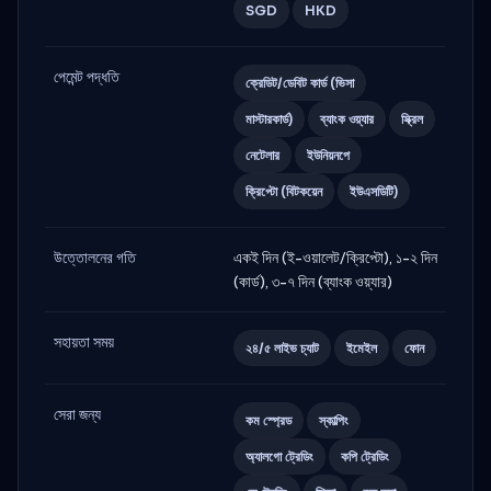
SGD
HKD
পেমেন্ট পদ্ধতি
ক্রেডিট/ডেবিট কার্ড (ভিসা
মাস্টারকার্ড)
ব্যাংক ওয়্যার
স্ক্রিল
নেটেলার
ইউনিয়নপে
ক্রিপ্টো (বিটকয়েন
ইউএসডিটি)
উত্তোলনের গতি
একই দিন (ই-ওয়ালেট/ক্রিপ্টো), ১-২ দিন
(কার্ড), ৩-৭ দিন (ব্যাংক ওয়্যার)
সহায়তা সময়
২৪/৫ লাইভ চ্যাট
ইমেইল
ফোন
সেরা জন্য
কম স্প্রেড
স্কাল্পিং
অ্যালগো ট্রেডিং
কপি ট্রেডিং