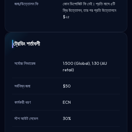
জমা/উত্তোলন ফি
কোন ডিপোজিট ফি নেই। প্রতি মাসে ৫টি
ফ্রি উত্তোলন, তার পর প্রতি উত্তোলনে
$২৫
ট্রেডিং শর্তাবলী
সর্বোচ্চ লিভারেজ
1:500 (Global), 1:30 (AU
retail)
সর্বনিম্ন জমা
$50
কার্যকরী ধরণ
ECN
স্টপ আউট লেভেল
30%