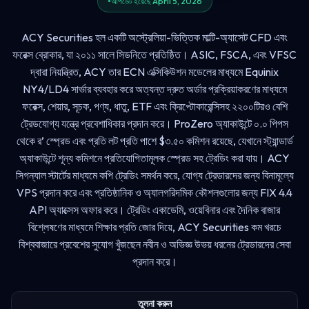
আপডেট হয়েছে April 5, 2026
ACY Securities হল একটি অস্ট্রেলিয়া-ভিত্তিক মাল্টি-অ্যাসেট CFD এবং
ফরেক্স ব্রোকার, যা ২০১১ সালে সিডনিতে প্রতিষ্ঠিত। ASIC, FSCA, এবং VFSC
দ্বারা নিয়ন্ত্রিত, ACY তার ECN এক্সিকিউশন মডেলের মাধ্যমে Equinix
NY4/LD4 সার্ভার ব্যবহার করে অত্যন্ত দ্রুত অর্ডার প্রক্রিয়াকরণের মাধ্যমে
ফরেক্স, শেয়ার, সূচক, পণ্য, ধাতু, ETF এবং ক্রিপ্টোকারেন্সিসহ ২২০০টিরও বেশি
ট্রেডযোগ্য যন্ত্রে প্রবেশাধিকার প্রদান করে। ProZero অ্যাকাউন্টে ০.০ পিপস
থেকে র’ স্প্রেড এবং প্রতি লট প্রতি পাশে $৩.৫০ কমিশন রয়েছে, যেখানে স্ট্যান্ডার্ড
অ্যাকাউন্টে শূন্য কমিশনে প্রতিযোগিতামূলক স্প্রেড সহ ট্রেডিং করা যায়। ACY
সিগন্যাল স্টার্টের মাধ্যমে কপি ট্রেডিং সমর্থন করে, যোগ্য ট্রেডারদের জন্য বিনামূল্যে
VPS প্রদান করে এবং প্রতিষ্ঠানিক ও অ্যালগরিদমিক কৌশলগুলোর জন্য FIX 4.4
API অ্যাক্সেস অফার করে। ট্রেডিং একাডেমি, ওয়েবিনার এবং দৈনিক বাজার
বিশ্লেষণের মাধ্যমে শিক্ষার প্রতি জোর দিয়ে, ACY Securities কম খরচে
বিশ্ববাজারে প্রবেশের সুযোগ খুঁজছেন নবীন ও অভিজ্ঞ উভয় ধরনের ট্রেডারদের সেবা
প্রদান করে।
তুলনা করুন