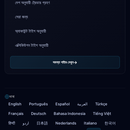
দেশ অনুযায়ী ট্রেডার গ্রহণ
সেরা জন্য
অ্যাকাউন্ট টাইপ অনুযায়ী
এক্সিকিউশন টাইপ অনুযায়ী
সমস্ত গাইড দেখুন
ভাষা
English
Português
Español
العربية
Türkçe
Français
Deutsch
Bahasa Indonesia
Tiếng Việt
हिन्दी
اردو
日本語
Nederlands
Italiano
한국어