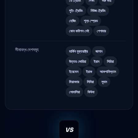
ডে ট্রেডিং
শিক্ষা
শুরু করা
সুইং ট্রেডিং
নিউজ ট্রেডিং
হেজিং
শূন্য স্প্রেড
কোন কমিশন নেই
পেশাদার
সীমাবদ্ধ দেশসমূহ
মার্কিন যুক্তরাষ্ট্র
জাপান
উত্তর কোরিয়া
ইরান
সিরিয়া
ইয়েমেন
ইরাক
আফগানিস্তান
মিয়ানমার
লিবিয়া
সুদান
সোমালিয়া
কিউবা
VS