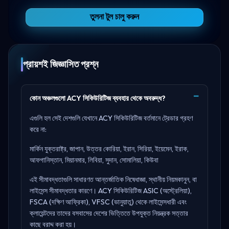
তুলনা টুল চালু করুন
প্রায়শই জিজ্ঞাসিত প্রশ্ন
কোন অঞ্চলগুলো ACY সিকিউরিটিজ ব্যবহার থেকে অবরুদ্ধ?
এগুলি হল সেই দেশগুলি যেখানে ACY সিকিউরিটিজ বর্তমানে ট্রেডার গ্রহণ
করে না:
মার্কিন যুক্তরাষ্ট্র, জাপান, উত্তর কোরিয়া, ইরান, সিরিয়া, ইয়েমেন, ইরাক,
আফগানিস্তান, মিয়ানমার, লিবিয়া, সুদান, সোমালিয়া, কিউবা
এই সীমাবদ্ধতাগুলি সাধারণত আন্তর্জাতিক নিষেধাজ্ঞা, স্থানীয় নিয়মকানুন, বা
লাইসেন্স সীমাবদ্ধতার কারণে। ACY সিকিউরিটিজ
ASIC (অস্ট্রেলিয়া),
FSCA (দক্ষিণ আফ্রিকা), VFSC (ভানুয়াতু)
থেকে লাইসেন্সধারী এবং
ক্লায়েন্টদের তাদের বসবাসের দেশের ভিত্তিতে উপযুক্ত নিয়ন্ত্রক সত্তার
কাছে বরাদ্দ করা হয়।