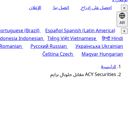
احصل على إدراج
اتصل بنا
الإعلان
x
AR
ortuguese (Brazil)
Español
Spanish (Latin America)
x
ndonesia
Indonesian
Tiếng Việt
Vietnamese
हिन्दी
Hindi
Romanian
Русский
Russian
Українська
Ukrainian
Čeština
Czech
Magyar
Hungarian
الرئيسية
ACY Securities مقابل جلوبال برايم