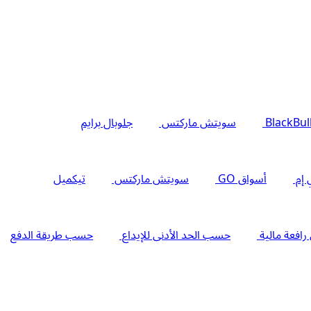
BlackBul
سويتش ماركتس
جلوبال برايم
 إم
أسواق GO
سويتش ماركتس
تيكميل
فعة مالية
حسب الحد الأدنى للإيداع
حسب طريقة الدفع