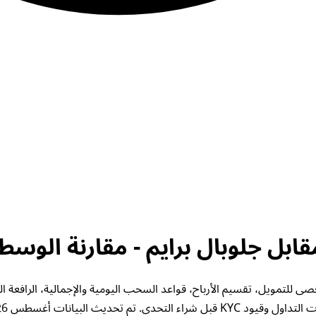
ال برايم. تحقق من الحد الأقصى للتمويل، تقسيم الأرباح، قواعد السحب اليومية والإجمال
قيود KYC قبل شراء التحدي. تم تحديث البيانات أغسطس 2026.