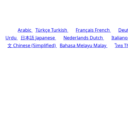
Arabic
Türkçe
Turkish
Français
French
Deu
Urdu
日本語
Japanese
Nederlands
Dutch
Italiano
文
Chinese (Simplified)
Bahasa Melayu
Malay
ไทย
T