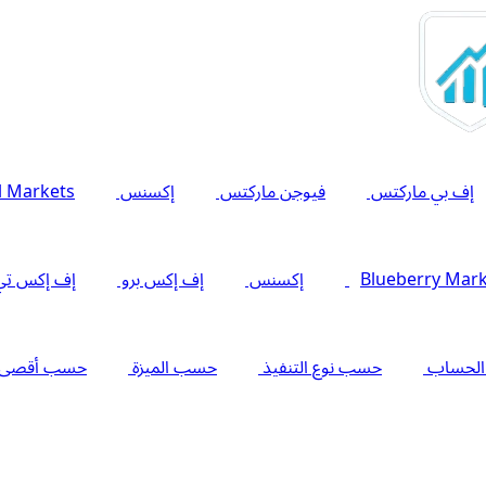
إف بي ماركتس
فيوجن ماركتس
إكسنس
l Markets
Blueberry Mar
إكسنس
إف إكس برو
إف إكس تي
الحساب
حسب نوع التنفيذ
حسب الميزة
حسب أقصى را