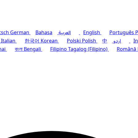
P
Português
English
العربية
Bahasa
German
tsch
I
اردو
中
Polish
Polski
Korean
한국어
Italian
hai
বাংলা
Bengali
Filipino
Tagalog (Filipino)
Română