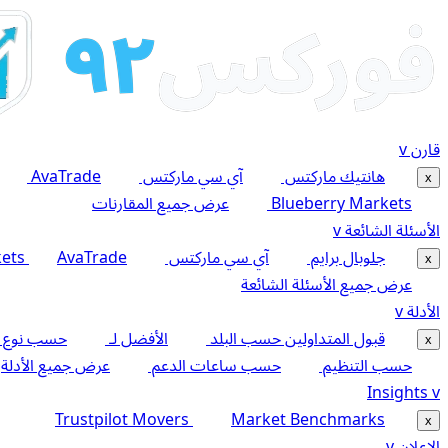
قارن
v
هانتيك ماركتس
آي سي ماركتس
AvaTrade
x
Blueberry Markets
عرض جميع المقارنات
الأسئلة الشائعة
v
جلوبال برايم
آي سي ماركتس
AvaTrade
kets
x
عرض جميع الأسئلة الشائعة
الأدلة
v
قبول المتداولين حسب البلد
الأفضل لـ
حسب نوع 
x
حسب التنظيم
حسب ساعات الدعم
عرض جميع الأدلة
Insights
v
Trustpilot Movers
Market Benchmarks
x
الإعلان
v