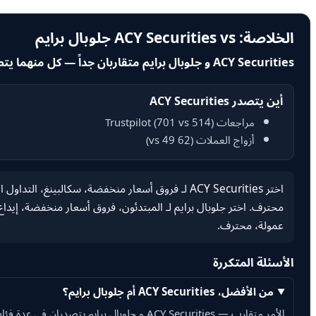
الخلاصة: ACY Securities vs جلوبال برايم
ACY Securities و جلوبال برايم متقاربان جداً — كل منهما يتصدر في عدة فئات، لذا الاختيار الصحيح يعتمد على أولوياتك.
أين يتصدر ACY Securities
مراجعات Trustpilot (701 vs 514)
أزواج العملات (62 vs 49)
اختر ACY Securities لـ فروق أسعار منخفضة، سكالبين
محترف. اختر جلوبال برايم لـ المبتدئون، فروق أسعار منخفضة، إيداع 
عمولة، محترف.
الأسئلة المتكررة
من الأفضل، ACY Securities أم جلوبال برايم؟
الأمر متقارب — ACY Securities و جلوبال برايم يتصدران في عدة فئات. قارن النقاط التي تهمك أدناه.