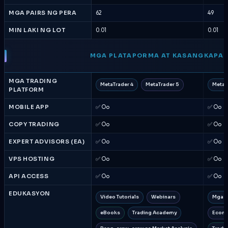
MGA PAIRS NG PERA
62
49
MIN LAKI NG LOT
0.01
0.01
MGA PLATAPORMA AT KASANGKAPA
MGA TRADING
MetaTrader 4
MetaTrader 5
MetaT
PLATFORM
MOBILE APP
✅ Oo
✅ Oo
COPY TRADING
✅ Oo
✅ Oo
EXPERT ADVISORS (EA)
✅ Oo
✅ Oo
VPS HOSTING
✅ Oo
✅ Oo
API ACCESS
✅ Oo
✅ Oo
EDUKASYON
Video Tutorials
Webinars
Mga G
eBooks
Trading Academy
Econo