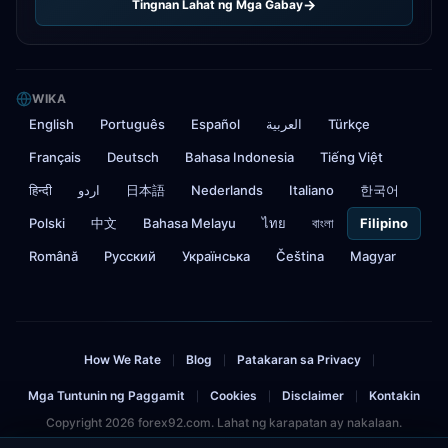
Tingnan Lahat ng Mga Gabay
WIKA
English
Português
Español
العربية
Türkçe
Français
Deutsch
Bahasa Indonesia
Tiếng Việt
हिन्दी
اردو
日本語
Nederlands
Italiano
한국어
Polski
中文
Bahasa Melayu
ไทย
বাংলা
Filipino
Română
Русский
Українська
Čeština
Magyar
How We Rate
Blog
Patakaran sa Privacy
|
|
|
Mga Tuntunin ng Paggamit
Cookies
Disclaimer
Kontakin
|
|
|
Copyright 2026 forex92.com. Lahat ng karapatan ay nakalaan.