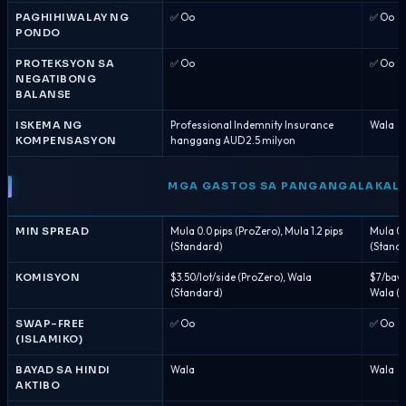
PAGHIHIWALAY NG
✅ Oo
✅ Oo
PONDO
PROTEKSYON SA
✅ Oo
✅ Oo
NEGATIBONG
BALANSE
ISKEMA NG
Professional Indemnity Insurance
Wala
KOMPENSASYON
hanggang AUD 2.5 milyon
MGA GASTOS SA PANGANGALAKAL
MIN SPREAD
Mula 0.0 pips (ProZero), Mula 1.2 pips
Mula 0.
(Standard)
(Standa
KOMISYON
$3.50/lot/side (ProZero), Wala
$7/bawa
(Standard)
Wala (
SWAP-FREE
✅ Oo
✅ Oo
(ISLAMIKO)
BAYAD SA HINDI
Wala
Wala
AKTIBO