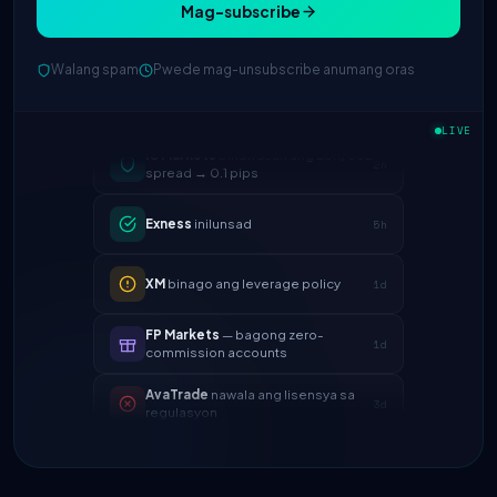
Mag-subscribe
Walang spam
Pwede mag-unsubscribe anumang oras
IC Markets
binawasan ang EUR/USD
LIVE
2h
spread → 0.1 pips
Exness
inilunsad
5h
XM
binago ang leverage policy
1d
FP Markets
— bagong zero-
1d
commission accounts
AvaTrade
nawala ang lisensya sa
3d
regulasyon
Tickmill
bilis ng withdrawal ngayon
4d
ay 24h
IC Markets
binawasan ang EUR/USD