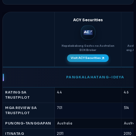
ACY Securities
Napakababang Gastos na Australian
Austr
ECN Broker
ang Ac
Visit ACY Securities
ACY
Securities
PANGKALAHATANG-IDEYA
vs
Global
RATING SA
4.4
4.6
Prime
TRUSTPILOT
-
Paghahambing
MGA REVIEW SA
701
514
TRUSTPILOT
ng
Broker
PUNONG-TANGGAPAN
Australia
Austral
Agosto
2026
ITINATAG
2011
2010