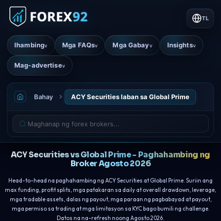
TL
Ihambing
Mga FAQs
Mga Gabay
Insights
v
v
v
v
Mag-advertise
v
Bahay
ACY Securities laban sa Global Prime
ACY Securities vs Global Prime - Paghahambing ng
Broker Agosto 2026
Head-to-head na paghahambing ng ACY Securities at Global Prime. Suriin ang
max funding, profit splits, mga patakaran sa daily at overall drawdown, leverage,
mga tradable assets, dalas ng payout, mga paraan ng pagbabayad at payout,
mga permiso sa trading at mga limitasyon sa KYC bago bumili ng challenge.
Datos na na-refresh noong Agosto 2026.