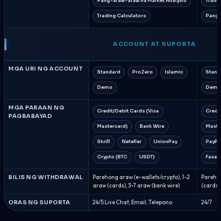
Pang-araw-araw na Market Analysis
Tradi
Trading Calculators
Pang-
ACCOUNT AT SUPORTA
MGA URI NG ACCOUNT
Standard
ProZero
Islamic
Stand
Demo
Demo
MGA PARAAN NG
Credit/Debit Cards (Visa
Credi
PAGBABAYAD
Mastercard)
Bank Wire
Maste
Skrill
Neteller
UnionPay
PayPa
Crypto (BTC
USDT)
FasaP
BILIS NG WITHDRAWAL
Parehong araw (e-wallets/crypto), 1-2
Parehon
araw (cards), 3-7 araw (bank wire)
(cards)
ORAS NG SUPORTA
24/5 Live Chat, Email, Telepono
24/7