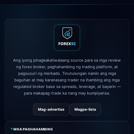
2h
spread → 0.1 pips
Exness
inilunsad
5h
XM
binago ang leverage policy
1d
FP Markets
— bagong zero-
1d
commission accounts
Ang iyong pinagkakatiwalaang source para sa mga review
AvaTrade
nawala ang lisensya sa
3d
ng forex broker, paghahambing ng trading platform, at
regulasyon
pagsusuri ng merkado. Tinutulungan namin ang mga
Tickmill
bilis ng withdrawal ngayon
baguhan at may karanasang trader na ihambing ang mga
4d
ay 24h
regulated broker base sa spreads, leverage, at bayarin —
para makapag-trade ka nang may kumpiyansa.
Mag-advertise
Magpa-lista
*
MGA PAGHAHAMBING