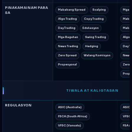
PINAKAMAINAM PARA
Mababang Spread
Scalping
Mga B
SA
Algo Trading
Copy Trading
Mabab
Day Trading
Edukasyon
Mabab
Mga Baguhan
Swing Trading
Algo 
News Trading
Hedging
Day T
Zero Spread
Walang Komisyon
News 
Propesyonal
Zero 
Prope
TIWALA AT KALIGTASAN
REGULASYON
ASIC (Australia)
ASIC (
FSCA (South Africa)
VFSC 
VFSC (Vanuatu)
FSA (