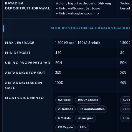
BAYAD SA
Walang bayad sa deposito. 5 libreng
Walang
DEPOSIT/WITHDRAWAL
withdrawal/buwan, $25 bawat
bayad 
withdrawal pagkatapos nito
MGA KONDISYON SA PANGANGALAKA
MAX LEVERAGE
1:500 (Global), 1:30 (AU retail)
1:500 (G
MIN DEPOSIT
$50
$0
URI NG PAGPAPATUPAD
ECN
ECN
ANTAS NG STOP OUT
30%
20%
ANTAS NG MARGIN
100%
90%
CALL
MGA INSTRUMENTO
62 Forex
1600+ Stocks
49 Fo
22 Indices
17 Commodities
23 Co
5 Metals
3 Energies
Energ
20 Crypto
ETFs