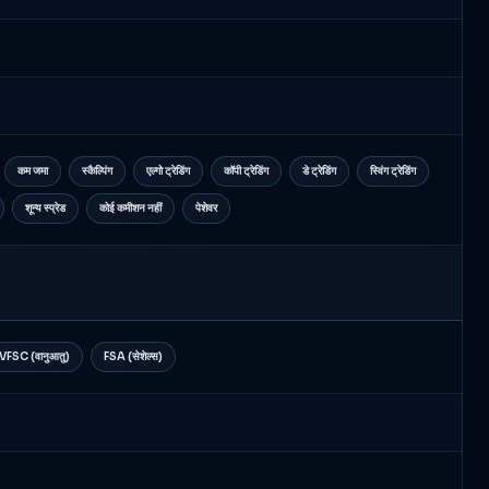
कम जमा
स्कैल्पिंग
एल्गो ट्रेडिंग
कॉपी ट्रेडिंग
डे ट्रेडिंग
स्विंग ट्रेडिंग
शून्य स्प्रेड
कोई कमीशन नहीं
पेशेवर
VFSC (वानुआतु)
FSA (सेशेल्स)