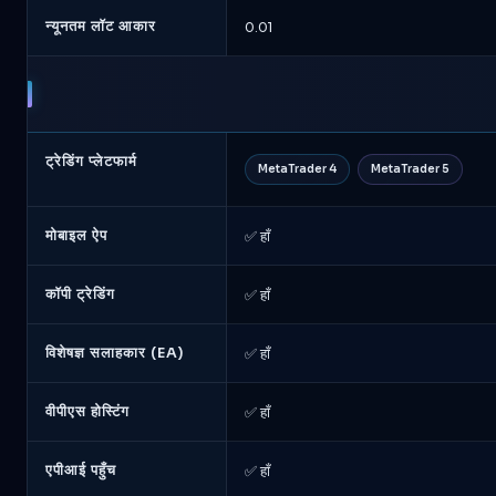
न्यूनतम लॉट आकार
0.01
ट्रेडिंग प्लेटफार्म
MetaTrader 4
MetaTrader 5
मोबाइल ऐप
✅ हाँ
कॉपी ट्रेडिंग
✅ हाँ
विशेषज्ञ सलाहकार (EA)
✅ हाँ
वीपीएस होस्टिंग
✅ हाँ
एपीआई पहुँच
✅ हाँ