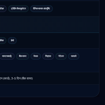
लेंडर
ट्रेडिंग कैलकुलेटर
दैनिक बाजार अंतर्दृष्टि
ामिक
डेमो
मास्टरकार्ड)
बैंक वायर
पेपाल
स्क्रिल
नेटेलर
फासापे
न (कार्ड), 3-5 दिन (बैंक वायर)