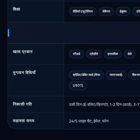
शिक्षा
वीडियो ट्यूटोरियल
वेबिनार
ईबुक्स
ट्र
खाता प्रकार
स्टैंडर्ड
प्रोज़ीरो
इस्लामिक
डेमो
भुगतान विधियाँ
क्रेडिट/डेबिट कार्ड (विसा
मास्टरकार्ड)
बैंक वा
USDT)
निकासी गति
उसी दिन (ई-वॉलेट/क्रिप्टो), 1-2 दिन (कार्ड), 3-7
सहायता समय
24/5 लाइव चैट, ईमेल, फोन