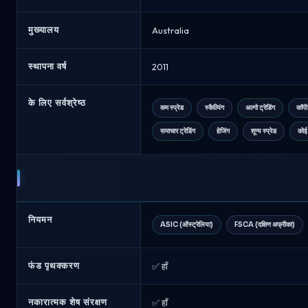
अगस्त
2026
मुख्यालय
Australia
स्थापना वर्ष
2011
के लिए सर्वश्रेष्ठ
कम स्प्रेड
स्कैल्पिंग
अल्गो ट्रेडिंग
कॉपी 
समाचार ट्रेडिंग
हेजिंग
शून्य स्प्रेड
कोई
नियमन
ASIC (ऑस्ट्रेलिया)
FSCA (दक्षिण अफ्रीका)
फंड पृथक्करण
✅ हाँ
नकारात्मक शेष संरक्षण
✅ हाँ