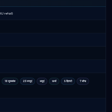
AU retail)
18 सूचकांक
23 वस्तुएं
धातुएं
ऊर्जा
5 क्रिप्टो
7 बॉन्ड