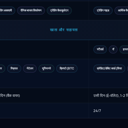
ेडिंग अकादमी
दैनिक बाजार विश्लेषण
ट्रेडिंग कैलकुलेटर
ट्रेडिंग गाइड
आर्थिक कै
खाता और सहायता
स्टैंडर्ड
रॉ
इस्ल
यर
स्क्रिल
नेटेलर
यूनियनपे
क्रिप्टो (BTC
क्रेडिट/डेबिट कार्ड (विसा
 दिन (बैंक वायर)
उसी दिन (ई-वॉलेट), 1-2 दि
24/7