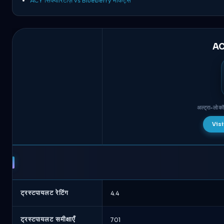
ACY
अल्ट्रा-लो क
Visit
ACY
सिक्योरिटीज़
बनाम
ग्लोबल
प्राइम
ट्रस्टपायलट रेटिंग
4.4
-
ब्रोकर
ट्रस्टपायलट समीक्षाएँ
701
तुलना