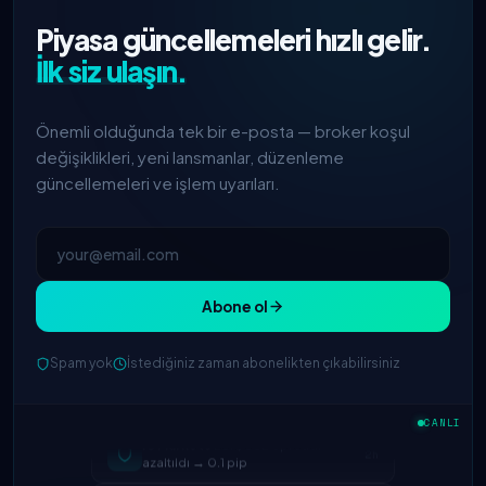
Piyasa güncellemeleri hızlı gelir.
İlk siz ulaşın.
Önemli olduğunda tek bir e-posta — broker koşul
değişiklikleri, yeni lansmanlar, düzenleme
güncellemeleri ve işlem uyarıları.
Abone ol
Spam yok
İstediğiniz zaman abonelikten çıkabilirsiniz
IC Markets
EUR/USD spreadi
2h
azaltıldı → 0.1 pip
CANLI
Exness
başlatıldı
5h