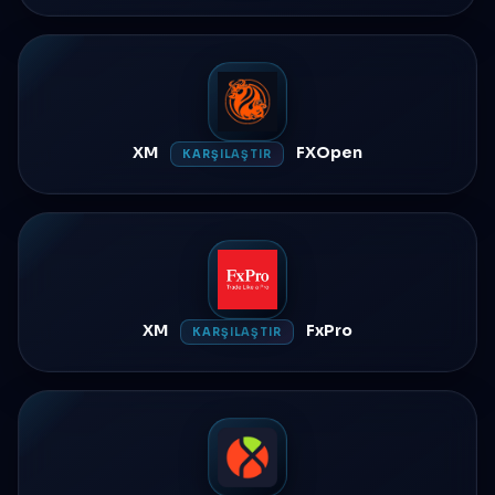
XM
FXOpen
KARŞILAŞTIR
XM
FxPro
KARŞILAŞTIR