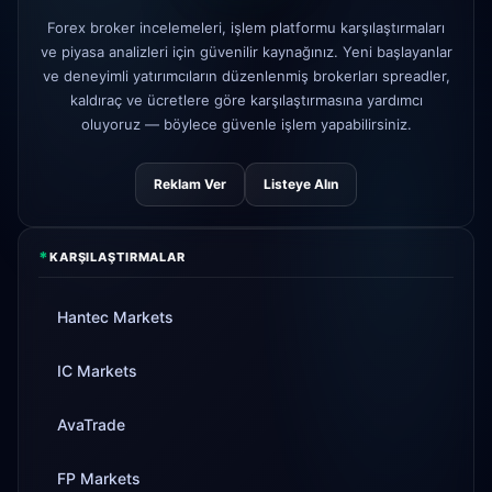
AvaTrade
düzenleyici lisans
Forex broker incelemeleri, işlem platformu karşılaştırmaları
3d
kaybedildi
ve piyasa analizleri için güvenilir kaynağınız. Yeni başlayanlar
ve deneyimli yatırımcıların düzenlenmiş brokerları spreadler,
Tickmill
para çekme hızı artık 24
4d
saat
kaldıraç ve ücretlere göre karşılaştırmasına yardımcı
oluyoruz — böylece güvenle işlem yapabilirsiniz.
Reklam Ver
Listeye Alın
*
KARŞILAŞTIRMALAR
Hantec Markets
IC Markets
AvaTrade
FP Markets