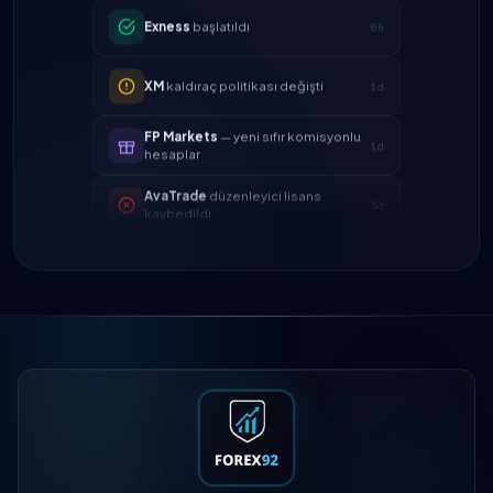
XM
kaldıraç politikası değişti
1d
FP Markets
— yeni sıfır komisyonlu
1d
hesaplar
AvaTrade
düzenleyici lisans
3d
kaybedildi
Tickmill
para çekme hızı artık 24
4d
saat
IC Markets
EUR/USD spreadi
2h
azaltıldı → 0.1 pip
Exness
başlatıldı
5h
XM
kaldıraç politikası değişti
1d
FP Markets
— yeni sıfır komisyonlu
1d
hesaplar