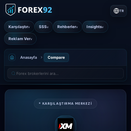
TR
Karşılaştır
SSS
Rehberler
Insights
v
v
v
v
Reklam Ver
v
Anasayfa
Compare
* KARŞILAŞTIRMA MERKEZİ