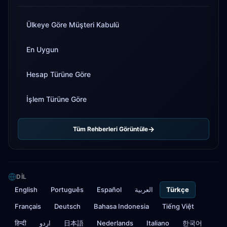
Ülkeye Göre Müşteri Kabulü
En Uygun
Hesap Türüne Göre
İşlem Türüne Göre
Tüm Rehberleri Görüntüle
DIL
English
Português
Español
العربية
Türkçe
Français
Deutsch
Bahasa Indonesia
Tiếng Việt
हिन्दी
اردو
日本語
Nederlands
Italiano
한국어