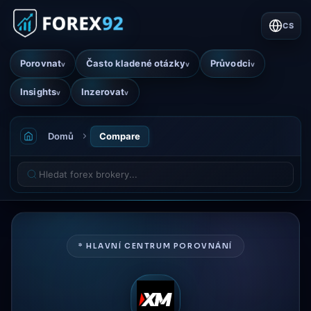
CS
Porovnat
Často kladené otázky
Průvodci
v
v
v
Insights
Inzerovat
v
v
Domů
Compare
* HLAVNÍ CENTRUM POROVNÁNÍ