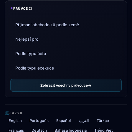
*
PRŮVODCI
Přijímání obchodníků podle země
Nejlepší pro
Podle typu účtu
Podle typu exekuce
Zobrazit všechny průvodce
JAZYK
English
Português
Español
العربية
Türkçe
Français
Deutsch
Bahasa Indonesia
Tiếng Việt