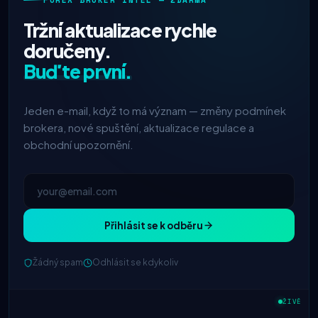
FOREX BROKER INTEL — ZDARMA
Tržní aktualizace rychle
doručeny.
Buďte první.
Jeden e-mail, když to má význam — změny podmínek
brokera, nové spuštění, aktualizace regulace a
obchodní upozornění.
Přihlásit se k odběru
Žádný spam
Odhlásit se kdykoliv
IC Markets
snížený spread
2h
ŽIVĚ
EUR/USD → 0,1 pipu