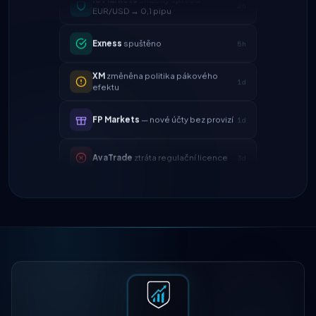
Exness
spuštěno
5h
XM
změněna politika pákového
1d
efektu
FP Markets
— nové účty bez provizí
1d
AvaTrade
ztráta regulační licence
3d
Tickmill
rychlost výběru nyní 24
4d
hodin
IC Markets
snížený spread
2h
EUR/USD → 0,1 pipu
Exness
spuštěno
5h
XM
změněna politika pákového
1d
efektu