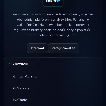
FP Markets
— nové účty bez provizí
1d
Váš důvěryhodný zdroj recenzí forex brokerů, srovnání
AvaTrade
ztráta regulační licence
3d
obchodních platforem a analýzy trhu. Pomáháme
začátečníkům i zkušeným obchodníkům porovnat
Tickmill
rychlost výběru nyní 24
4d
hodin
regulované brokery podle spreadů, páky a poplatků –
abyste mohli obchodovat s jistotou.
Inzerovat
Zaregistrovat se
*
POROVNÁNÍ
Hantec Markets
IC Markets
AvaTrade