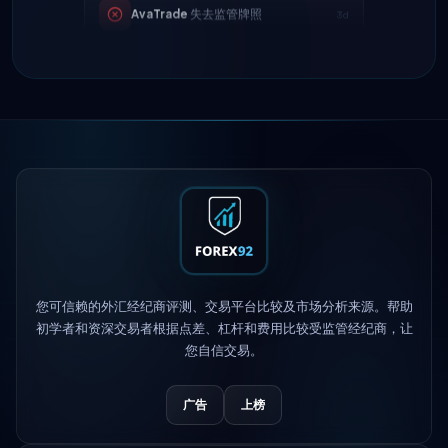
Tickmill
提现速度现为24小时
4d
IC Markets
降低EUR/USD点差 → 0.1
2h
点
Exness
上线
5h
XM
更改杠杆政策
1d
FP Markets
— 新零佣金账户
1d
您可信赖的外汇经纪商评测、交易平台比较及市场分析来源。帮助
AvaTrade
失去监管牌照
3d
初学者和资深交易者根据点差、杠杆和费用比较受监管经纪商，让
您自信交易。
Tickmill
提现速度现为24小时
4d
广告
上榜