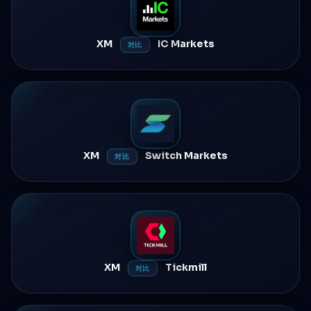
XM
IC Markets
对比
XM
Switch Markets
对比
XM
Tickmill
对比