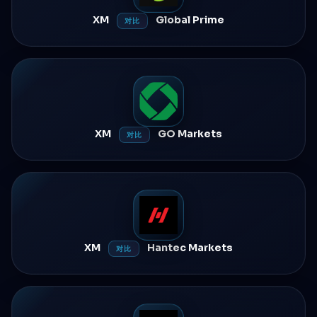
XM
Global Prime
对比
XM
GO Markets
对比
XM
Hantec Markets
对比