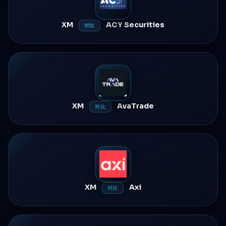
XM
ACY Securities
对比
XM
AvaTrade
对比
XM
Axi
对比