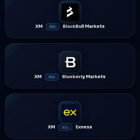
XM
BlackBull Markets
对比
XM
Blueberry Markets
对比
XM
Exness
对比