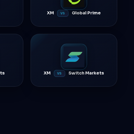
XM
Global Prime
VS
ts
XM
Switch Markets
VS