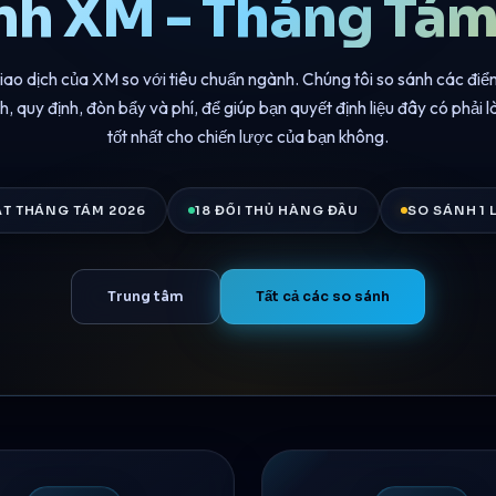
nh XM - Tháng Tá
giao dịch của XM so với tiêu chuẩn ngành. Chúng tôi so sánh các điể
 quy định, đòn bẩy và phí, để giúp bạn quyết định liệu đây có phải l
tốt nhất cho chiến lược của bạn không.
ẬT THÁNG TÁM 2026
18 ĐỐI THỦ HÀNG ĐẦU
SO SÁNH 1 
Trung tâm
Tất cả các so sánh