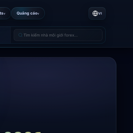
ts
Quảng cáo
VI
v
v