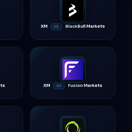
XM
BlackBull Markets
VS
ts
XM
Fusion Markets
VS