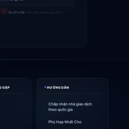
3d
Tickmill
tốc độ rút tiền giờ là 24h
4d
IC Markets
giảm spread EUR/USD
2h
→ 0.1 pip
Exness
ra mắt
5h
XM
thay đổi chính sách đòn bẩy
1d
FP Markets
— tài khoản không hoa
1d
hồng mới
*
G GẶP
HƯỚNG DẪN
AvaTrade
mất giấy phép quy định
3d
Chấp nhận nhà giao dịch
Tickmill
tốc độ rút tiền giờ là 24h
4d
theo quốc gia
Phù Hợp Nhất Cho