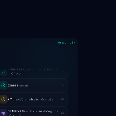
TRỰC TIẾP
IC Markets
giảm spread EUR/USD
2h
→ 0.1 pip
Exness
ra mắt
5h
XM
thay đổi chính sách đòn bẩy
1d
FP Markets
— tài khoản không hoa
1d
hồng mới
AvaTrade
mất giấy phép quy định