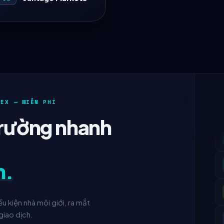
REX — MIỄN PHÍ
trường nhanh
n.
ều kiện nhà môi giới, ra mắt
giao dịch.