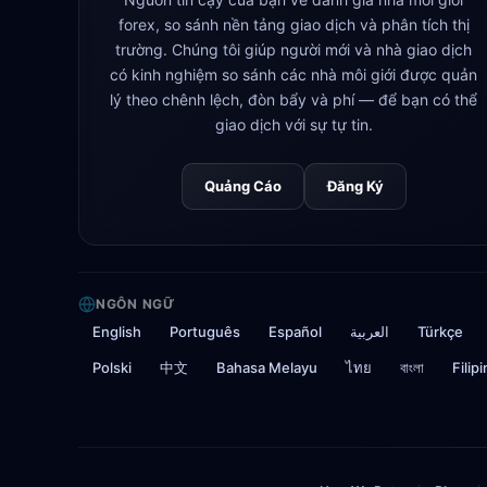
forex, so sánh nền tảng giao dịch và phân tích thị
trường. Chúng tôi giúp người mới và nhà giao dịch
có kinh nghiệm so sánh các nhà môi giới được quản
lý theo chênh lệch, đòn bẩy và phí — để bạn có thể
giao dịch với sự tự tin.
Quảng Cáo
Đăng Ký
NGÔN NGỮ
English
Português
Español
العربية
Türkçe
Polski
中文
Bahasa Melayu
ไทย
বাংলা
Filip