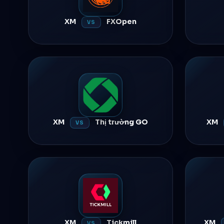
XM
FXOpen
VS
XM
Thị trường GO
XM
VS
XM
Tickmill
XM
VS