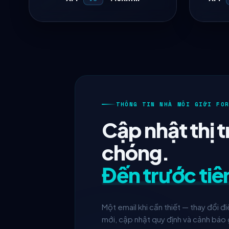
THÔNG TIN NHÀ MÔI GIỚI FO
Cập nhật thị 
chóng.
Đến trước tiê
Một email khi cần thiết — thay đổi đi
mới, cập nhật quy định và cảnh báo 