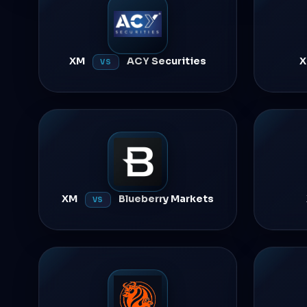
XM
ACY Securities
VS
XM
Blueberry Markets
VS