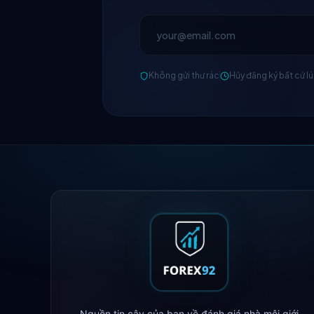
Không gửi thư rác
Hủy đăng ký bất cứ l
Nguồn tin cậy của bạn về đánh giá nhà môi giới