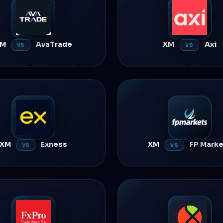
XM
AvaTrade
XM
Axi
VS
VS
XM
Exness
XM
FP Marke
VS
VS