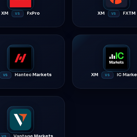
XM
FxPro
XM
FXTM
VS
VS
Hantec Markets
XM
IC Marke
VS
VS
Vantage Markets
VS