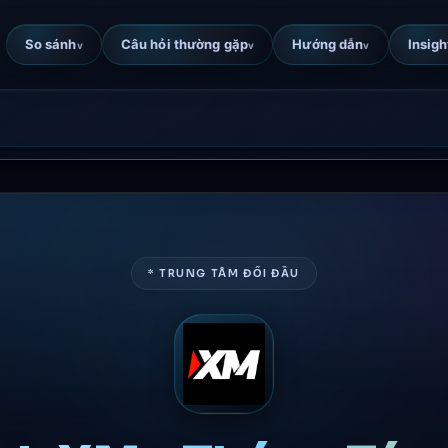
So sánh
Câu hỏi thường gặp
Hướng dẫn
Insigh
v
v
v
* TRUNG TÂM ĐỐI ĐẦU