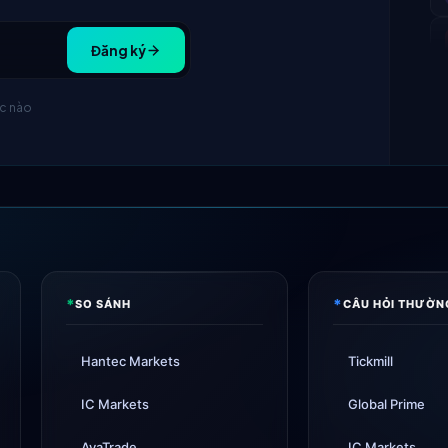
Đăng ký
úc nào
*
*
SO SÁNH
CÂU HỎI THƯỜN
Hantec Markets
Tickmill
IC Markets
Global Prime
AvaTrade
IC Markets