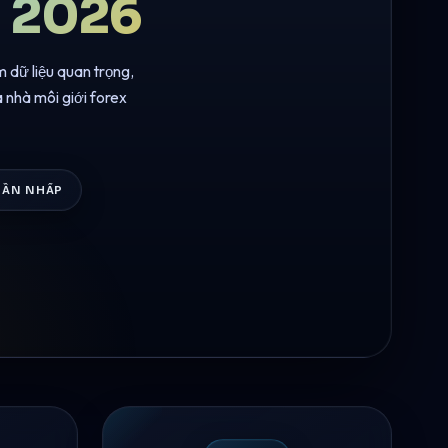
m 2026
m dữ liệu quan trọng,
à nhà môi giới forex
LẦN NHẤP