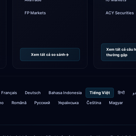
FP Markets
ACY Securities
Xem tất cả câu h
Xem tất cả so sánh
thường gặp
Français
Deutsch
Bahasa Indonesia
Tiếng Việt
हिन्दी
دو
ino
Română
Русский
Українська
Čeština
Magyar