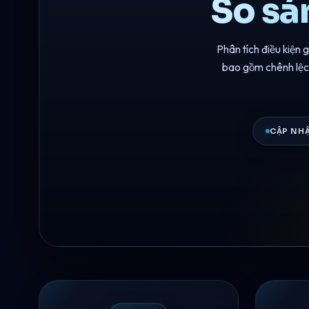
So sá
Phân tích điều kiện 
bao gồm chênh lệch,
CẬP NH