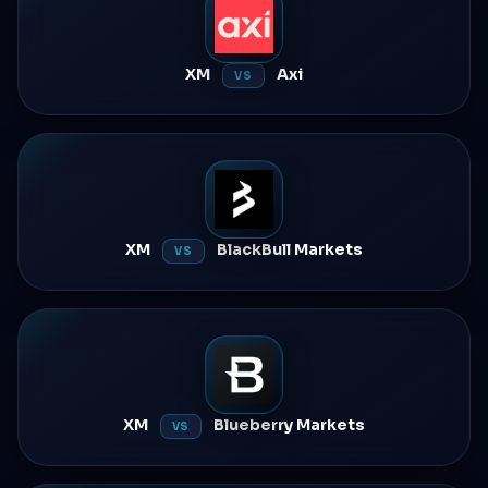
XM
Axi
VS
XM
BlackBull Markets
VS
XM
Blueberry Markets
VS