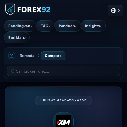
ID
Bandingkan
FAQ
Panduan
Insights
v
v
v
v
Beriklan
v
Beranda
Compare
* PUSAT HEAD-TO-HEAD