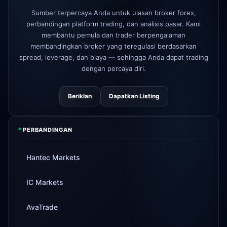
AvaTrade
kehilangan lisensi
3d
Sumber terpercaya Anda untuk ulasan broker forex,
regulasi
perbandingan platform trading, dan analisis pasar. Kami
Tickmill
kecepatan penarikan
membantu pemula dan trader berpengalaman
4d
sekarang 24 jam
membandingkan broker yang teregulasi berdasarkan
spread, leverage, dan biaya — sehingga Anda dapat trading
dengan percaya diri.
Beriklan
Dapatkan Listing
*
PERBANDINGAN
Hantec Markets
IC Markets
AvaTrade