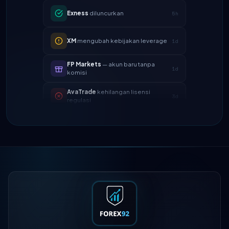
XM
mengubah kebijakan leverage
1d
FP Markets
— akun baru tanpa
1d
komisi
AvaTrade
kehilangan lisensi
3d
regulasi
Tickmill
kecepatan penarikan
4d
sekarang 24 jam
IC Markets
spread EUR/USD
2h
berkurang → 0.1 pips
Exness
diluncurkan
5h
XM
mengubah kebijakan leverage
1d
FP Markets
— akun baru tanpa
1d
komisi