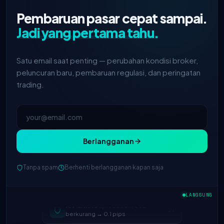
Pembaruan pasar cepat sampai.
Jadi yang pertama tahu.
Satu email saat penting — perubahan kondisi broker,
peluncuran baru, pembaruan regulasi, dan peringatan
trading.
Berlangganan
Tanpa spam
Berhenti berlangganan kapan saja
IC Markets
spread EUR/USD
2h
berkurang → 0.1 pips
LANGSUNG
Exness
diluncurkan
5h