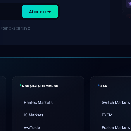
Abone ol
ten çıkabilirsiniz
*
*
KARŞILAŞTIRMALAR
SSS
Hantec Markets
Switch Markets
IC Markets
FXTM
AvaTrade
Fusion Markets