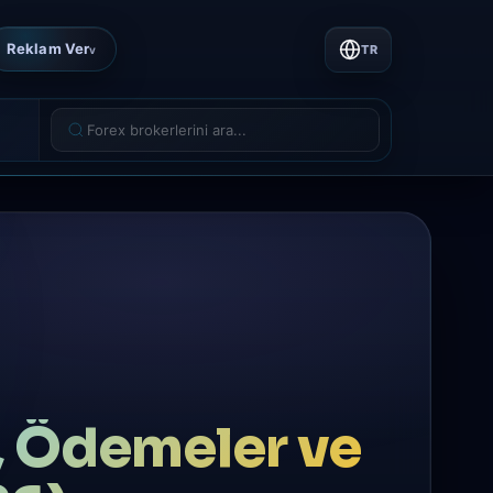
Reklam Ver
TR
v
ı, Ödemeler ve