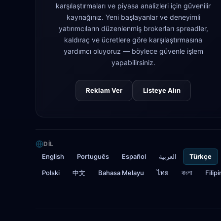
karşılaştırmaları ve piyasa analizleri için güvenilir
kaynağınız. Yeni başlayanlar ve deneyimli
yatırımcıların düzenlenmiş brokerları spreadler,
kaldıraç ve ücretlere göre karşılaştırmasına
yardımcı oluyoruz — böylece güvenle işlem
yapabilirsiniz.
Reklam Ver
Listeye Alın
DIL
English
Português
Español
العربية
Türkçe
Polski
中文
Bahasa Melayu
ไทย
বাংলা
Filip