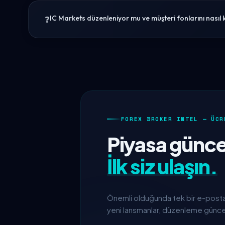
IC Markets düzenleniyor mu ve müşteri fonlarını nasıl
FOREX BROKER INTEL — ÜCR
Piyasa güncell
İlk siz ulaşın.
Önemli olduğunda tek bir e-posta 
yeni lansmanlar, düzenleme güncell