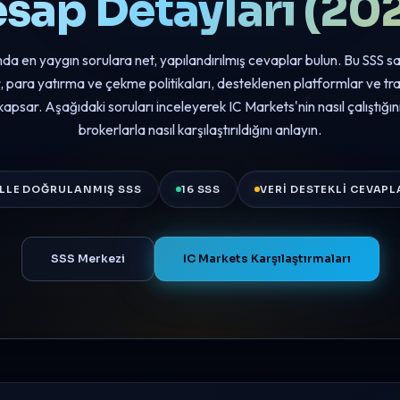
sap Detayları (20
da en yaygın sorulara net, yapılandırılmış cevaplar bulun. Bu SSS 
r, para yatırma ve çekme politikaları, desteklenen platformlar ve tr
kapsar. Aşağıdaki soruları inceleyerek IC Markets'nin nasıl çalıştığın
brokerlarla nasıl karşılaştırıldığını anlayın.
LLE DOĞRULANMIŞ SSS
16 SSS
VERI DESTEKLI CEVAPL
SSS Merkezi
IC Markets Karşılaştırmaları