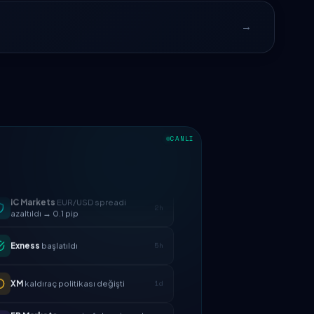
CANLI
IC Markets
EUR/USD spreadi
2h
azaltıldı → 0.1 pip
Exness
başlatıldı
5h
XM
kaldıraç politikası değişti
1d
FP Markets
— yeni sıfır komisyonlu
1d
hesaplar