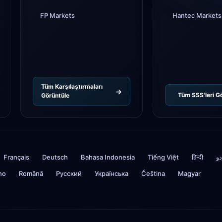
FP Markets
Hantec Markets
Tüm Karşılaştırmaları
Tüm SSS'leri G
Görüntüle
Français
Deutsch
Bahasa Indonesia
Tiếng Việt
हिन्दी
دو
ino
Română
Русский
Українська
Čeština
Magyar