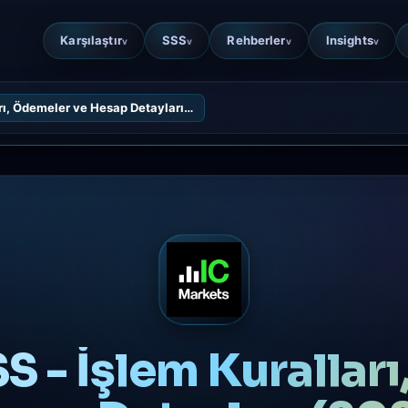
Karşılaştır
SSS
Rehberler
Insights
v
v
v
v
rı, Ödemeler ve Hesap Detayları…
S - İşlem Kurallar