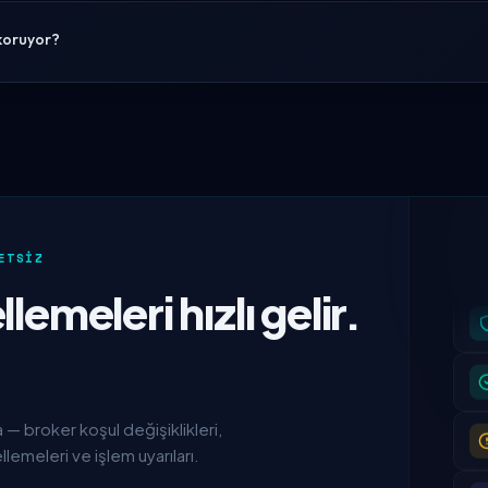
 koruyor?
ETSIZ
emeleri hızlı gelir.
— broker koşul değişiklikleri,
emeleri ve işlem uyarıları.