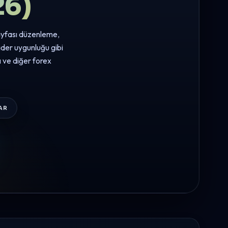
26)
sayfası düzenleme,
ader uygunluğu gibi
ı ve diğer forex
AR