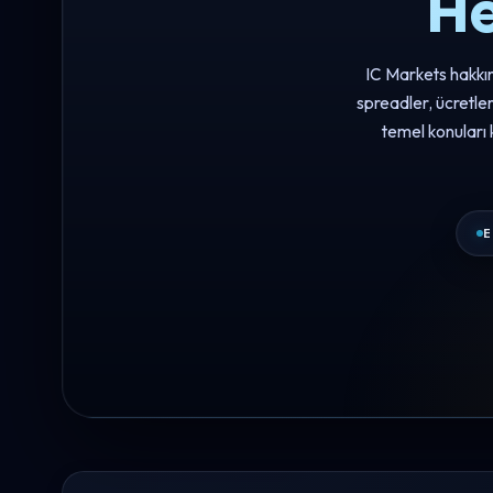
He
IC Markets hakkın
spreadler, ücretle
temel konuları 
E