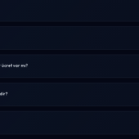
 ücret var mı?
dir?