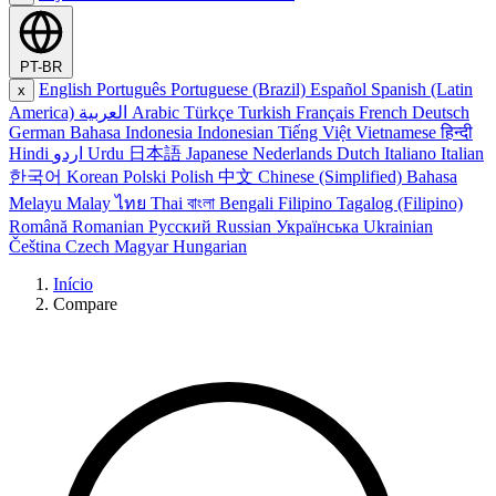
PT-BR
English
Português
Portuguese (Brazil)
Español
Spanish (Latin
x
America)
العربية
Arabic
Türkçe
Turkish
Français
French
Deutsch
German
Bahasa Indonesia
Indonesian
Tiếng Việt
Vietnamese
हिन्दी
Hindi
اردو
Urdu
日本語
Japanese
Nederlands
Dutch
Italiano
Italian
한국어
Korean
Polski
Polish
中文
Chinese (Simplified)
Bahasa
Melayu
Malay
ไทย
Thai
বাংলা
Bengali
Filipino
Tagalog (Filipino)
Română
Romanian
Русский
Russian
Українська
Ukrainian
Čeština
Czech
Magyar
Hungarian
Início
Compare