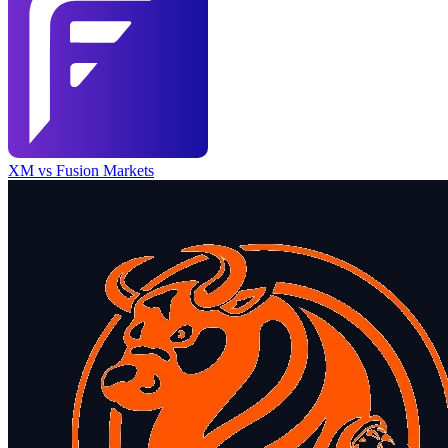
XM
vs
Fusion Markets