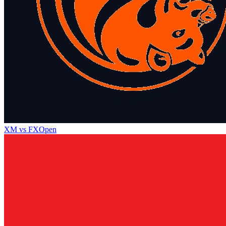
XM
vs
FXOpen