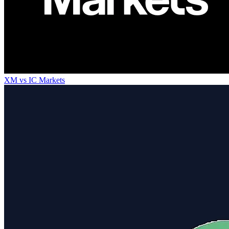
XM
vs
IC Markets