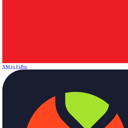
XM
vs
FxPro