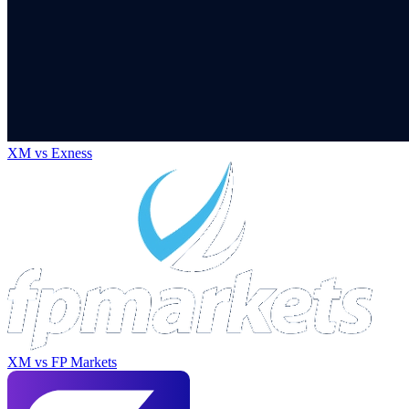
XM
vs
Exness
XM
vs
FP Markets