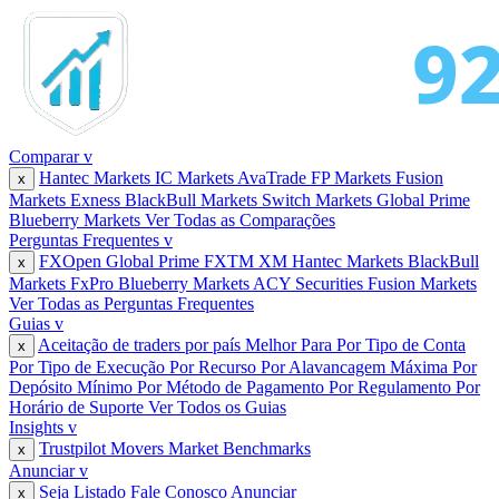
Comparar
v
Hantec Markets
IC Markets
AvaTrade
FP Markets
Fusion
x
Markets
Exness
BlackBull Markets
Switch Markets
Global Prime
Blueberry Markets
Ver Todas as Comparações
Perguntas Frequentes
v
FXOpen
Global Prime
FXTM
XM
Hantec Markets
BlackBull
x
Markets
FxPro
Blueberry Markets
ACY Securities
Fusion Markets
Ver Todas as Perguntas Frequentes
Guias
v
Aceitação de traders por país
Melhor Para
Por Tipo de Conta
x
Por Tipo de Execução
Por Recurso
Por Alavancagem Máxima
Por
Depósito Mínimo
Por Método de Pagamento
Por Regulamento
Por
Horário de Suporte
Ver Todos os Guias
Insights
v
Trustpilot Movers
Market Benchmarks
x
Anunciar
v
Seja Listado
Fale Conosco
Anunciar
x