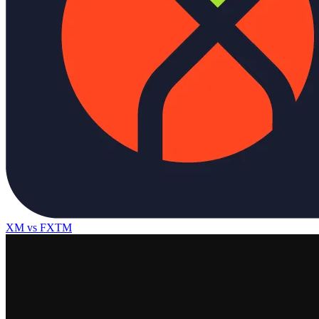
XM
vs
FXTM