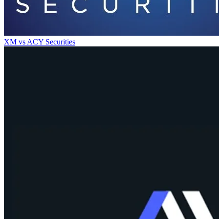
XM
vs
ACY Securities