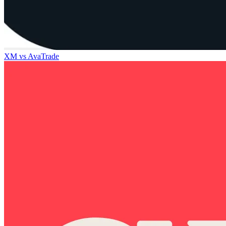
XM
vs
AvaTrade