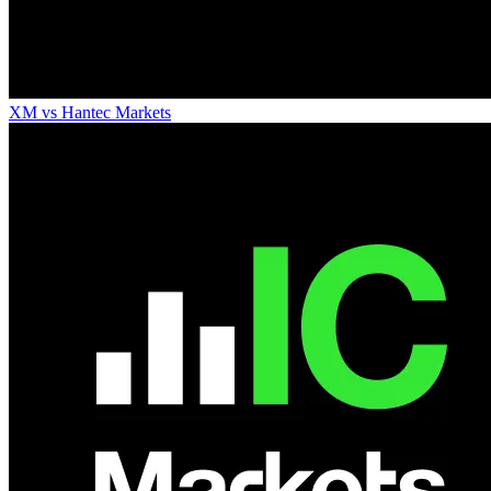
XM
vs
Hantec Markets