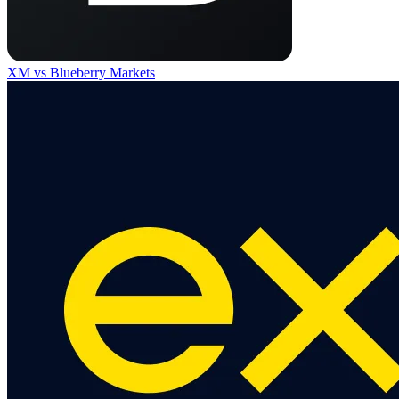
XM
vs
Blueberry Markets