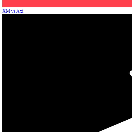
XM
vs
Axi