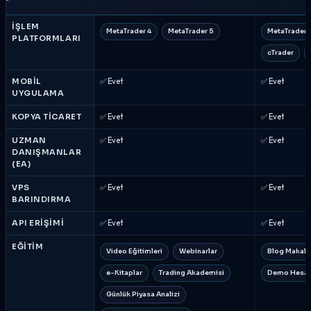
İŞLEM
MetaTrader 4
MetaTrader 5
MetaTrader 
PLATFORMLARI
cTrader
MOBIL
✅ Evet
✅ Evet
UYGULAMA
KOPYA TICARET
✅ Evet
✅ Evet
UZMAN
✅ Evet
✅ Evet
DANIŞMANLAR
(EA)
VPS
✅ Evet
✅ Evet
BARINDIRMA
API ERIŞIMI
✅ Evet
✅ Evet
EĞITIM
Video Eğitimleri
Webinarlar
Blog Makalel
e-Kitaplar
Trading Akademisi
Demo Hesa
Günlük Piyasa Analizi