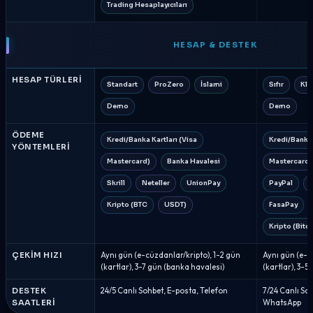
Trading Hesaplayıcıları
HESAP & DESTEK
HESAP TÜRLERI
Standart
ProZero
İslami
Sıfır
Kla
Demo
Demo
ÖDEME
Kredi/Banka Kartları (Visa
Kredi/Banka 
YÖNTEMLERI
Mastercard)
Banka Havalesi
Mastercard)
Skrill
Neteller
UnionPay
PayPal
S
Kripto (BTC
USDT)
FasaPay
Kripto (Bitc
ÇEKIM HIZI
Aynı gün (e-cüzdanlar/kripto), 1-2 gün
Aynı gün (e-c
(kartlar), 3-7 gün (banka havalesi)
(kartlar), 3-5
DESTEK
24/5 Canlı Sohbet, E-posta, Telefon
7/24 Canlı Soh
SAATLERI
WhatsApp