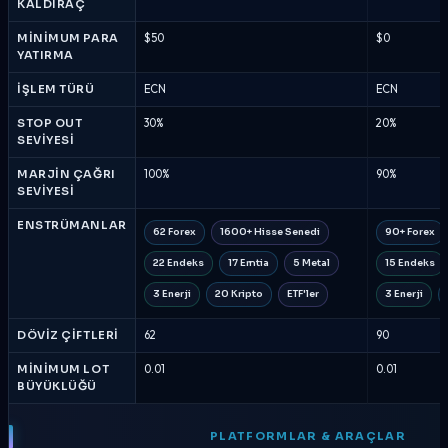
KALDIRAÇ
MINIMUM PARA
$50
$0
YATIRMA
İŞLEM TÜRÜ
ECN
ECN
STOP OUT
30%
20%
SEVIYESI
MARJIN ÇAĞRI
100%
90%
SEVIYESI
ENSTRÜMANLAR
62 Forex
1600+ Hisse Senedi
90+ Forex
22 Endeks
17 Emtia
5 Metal
15 Endeks
3 Enerji
20 Kripto
ETF'ler
3 Enerji
DÖVIZ ÇIFTLERI
62
90
MINIMUM LOT
0.01
0.01
BÜYÜKLÜĞÜ
PLATFORMLAR & ARAÇLAR