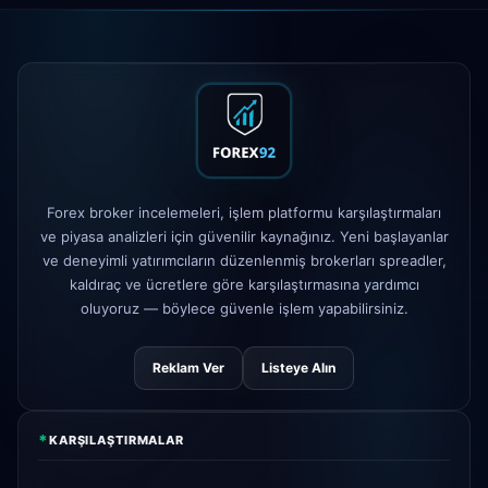
azaltıldı → 0.1 pip
Exness
başlatıldı
5h
XM
kaldıraç politikası değişti
1d
FP Markets
— yeni sıfır komisyonlu
1d
hesaplar
Forex broker incelemeleri, işlem platformu karşılaştırmaları
AvaTrade
düzenleyici lisans
3d
ve piyasa analizleri için güvenilir kaynağınız. Yeni başlayanlar
kaybedildi
ve deneyimli yatırımcıların düzenlenmiş brokerları spreadler,
Tickmill
para çekme hızı artık 24
kaldıraç ve ücretlere göre karşılaştırmasına yardımcı
4d
saat
oluyoruz — böylece güvenle işlem yapabilirsiniz.
Reklam Ver
Listeye Alın
*
KARŞILAŞTIRMALAR