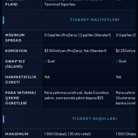
PLANI
Tazminat Sigortası
TICARET MALIYETLERI
MINIMUM
0.0 pip'ten (ProZero), 1.2 pip'ten (Standart)
0.0 pip'ten (Sıf
SPREAD
KOMISYON
$3.50/lot/yan (ProZero), Yok (Standart)
$2.25/lot/yan (
SWAP'SIZ
✅ Evet
✅ Evet
(İSLAMI)
HAREKETSIZLIK
Yok
Yok
ÜCRETI
PARA YATIRMA/
Para yatırma ücreti yok. Ayda 5 ücretsiz
Para yatırma 
ÇEKME
çekim, sonrasında çekim başına $25
Uluslararası
ÜCRETLERI
banka ücreti o
TICARET KOŞULLARI
MAKSIMUM
1:500 (Global), 1:30 (AU retail)
1:500 (Global),