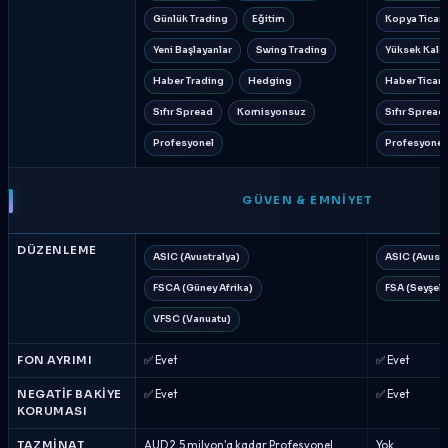
Günlük Trading
Eğitim
Kopya Ticare
Yeni Başlayanlar
Swing Trading
Yüksek Kald
Haber Trading
Hedging
Haber Ticare
Sıfır Spread
Komisyonsuz
Sıfır Spread
Profesyonel
Profesyonel
GÜVEN & EMNIYET
DÜZENLEME
ASIC (Avustralya)
ASIC (Avustr
FSCA (Güney Afrika)
FSA (Seyşell
VFSC (Vanuatu)
FON AYRIMI
✅ Evet
✅ Evet
NEGATIF BAKIYE
✅ Evet
✅ Evet
KORUMASI
TAZMINAT
AUD 2.5 milyon'a kadar Profesyonel
Yok