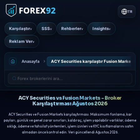
TR
Karşılaştır
SSS
Rehberler
Insights
v
v
v
v
Reklam Ver
v
Anasayfa
ACY Securities karşılaştır Fusion Markets
ACY Securities vs Fusion Markets - Broker
Karşılaştırması Ağustos 2026
ACY Securities ve Fusion Markets karşılaştırması. Maksimum fonlama, kar
payları, günlük ve genel zarar sınırları, kaldıraç, işlem yapılabilir varlıklar, ödeme
sıklığı, ödeme ve tahsilat yöntemleri, işlem izinleri ve KYC kısıtlamalarını satın
almadan önce kontrol edin. Veri güncellendi Ağustos 2026.