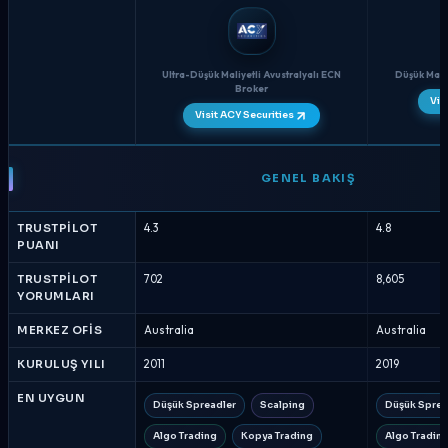
Ultra-Düşük Maliyetli Avustralyalı ECN
Düşük Maliy
Broker
Vis
Visit ACY Securities
ACY
Securities
GENEL BAKIŞ
vs
Fusion
TRUSTPILOT
4.3
4.8
Markets
PUANI
-
Broker
TRUSTPILOT
702
8,605
YORUMLARI
Karşılaştırması
Ağustos
MERKEZ OFIS
Australia
Australia
2026
KURULUŞ YILI
2011
2019
EN UYGUN
Düşük Spreadler
Scalping
Düşük Sprea
Algo Trading
Kopya Trading
Algo Tradin