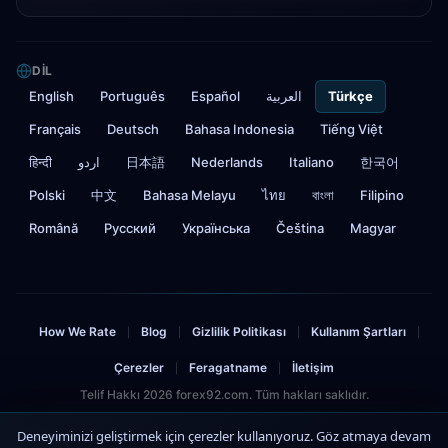
DIL
English
Português
Español
العربية
Türkçe
Français
Deutsch
Bahasa Indonesia
Tiếng Việt
हिन्दी
اردو
日本語
Nederlands
Italiano
한국어
Polski
中文
Bahasa Melayu
ไทย
বাংলা
Filipino
Română
Русский
Українська
Čeština
Magyar
How We Rate
Blog
Gizlilik Politikası
Kullanım Şartları
|
|
|
|
Çerezler
Feragatname
İletişim
|
|
Telif Hakkı 2026 forex92.com. Tüm hakları saklıdır.
Risk Uyarısı: Forex ve CFD işlemleri önemli riskler içerir ve yatırdığınız sermayenin
Deneyiminizi geliştirmek için çerezler kullanıyoruz. Göz atmaya devam
kaybına yol açabilir. Kaybetmeyi göze alabileceğinizden fazlasını yatırmamalısınız.