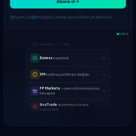
Abone ol
Spam yok
İstediğiniz zaman abonelikten çıkabilirsiniz
IC Markets
EUR/USD spreadi
CANLI
2h
azaltıldı → 0.1 pip
Exness
başlatıldı
5h
XM
kaldıraç politikası değişti
1d
FP Markets
— yeni sıfır komisyonlu
1d
hesaplar
AvaTrade
düzenleyici lisans
3d
kaybedildi
Tickmill
para çekme hızı artık 24
4d
saat
IC Markets
EUR/USD spreadi
2h