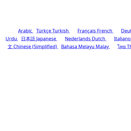
Arabic
Türkçe
Turkish
Français
French
Deu
Urdu
日本語
Japanese
Nederlands
Dutch
Italiano
文
Chinese (Simplified)
Bahasa Melayu
Malay
ไทย
T