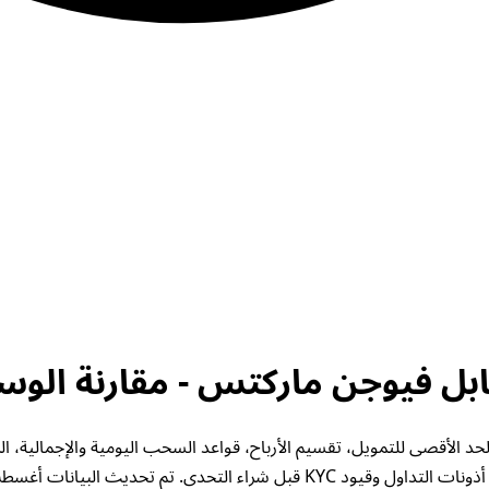
فيوجن ماركتس. تحقق من الحد الأقصى للتمويل، تقسيم الأرباح، قواعد السحب اليومية والإ
يود KYC قبل شراء التحدي. تم تحديث البيانات أغسطس 2026.