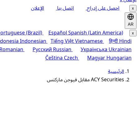
احصل على إدراج
اتصل بنا
الإعلان
x
AR
ortuguese (Brazil)
Español
Spanish (Latin America)
x
ndonesia
Indonesian
Tiếng Việt
Vietnamese
हिन्दी
Hindi
Romanian
Русский
Russian
Українська
Ukrainian
Čeština
Czech
Magyar
Hungarian
الرئيسية
ACY Securities مقابل فيوجن ماركتس