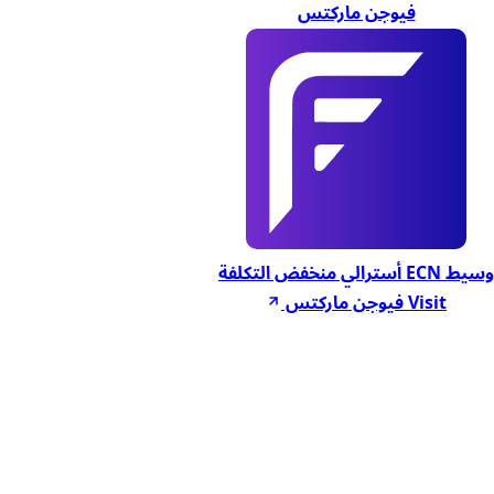
فيوجن ماركتس
وسيط ECN أسترالي منخفض التكلفة
Visit فيوجن ماركتس