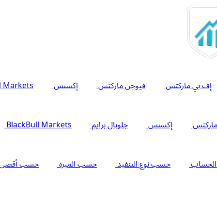
إف بي ماركتس
فيوجن ماركتس
إكسنس
l Markets
اركتس
إكسنس
جلوبال برايم
BlackBull Markets
الحساب
حسب نوع التنفيذ
حسب الميزة
حسب أقصى را