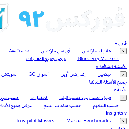
قارن
v
هانتيك ماركتس
آي سي ماركتس
AvaTrade
x
Blueberry Markets
عرض جميع المقارنات
الأسئلة الشائعة
v
تيكميل
إف إكس أوبن
أسواق GO
سويتش م
x
جميع الأسئلة الشائعة
الأدلة
v
قبول المتداولين حسب البلد
الأفضل لـ
حسب نوع 
x
حسب التنظيم
حسب ساعات الدعم
عرض جميع الأدلة
Insights
v
Trustpilot Movers
Market Benchmarks
x
الإعلان
v