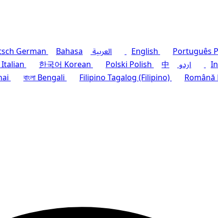
P
Português
English
العربية
Bahasa
German
tsch
I
اردو
中
Polish
Polski
Korean
한국어
Italian
hai
বাংলা
Bengali
Filipino
Tagalog (Filipino)
Română