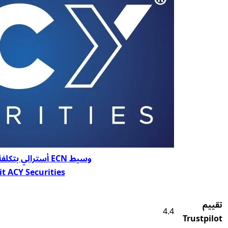
وسيط ECN أسترالي بتكلفة منخفضة جداً
it ACY Securities
ACY
Securities
تقييم
4.4
مقابل
Trustpilot