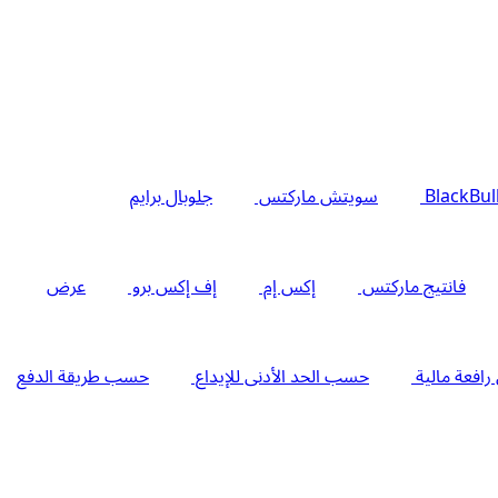
BlackBul
سويتش ماركتس
جلوبال برايم
فانتيج ماركتس
إكس إم
إف إكس برو
عرض
فعة مالية
حسب الحد الأدنى للإيداع
حسب طريقة الدفع