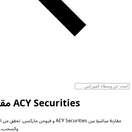
ACY Securities مقابل فيوجن ماركتس - مقارنة الوسطاء أغسطس 2026
مقارنة مباشرة بين ACY Securities و 
والسحب، أذونات التداول وق