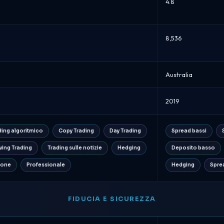
4.8
8,536
Australia
2019
ding algoritmico
Copy Trading
Day Trading
Spread bassi
ing Trading
Trading sulle notizie
Hedging
Deposito basso
ione
Professionale
Hedging
Spre
FIDUCIA E SICUREZZA