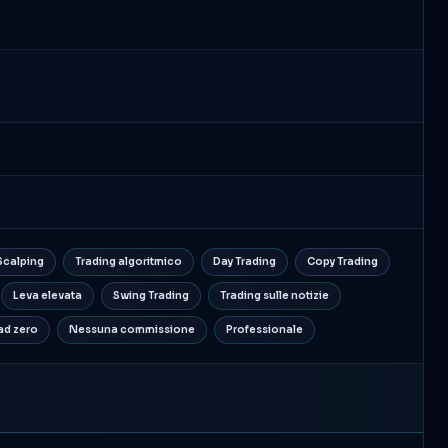
Scalping
Trading algoritmico
Day Trading
Copy Trading
Leva elevata
Swing Trading
Trading sulle notizie
ad zero
Nessuna commissione
Professionale