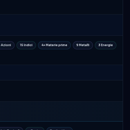
+ Azioni
15 Indici
4+ Materie prime
9 Metalli
3 Energie