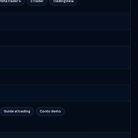
MetaTrader 5
cTrader
TradingView
Guide al trading
Conto demo