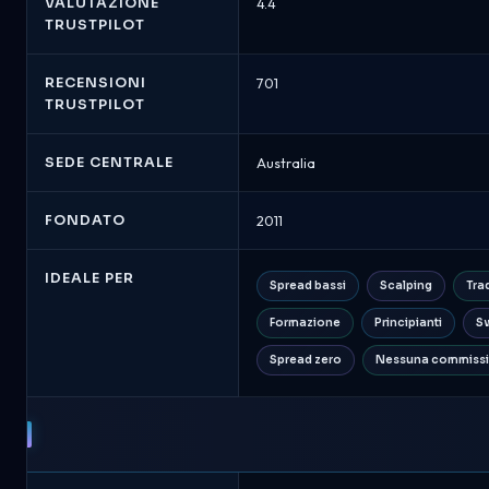
Markets
VALUTAZIONE
4.4
-
TRUSTPILOT
Confronto
Broker
RECENSIONI
701
Agosto
TRUSTPILOT
2026
SEDE CENTRALE
Australia
FONDATO
2011
IDEALE PER
Spread bassi
Scalping
Tra
Formazione
Principianti
Sw
Spread zero
Nessuna commiss