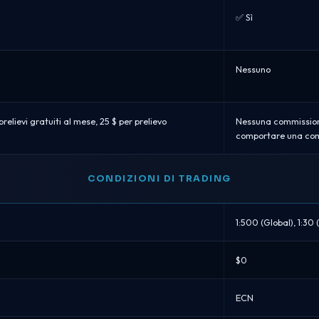
✅ Sì
Nessuno
elievi gratuiti al mese, 25 $ per prelievo
Nessuna commissione 
comportare una com
CONDIZIONI DI TRADING
1:500 (Global), 1:30 
$0
ECN