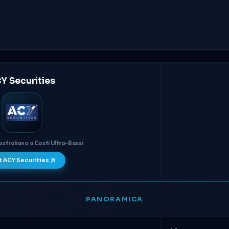
Y Securities
straliano a Costi Ultra-Bassi
t ACY Securities
PANORAMICA