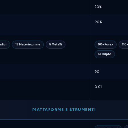
20%
90%
ndici
17 Materie prime
5 Metalli
90+ Forex
110
13 Cripto
90
0.01
PIATTAFORME E STRUMENTI