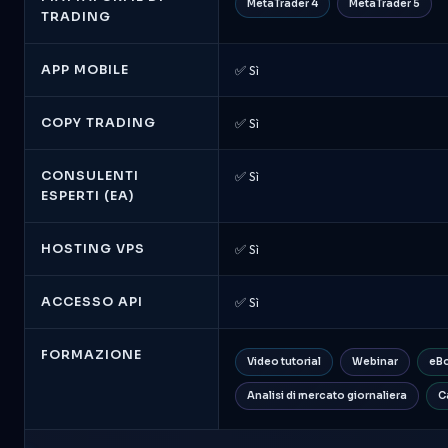
MetaTrader 4
MetaTrader 5
TRADING
APP MOBILE
✅ Sì
COPY TRADING
✅ Sì
CONSULENTI
✅ Sì
ESPERTI (EA)
HOSTING VPS
✅ Sì
ACCESSO API
✅ Sì
FORMAZIONE
Video tutorial
Webinar
eB
Analisi di mercato giornaliera
C