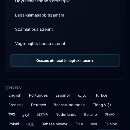
Ügyfeleket fogadó országok
Legalkalmasabb számára
Számlatípus szerint
Végrehajtás típusa szerint
Összes útmutató megtekintése
NYELV
English
Português
Español
العربية
Türkçe
Français
Deutsch
Bahasa Indonesia
Tiếng Việt
हिन्दी
اردو
日本語
Nederlands
Italiano
한국어
Polski
中文
Bahasa Melayu
ไทย
বাংলা
Filipino