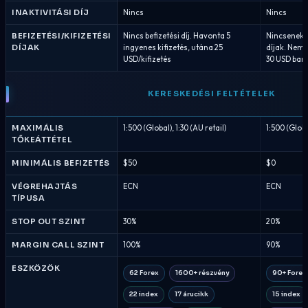
INAKTIVITÁSI DÍJ
Nincs
Nincs
BEFIZETÉSI/KIFIZETÉSI
Nincs befizetési díj. Havonta 5
Nincsenek b
DÍJAK
ingyenes kifizetés, utána 25
díjak. Nemz
USD/kifizetés
30 USD bank
KERESKEDÉSI FELTÉTELEK
MAXIMÁLIS
1:500 (Global), 1:30 (AU retail)
1:500 (Global
TŐKEÁTTÉTEL
MINIMÁLIS BEFIZETÉS
$50
$0
VÉGREHAJTÁS
ECN
ECN
TÍPUSA
STOP OUT SZINT
30%
20%
MARGIN CALL SZINT
100%
90%
ESZKÖZÖK
62 Forex
1600+ részvény
90+ Forex
22 index
17 árucikk
15 index