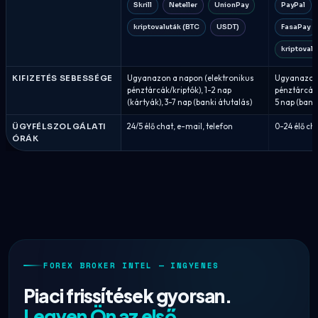
Skrill
Neteller
UnionPay
PayPal
kriptovaluták (BTC
USDT)
FasaPay
kriptovalu
KIFIZETÉS SEBESSÉGE
Ugyanazon a napon (elektronikus
Ugyanazon 
pénztárcák/kriptók), 1-2 nap
pénztárcák/
(kártyák), 3-7 nap (banki átutalás)
5 nap (bank
ÜGYFÉLSZOLGÁLATI
24/5 élő chat, e-mail, telefon
0-24 élő ch
ÓRÁK
FOREX BROKER INTEL — INGYENES
Piaci frissítések gyorsan.
Legyen Ön az első.