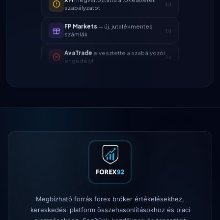
FP Markets
— új, jutalékmentes
1d
számlák
AvaTrade
elvesztette a szabályozói
3d
engedélyt
Tickmill
kifizetés sebessége most
4d
24 óra
IC Markets
csökkentett EUR/USD
2h
spread → 0,1 pip
Exness
elindult
5h
XM
megváltoztatta a tőkeáttételi
1d
szabályzatot
FP Markets
— új, jutalékmentes
1d
számlák
Megbízható forrás forex bróker értékelésekhez,
AvaTrade
elvesztette a szabályozói
3d
kereskedési platform összehasonlításokhoz és piaci
engedélyt