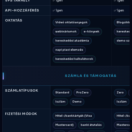
VPS TÁRHELY
✅ Igen
✅ Igen
API-HOZZÁFÉRÉS
✅ Igen
✅ Igen
OKTATÁS
Videó oktatóanyagok
Blogcikke
webináriumok
e-könyvek
kereskedé
kereskedési akadémia
demo szá
napi piaci elemzés
kereskedési kalkulátorok
SZÁMLA ÉS TÁMOGATÁS
SZÁMLATÍPUSOK
Standard
ProZero
Zero
Iszlám
Demo
Iszlám
FIZETÉSI MÓDOK
Hitel-/bankkártyák (Visa
Hitel-/ban
Mastercard)
banki átutalás
Mastercar