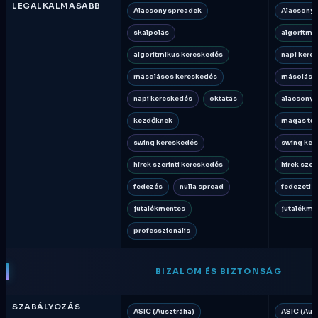
LEGALKALMASABB
Alacsony spreadek
Alacsony 
skalpolás
algoritmi
algoritmikus kereskedés
napi kere
másolásos kereskedés
másoláso
napi kereskedés
oktatás
alacsony 
kezdőknek
magas tők
swing kereskedés
swing ker
hírek szerinti kereskedés
hírek szer
fedezés
nulla spread
fedezeti ü
jutalékmentes
jutalékme
professzionális
BIZALOM ÉS BIZTONSÁG
SZABÁLYOZÁS
ASIC (Ausztrália)
ASIC (Ausz