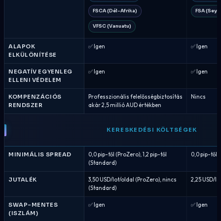
FSCA (Dél-Afrika)
FSA (Seyc
VFSC (Vanuatu)
ALAPOK
✅ Igen
✅ Igen
ELKÜLÖNÍTÉSE
NEGATÍV EGYENLEG
✅ Igen
✅ Igen
ELLENI VÉDELEM
KOMPENZÁCIÓS
Professzionális felelősségbiztosítás
Nincs
RENDSZER
akár 2,5 millió AUD értékben
KERESKEDÉSI KÖLTSÉGEK
MINIMÁLIS SPREAD
0,0 pip-től (ProZero), 1,2 pip-től
0,0 pip-től (
(Standard)
JUTALÉK
3,50 USD/lot/oldal (ProZero), nincs
2,25 USD/lot
(Standard)
SWAP-MENTES
✅ Igen
✅ Igen
(ISZLÁM)