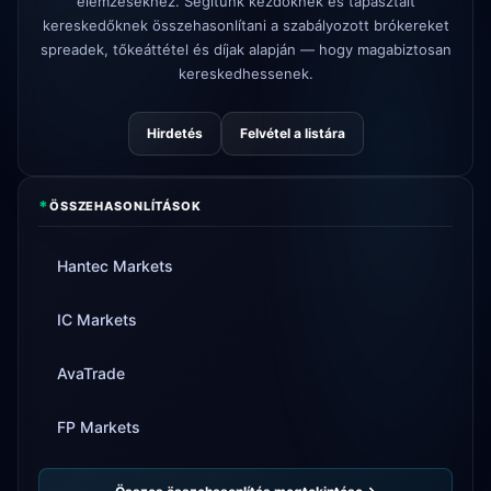
elemzésekhez. Segítünk kezdőknek és tapasztalt
Tickmill
kifizetés sebessége most
kereskedőknek összehasonlítani a szabályozott brókereket
4d
24 óra
spreadek, tőkeáttétel és díjak alapján — hogy magabiztosan
kereskedhessenek.
Hirdetés
Felvétel a listára
*
ÖSSZEHASONLÍTÁSOK
Hantec Markets
IC Markets
AvaTrade
FP Markets