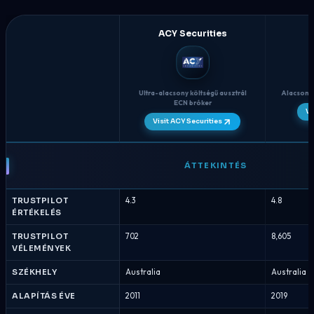
ACY Securities
Ultra-alacsony költségű ausztrál
Alacsony 
ECN bróker
Vi
Visit ACY Securities
ACY
Securities
ÁTTEKINTÉS
vs
Fusion
TRUSTPILOT
4.3
4.8
Markets
ÉRTÉKELÉS
-
Bróker
TRUSTPILOT
702
8,605
VÉLEMÉNYEK
összehasonlítás
Augusztus
SZÉKHELY
Australia
Australia
2026
ALAPÍTÁS ÉVE
2011
2019