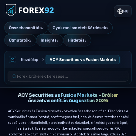
HU
Összehasonlítás
Gyakran Ismételt Kérdések
v
v
Útmutatók
Insights
Hirdetés
v
v
v
Kezdőlap
ACY Securities vs Fusion Markets
ACY Securities vs Fusion Markets - Bróker
összehasonlítás Augusztus 2026
ACY Securities és Fusion Markets közvetlen összehasonlítása. Ellenőrizze a
maximális finanszírozást, profitmegosztást, napi és összesített visszaesési
szabályokat, tőkeáttételt, kereskedhető eszközöket, kifizetési gyakoriságot,
fizetési és kifizetési módokat, kereskedési jogosultságokat és KYC
korlátozásokat, mielőtt kihívást vásárol. Adatok frissítve Augusztus 2026.