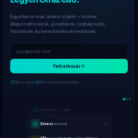
Egyetlen e-mail, amikor számít — bróker
állapotváltozások, új indítások, szabályozási
frissítések és kereskedési értesítések.
Feliratkozás
Nincs spam
Bármikor leiratkozhat
IC Markets
csökkentett EUR/USD
ÉLŐ
2h
spread → 0,1 pip
Exness
elindult
5h
XM
megváltoztatta a tőkeáttételi
1d
szabályzatot