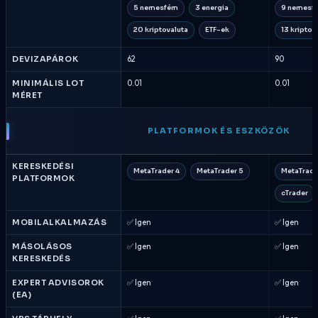
5 nemesfém
3 energia
9 nemesf
20 kriptovaluta
ETF-ek
13 kriptov
DEVIZAPÁROK
62
90
MINIMÁLIS LOT
0.01
0.01
MÉRET
PLATFORMOK ÉS ESZKÖZÖK
KERESKEDÉSI
MetaTrader 4
MetaTrader 5
MetaTrade
PLATFORMOK
cTrader
MOBILALKALMAZÁS
✅ Igen
✅ Igen
MÁSOLÁSOS
✅ Igen
✅ Igen
KERESKEDÉS
EXPERT ADVISOROK
✅ Igen
✅ Igen
(EA)