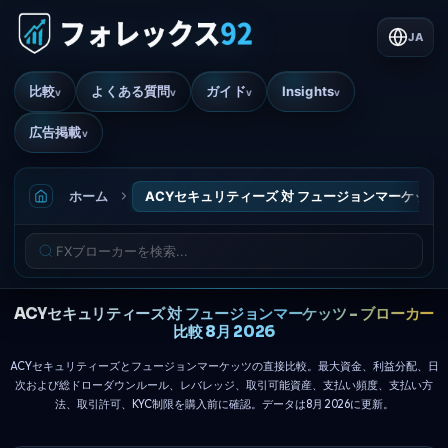
JA
比較
よくある質問
ガイド
Insights
v
v
v
v
広告掲載
v
ホーム
ACYセキュリティーズ 対 フュージョンマーケッツ
ACYセキュリティーズ 対 フュージョンマーケッツ - ブローカー
比較 8月 2026
ACYセキュリティーズとフュージョンマーケッツの直接比較。最大資金、利益分配、日
次および総ドローダウンルール、レバレッジ、取引可能資産、支払い頻度、支払い方
法、取引許可、KYC制限を購入前に確認。データは8月 2026に更新。