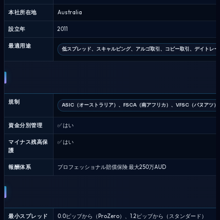
ズ
本社所在地
Australia
対
フ
設立年
2011
ュ
最適用途
ー
低スプレッド、スキャルピング、アルゴ取引、コピー取引、デイトレー
ジ
ョ
ン
マ
ー
規制
ASIC（オーストラリア）、FSCA（南アフリカ）、VFSC（バヌアツ）
ケ
ッ
資金分別管理
✅ はい
ツ
-
マイナス残高保
✅ はい
護
ブ
ロ
報酬体系
プロフェッショナル賠償保険 最大250万AUD
ー
カ
ー
比
較
最小スプレッド
0.0ピップから（ProZero）、1.2ピップから（スタンダード）