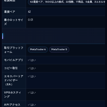
取扱商品
62通貨ペア、1600以上の株式、22指数、17商品、5金属、3エネルギー
通貨ペア
62
最小ロットサイ
0.01
ズ
取引プラットフ
MetaTrader 4
MetaTrader 5
ォーム
モバイルアプリ
✅ はい
コピー取引
✅ はい
エキスパートア
✅ はい
ドバイザー
（EA）
VPSホスティ
✅ はい
ング
APIアクセス
✅ はい