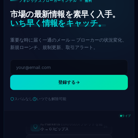
フォレックスブローカーインテル — 無料
市場の最新情報を素早く入手。
いち早く情報をキャッチ。
重要な時に届く一通のメール — ブローカーの状況変化、
新規ローンチ、規制更新、取引アラート。
登録する
スパムなし
いつでも解除可能
ライブ
IC Markets
EUR/USDスプレッドを縮
2h
小 → 0.1ピップス
Exness
開始
5h