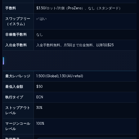
8
手数料
$3.50/ロット/片側（ProZero）、なし（スタンダード）
月
2026
スワップフリー
✅ はい
（イスラム）
非稼働手数料
なし
入出金手数料
入金手数料無料。月5回まで出金無料、以降1回$25
最大レバレッジ
1:500 (Global), 1:30 (AU retail)
最低入金額
$50
執行タイプ
ECN
ストップアウト
30%
レベル
マージンコール
100%
レベル