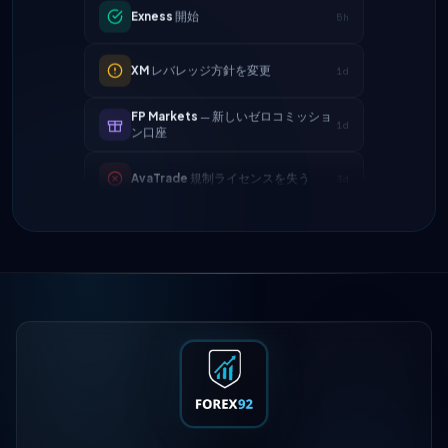
XM
レバレッジ方針を変更
1d
FP Markets
— 新しいゼロコミッショ
1d
ン口座
AvaTrade
規制ライセンスを失う
3d
Tickmill
出金速度が24時間に改善
4d
IC Markets
EUR/USDスプレッドを縮
2h
小 → 0.1ピップス
Exness
開始
5h
XM
レバレッジ方針を変更
1d
FP Markets
— 新しいゼロコミッショ
1d
ン口座