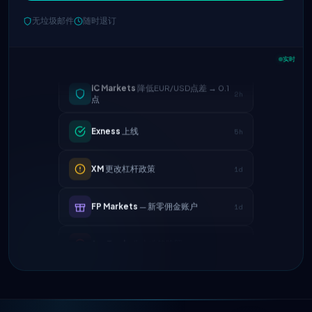
无垃圾邮件
随时退订
实时
IC Markets
降低EUR/USD点差 → 0.1
2h
点
Exness
上线
5h
XM
更改杠杆政策
1d
FP Markets
— 新零佣金账户
1d
AvaTrade
失去监管牌照
3d
Tickmill
提现速度现为24小时
4d
IC Markets
降低EUR/USD点差 → 0.1
2h
点