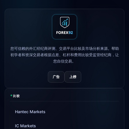
Exness
上线
5h
XM
更改杠杆政策
1d
FP Markets
— 新零佣金账户
1d
您可信赖的外汇经纪商评测、交易平台比较及市场分析来源。帮助
初学者和资深交易者根据点差、杠杆和费用比较受监管经纪商，让
AvaTrade
失去监管牌照
3d
您自信交易。
Tickmill
提现速度现为24小时
4d
广告
上榜
*
比较
Hantec Markets
IC Markets