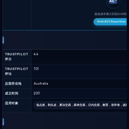
超低成本澳大利亚ECN经
Visit ACY Securities
ACY
Securities
对
比
TRUSTPILOT
4.4
Fusion
评分
Markets
-
TRUSTPILOT
701
评论
经
纪
总部所在地
Australia
商
比
成立时间
2011
较
适用对象
八
低点差，剥头皮，算法交易，跟单交易，日内交易，教育，初学者，波段
月
2026