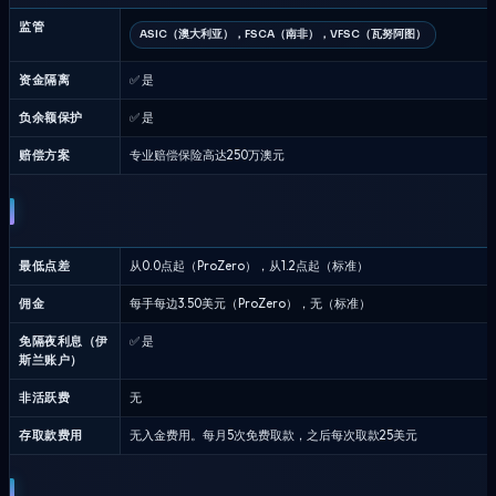
监管
ASIC（澳大利亚），FSCA（南非），VFSC（瓦努阿图）
资金隔离
✅ 是
负余额保护
✅ 是
赔偿方案
专业赔偿保险高达250万澳元
最低点差
从0.0点起（ProZero），从1.2点起（标准）
佣金
每手每边3.50美元（ProZero），无（标准）
免隔夜利息（伊
✅ 是
斯兰账户）
非活跃费
无
存取款费用
无入金费用。每月5次免费取款，之后每次取款25美元