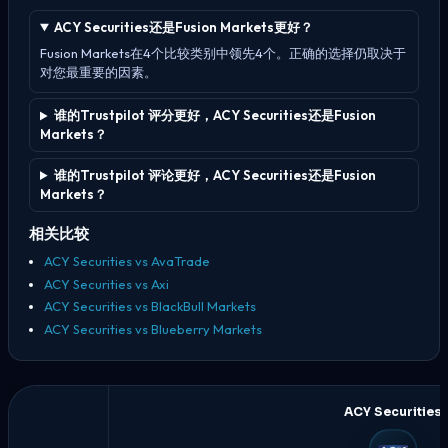
ACY Securities还是Fusion Markets更好？
Fusion Markets在4个比较类别中领先4个。正确的选择仍取决于
对您最重要的因素。
谁的Trustpilot 评分更好，ACY Securities还是Fusion
Markets？
谁的Trustpilot 评论更好，ACY Securities还是Fusion
Markets？
相关比较
ACY Securities vs AvaTrade
ACY Securities vs Axi
ACY Securities vs BlackBull Markets
ACY Securities vs Blueberry Markets
ACY Securities