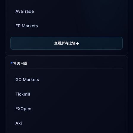
AvaTrade
FP Markets
查看所有比较
*
常见问题
GO Markets
Tickmill
FXOpen
Axi