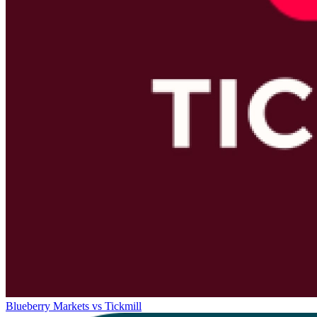
Blueberry Markets
vs
Tickmill