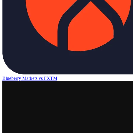
Blueberry Markets
vs
FXTM