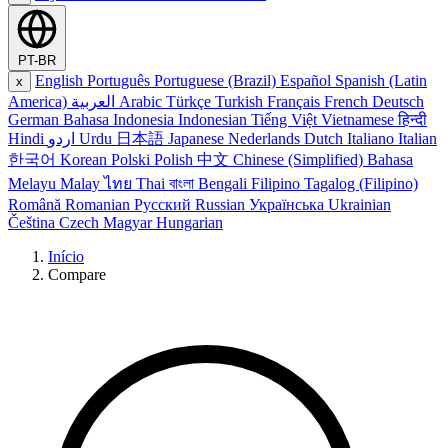
PT-BR
English
Português
Portuguese (Brazil)
Español
Spanish (Latin
x
America)
العربية
Arabic
Türkçe
Turkish
Français
French
Deutsch
German
Bahasa Indonesia
Indonesian
Tiếng Việt
Vietnamese
हिन्दी
Hindi
اردو
Urdu
日本語
Japanese
Nederlands
Dutch
Italiano
Italian
한국어
Korean
Polski
Polish
中文
Chinese (Simplified)
Bahasa
Melayu
Malay
ไทย
Thai
বাংলা
Bengali
Filipino
Tagalog (Filipino)
Română
Romanian
Русский
Russian
Українська
Ukrainian
Čeština
Czech
Magyar
Hungarian
Início
Compare