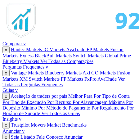
Comparar
v
Hantec Markets
IC Markets
AvaTrade
FP Markets
Fusion
x
Markets
Exness
BlackBull Markets
Switch Markets
Global Prime
Blueberry Markets
Ver Todas as Comparações
Perguntas Frequentes
v
Vantage Markets
Blueberry Markets
Axi
GO Markets
Fusion
x
Markets
XM
Switch Markets
FP Markets
FxPro
AvaTrade
Ver
Todas as Perguntas Frequentes
Guias
v
Aceitação de traders por país
Melhor Para
Por Tipo de Conta
x
Por Tipo de Execução
Por Recurso
Por Alavancagem Máxima
Por
Depósito Mínimo
Por Método de Pagamento
Por Regulamento
Por
Horário de Suporte
Ver Todos os Guias
Insights
v
Trustpilot Movers
Market Benchmarks
x
Anunciar
v
Seja Listado
Fale Conosco
Anunciar
x