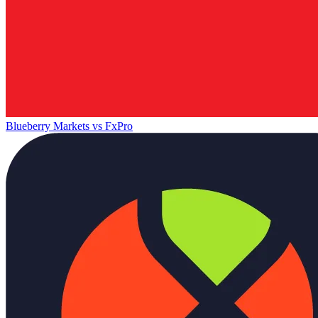
Blueberry Markets
vs
FxPro