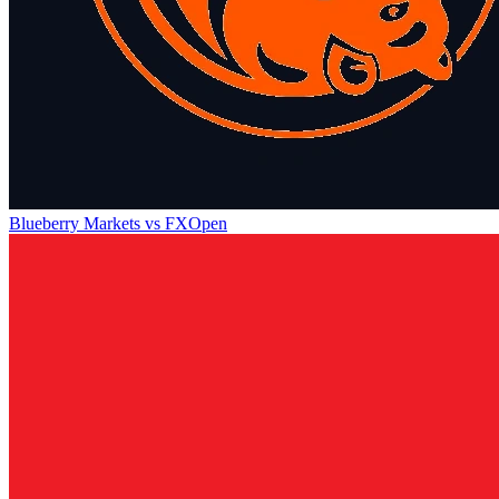
Blueberry Markets
vs
FXOpen