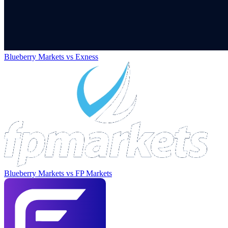
Blueberry Markets
vs
Exness
Blueberry Markets
vs
FP Markets