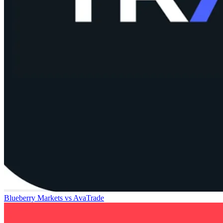
Blueberry Markets
vs
AvaTrade