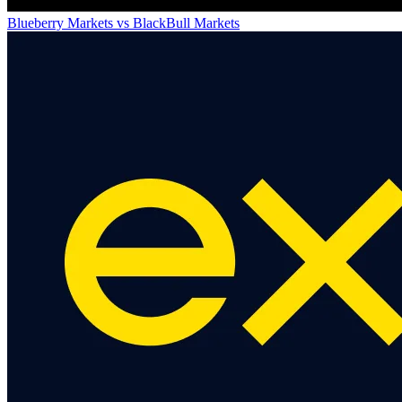
Blueberry Markets
vs
BlackBull Markets