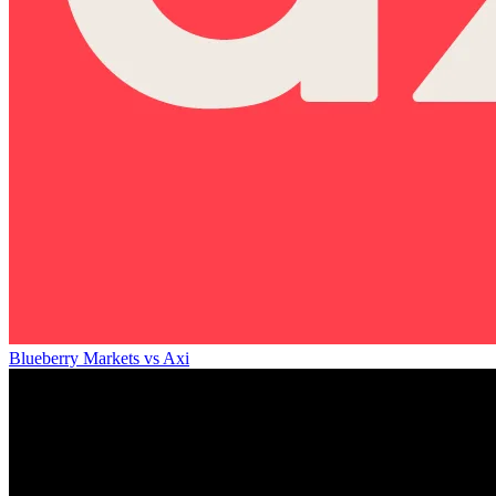
Blueberry Markets
vs
Axi