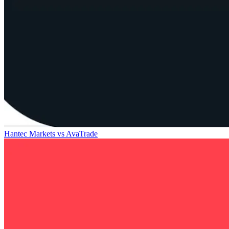
Hantec Markets
vs
AvaTrade