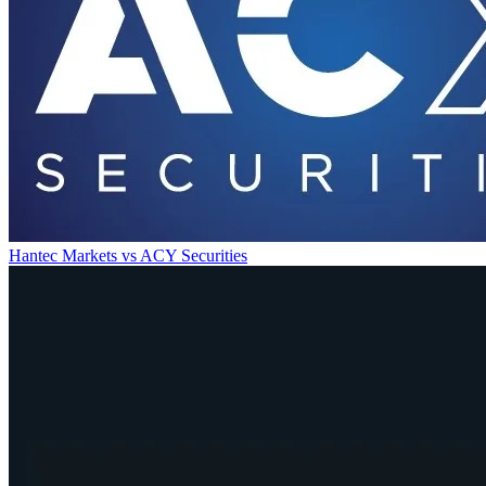
Hantec Markets
vs
ACY Securities