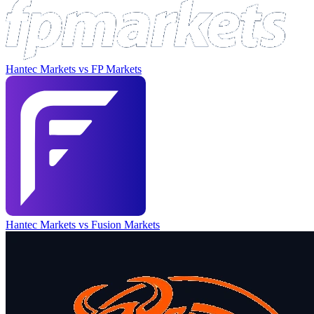
Hantec Markets
vs
FP Markets
Hantec Markets
vs
Fusion Markets