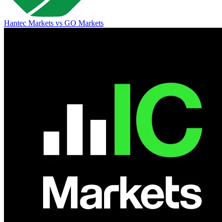
Hantec Markets
vs
GO Markets