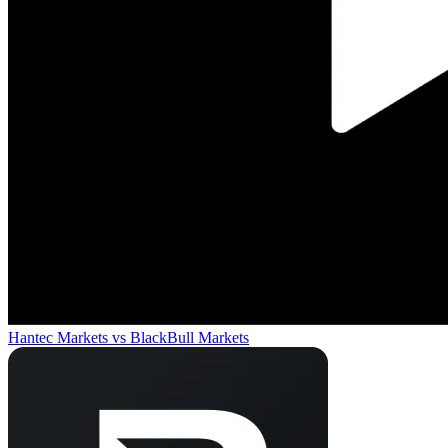
Hantec Markets
vs
BlackBull Markets