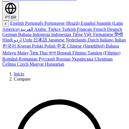
PT-BR
English
Português
Portuguese (Brazil)
Español
Spanish (Latin
x
America)
العربية
Arabic
Türkçe
Turkish
Français
French
Deutsch
German
Bahasa Indonesia
Indonesian
Tiếng Việt
Vietnamese
हिन्दी
Hindi
اردو
Urdu
日本語
Japanese
Nederlands
Dutch
Italiano
Italian
한국어
Korean
Polski
Polish
中文
Chinese (Simplified)
Bahasa
Melayu
Malay
ไทย
Thai
বাংলা
Bengali
Filipino
Tagalog (Filipino)
Română
Romanian
Русский
Russian
Українська
Ukrainian
Čeština
Czech
Magyar
Hungarian
Início
Compare