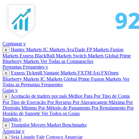
Comparar
v
Hantec Markets
IC Markets
AvaTrade
FP Markets
Fusion
x
Markets
Exness
BlackBull Markets
Switch Markets
Global Prime
Blueberry Markets
Ver Todas as Comparações
Perguntas Frequentes
v
Exness
Tickmill
Vantage Markets
FXTM
Axi
FXOpen
x
Blueberry Markets
IC Markets
Global Prime
Fusion Markets
Ver
Todas as Perguntas Frequentes
Guias
v
Aceitação de traders por país
Melhor Para
Por Tipo de Conta
x
Por Tipo de Execução
Por Recurso
Por Alavancagem Máxima
Por
Depósito Mínimo
Por Método de Pagamento
Por Regulamento
Por
Horário de Suporte
Ver Todos os Guias
Insights
v
Trustpilot Movers
Market Benchmarks
x
Anunciar
v
Seja Listado
Fale Conosco
Anunciar
x