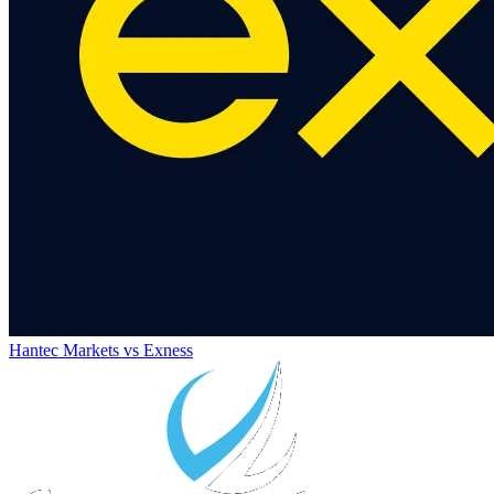
Hantec Markets
vs
Exness