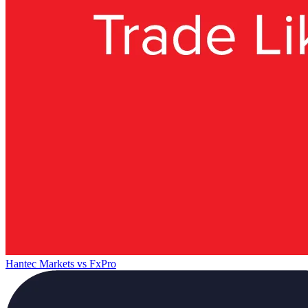
Hantec Markets
vs
FxPro