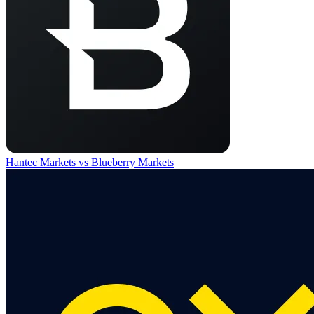
Hantec Markets
vs
Blueberry Markets