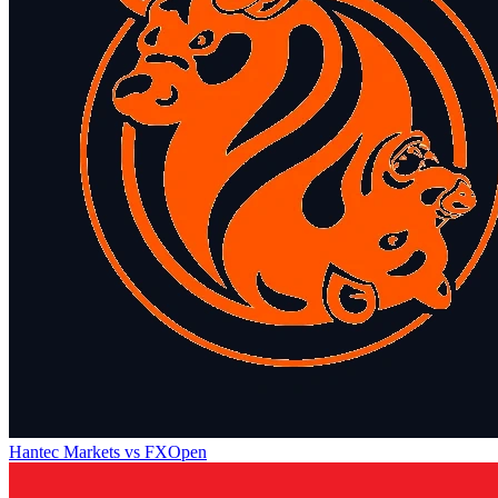
Hantec Markets
vs
FXOpen