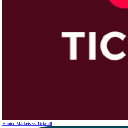
Hantec Markets
vs
Tickmill