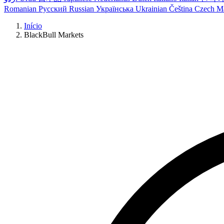
Romanian
Русский
Russian
Українська
Ukrainian
Čeština
Czech
M
Início
BlackBull Markets