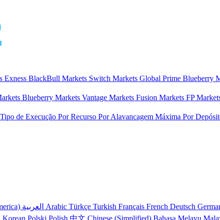
ts
Exness
BlackBull Markets
Switch Markets
Global Prime
Blueberry 
Markets
Blueberry Markets
Vantage Markets
Fusion Markets
FP Market
 Tipo de Execução
Por Recurso
Por Alavancagem Máxima
Por Depósi
merica)
العربية
Arabic
Türkçe
Turkish
Français
French
Deutsch
Germa
어
Korean
Polski
Polish
中文
Chinese (Simplified)
Bahasa Melayu
Mala