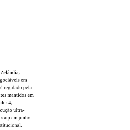
Zelândia,
egociáveis em
 é regulado pela
ntes mantidos em
der 4,
cução ultra-
Group em junho
stitucional.