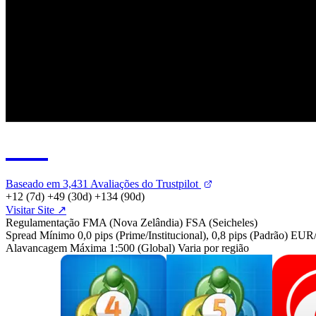
4.7
Baseado em 3,431 Avaliações do Trustpilot
+12
(7d)
+49
(30d)
+134
(90d)
Visitar Site ↗
Regulamentação
FMA (Nova Zelândia)
FSA (Seicheles)
Spread Mínimo
0,0 pips (Prime/Institucional), 0,8 pips (Padrão)
EUR
Alavancagem Máxima
1:500 (Global)
Varia por região
MetaTrader
MetaTrad
4
5