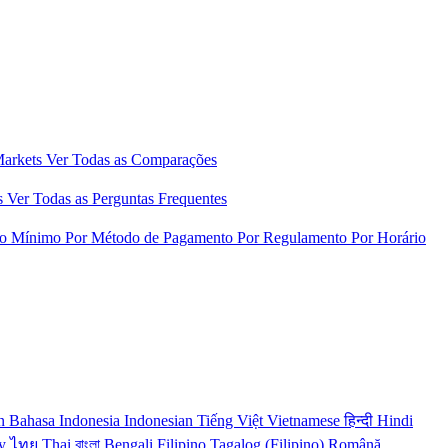
Markets
Ver Todas as Comparações
s
Ver Todas as Perguntas Frequentes
to Mínimo
Por Método de Pagamento
Por Regulamento
Por Horário
n
Bahasa Indonesia
Indonesian
Tiếng Việt
Vietnamese
हिन्दी
Hindi
y
ไทย
Thai
বাংলা
Bengali
Filipino
Tagalog (Filipino)
Română