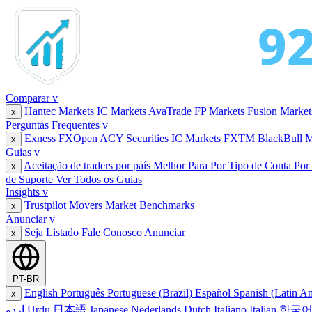
Comparar
v
Hantec Markets
IC Markets
AvaTrade
FP Markets
Fusion Marke
x
Perguntas Frequentes
v
Exness
FXOpen
ACY Securities
IC Markets
FXTM
BlackBull 
x
Guias
v
Aceitação de traders por país
Melhor Para
Por Tipo de Conta
Por
x
de Suporte
Ver Todos os Guias
Insights
v
Trustpilot Movers
Market Benchmarks
x
Anunciar
v
Seja Listado
Fale Conosco
Anunciar
x
PT-BR
English
Português
Portuguese (Brazil)
Español
Spanish (Latin A
x
اردو
Urdu
日本語
Japanese
Nederlands
Dutch
Italiano
Italian
한국