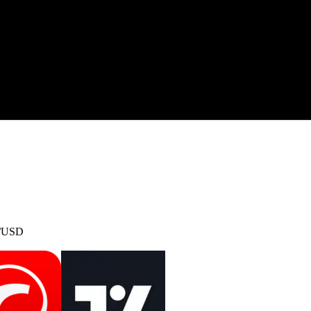
/USD
er
cTrader
TradingView