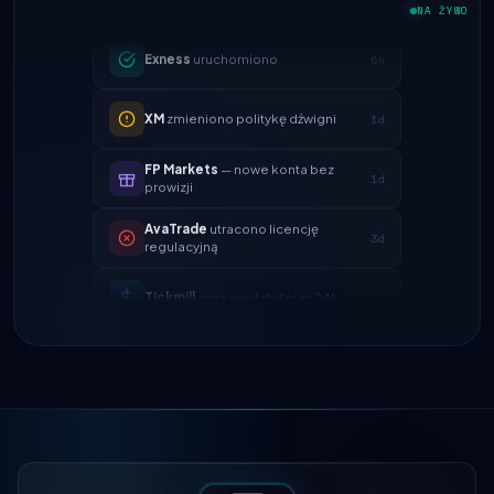
Exness
uruchomiono
5h
NA ŻYWO
XM
zmieniono politykę dźwigni
1d
FP Markets
— nowe konta bez
1d
prowizji
AvaTrade
utracono licencję
3d
regulacyjną
Tickmill
czas wypłaty teraz 24h
4d
IC Markets
zmniejszony spread
2h
EUR/USD → 0,1 pipsa
Exness
uruchomiono
5h
XM
zmieniono politykę dźwigni
1d
FP Markets
— nowe konta bez
1d
prowizji