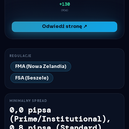
+130
(90d)
Odwiedź stronę ↗
REGULACJE
FMA (Nowa Zelandia)
FSA (Seszele)
MINIMALNY SPREAD
0,0 pipsa
(Prime/Institutional),
0,8 pipsa (Standard)