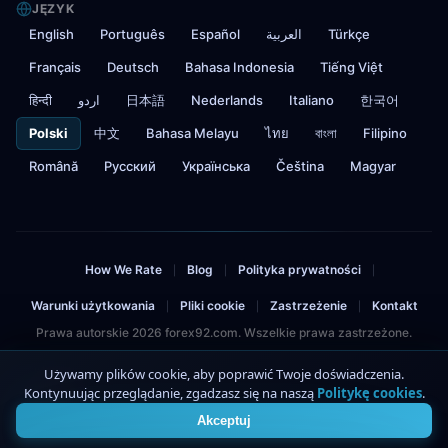
JĘZYK
English
Português
Español
العربية
Türkçe
Français
Deutsch
Bahasa Indonesia
Tiếng Việt
हिन्दी
اردو
日本語
Nederlands
Italiano
한국어
Polski
中文
Bahasa Melayu
ไทย
বাংলা
Filipino
Română
Русский
Українська
Čeština
Magyar
How We Rate
Blog
Polityka prywatności
|
|
|
Warunki użytkowania
Pliki cookie
Zastrzeżenie
Kontakt
|
|
|
Prawa autorskie 2026 forex92.com. Wszelkie prawa zastrzeżone.
Ostrzeżenie o ryzyku: Handel na rynku forex i CFD wiąże się z wysokim ryzykiem i
Używamy plików cookie, aby poprawić Twoje doświadczenia.
może skutkować utratą zainwestowanego kapitału. Nie powinieneś inwestować
Kontynuując przeglądanie, zgadzasz się na naszą
Politykę cookies
.
4
więcej, niż możesz sobie pozwolić stracić. Ta strona zawiera linki afiliacyjne.
Akceptuj