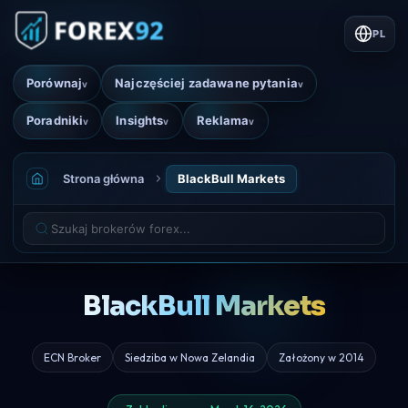
PL
Porównaj
Najczęściej zadawane pytania
v
v
Poradniki
Insights
Reklama
v
v
v
Strona główna
BlackBull Markets
BlackBull Markets
ECN Broker
Siedziba w Nowa Zelandia
Założony w 2014