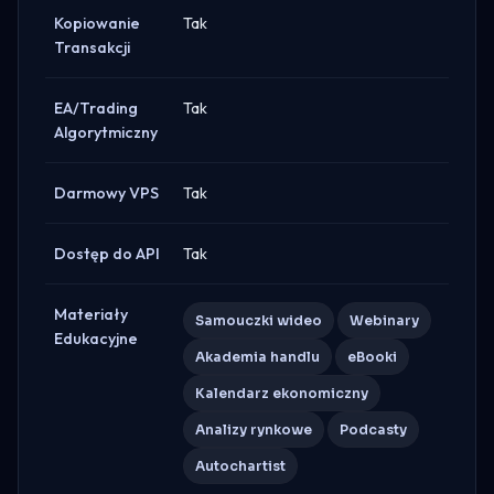
Kopiowanie
Tak
Transakcji
EA/Trading
Tak
Algorytmiczny
Darmowy VPS
Tak
Dostęp do API
Tak
Materiały
Samouczki wideo
Webinary
Edukacyjne
Akademia handlu
eBooki
Kalendarz ekonomiczny
Analizy rynkowe
Podcasty
Autochartist