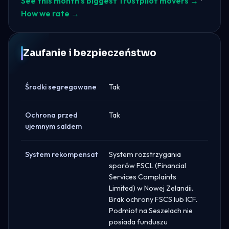
See this month's biggest Trustpilot movers →
·
How we rate →
Zaufanie i bezpieczeństwo
Środki segregowane
Tak
Ochrona przed
Tak
ujemnym saldem
System rekompensat
System rozstrzygania
sporów FSCL (Financial
Services Complaints
Limited) w Nowej Zelandii.
Brak ochrony FSCS lub ICF.
Podmiot na Seszelach nie
posiada funduszu