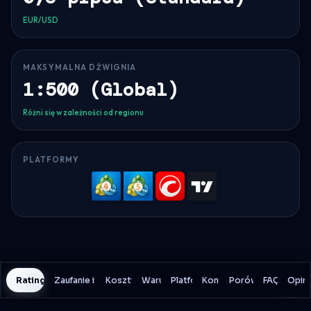
EUR/USD
MAKSYMALNA DŹWIGNIA
1:500 (Global)
Różni się w zależności od regionu
PLATFORMY
MetaTrader
MetaTrader
cTrader
TradingV
4
5
Rating History
Zaufanie i bezpieczeństwo
Koszty handlu
Warunki
Platformy
Konto
Porównanie
FAQ
Opini