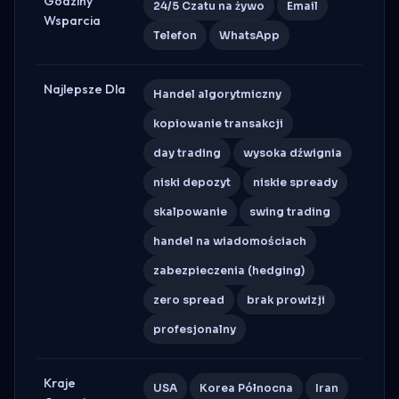
Godziny
24/5 Czatu na żywo
Email
Wsparcia
Telefon
WhatsApp
Najlepsze Dla
Handel algorytmiczny
kopiowanie transakcji
day trading
wysoka dźwignia
niski depozyt
niskie spready
skalpowanie
swing trading
handel na wiadomościach
zabezpieczenia (hedging)
zero spread
brak prowizji
profesjonalny
Kraje
USA
Korea Północna
Iran