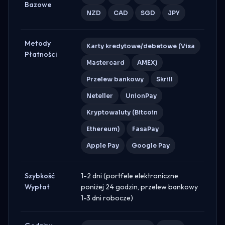
Bazowe
NZD
CAD
SGD
JPY
Metody
Karty kredytowe/debetowe (Visa
Płatności
Mastercard
AMEX)
Przelew bankowy
Skrill
Neteller
UnionPay
Kryptowaluty (Bitcoin
Ethereum)
FasaPay
Apple Pay
Google Pay
Szybkość
1-2 dni (portfele elektroniczne
Wypłat
poniżej 24 godzin, przelew bankowy
1-3 dni robocze)