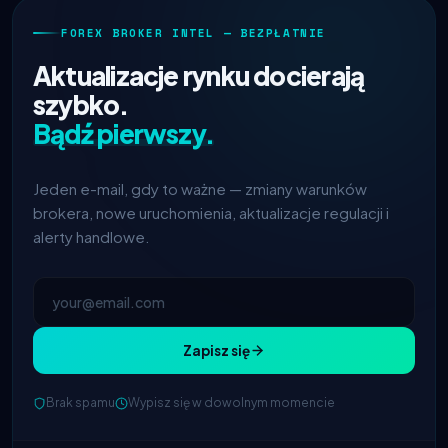
FOREX BROKER INTEL — BEZPŁATNIE
Aktualizacje rynku docierają
szybko.
Bądź pierwszy.
Jeden e-mail, gdy to ważne — zmiany warunków
brokera, nowe uruchomienia, aktualizacje regulacji i
alerty handlowe.
Zapisz się
IC Markets
zmniejszony spread
2h
Brak spamu
Wypisz się w dowolnym momencie
EUR/USD → 0,1 pipsa