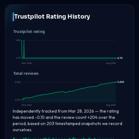
Trustpilot Rating History
Trustpilot rating
4.80
4.70
4.70
Mar 2026
Aug 2026
Total reviews
3,436
3,436
3,232
Mar 2026
Aug 2026
Independently tracked from Mar 28, 2026 — the rating
has moved -0.10 and the review count +204 over the
period, based on 203 timestamped snapshots we record
ourselves.