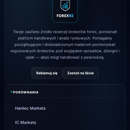
AvaTrade
utracono licencję
3d
regulacyjną
Tickmill
czas wypłaty teraz 24h
4d
Twoje zaufane źródło recenzji brokerów forex, porównań
platform handlowych i analiz rynkowych. Pomagamy
początkującym i doświadczonym traderom porównywać
regulowanych brokerów pod względem spreadów, dźwigni i
opłat — abyś mógł handlować z pewnością.
Reklamuj się
Zostań na liście
*
PORÓWNANIA
Hantec Markets
IC Markets