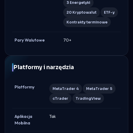
3 Energetyki
20 Kryptowalut
ETF-y
Kontrakty terminowe
Pary Walutowe
70+
Platformy i narzędzia
Platformy
MetaTrader 4
MetaTrader 5
cTrader
TradingView
Aplikacja
Tak
Mobilna