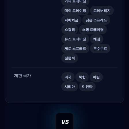
카피 트레이딩
데이 트레이딩
고레버리지
저예치금
낮은 스프레드
스캘핑
스윙 트레이딩
뉴스 트레이딩
헤징
제로 스프레드
무수수료
전문적
제한 국가
미국
북한
이란
시리아
미얀마
VS