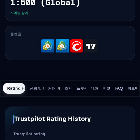
1:500 (Global)
지역별 상이
플랫폼
MetaTrader
MetaTrader
cTrader
TradingV
4
5
Rating History
신뢰 및 안전
거래 비용
조건
플랫폼
계좌
비교
FAQ
피드백
Trustpilot Rating History
Trustpilot rating