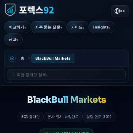
KO
비교하기
자주 묻는 질문
가이드
Insights
v
v
v
v
광고
v
홈
BlackBull Markets
BlackBull Markets
ECN 중개인
본사 위치: 뉴질랜드
설립 연도: 2014