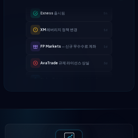
XM
레버리지 정책 변경
1d
FP Markets
— 신규 무수수료 계좌
1d
AvaTrade
규제 라이선스 상실
3d
Tickmill
출금 속도 24시간으로 단축
4d
IC Markets
EUR/USD 스프레드 축소
2h
→ 0.1핍
Exness
출시됨
5h
XM
레버리지 정책 변경
1d
FP Markets
— 신규 무수수료 계좌
1d