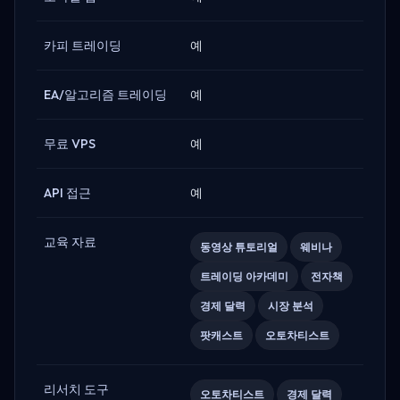
카피 트레이딩
예
EA/알고리즘 트레이딩
예
무료 VPS
예
API 접근
예
교육 자료
동영상 튜토리얼
웨비나
트레이딩 아카데미
전자책
경제 달력
시장 분석
팟캐스트
오토차티스트
리서치 도구
오토차티스트
경제 달력