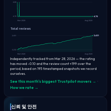
4.80
4.70
4.70
Mar 2026
Aug 2026
Total reviews
3,431
3,431
3,232
Mar 2026
Aug 2026
Independently tracked from Mar 28, 2026 — the rating
has moved -0.10 and the review count +199 over the
period, based on 195 timestamped snapshots we record
ourselves.
See this month's biggest Trustpilot movers →
·
How we rate →
신뢰 및 안전