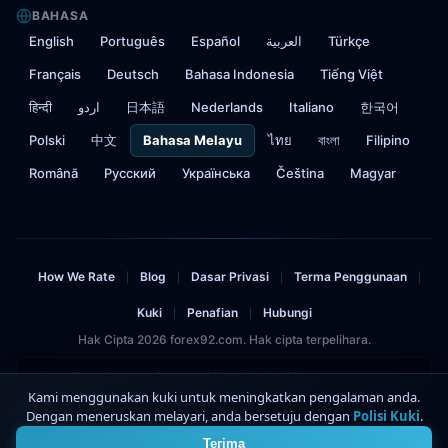
BAHASA
English
Português
Español
العربية
Türkçe
Français
Deutsch
Bahasa Indonesia
Tiếng Việt
हिन्दी
اردو
日本語
Nederlands
Italiano
한국어
Polski
中文
Bahasa Melayu
ไทย
বাংলা
Filipino
Română
Русский
Українська
Čeština
Magyar
How We Rate
Blog
Dasar Privasi
Terma Penggunaan
|
|
|
|
Kuki
Penafian
Hubungi
|
|
Hak Cipta 2026 forex92.com. Hak cipta terpelihara.
Amaran Risiko: Dagangan forex dan CFD melibatkan risiko yang ketara dan boleh
mengakibatkan kehilangan modal yang dilaburkan. Anda tidak harus melabur
Kami menggunakan kuki untuk meningkatkan pengalaman anda.
lebih daripada yang anda mampu untuk rugi. Laman ini mengandungi pautan
Dengan meneruskan melayari, anda bersetuju dengan
Polisi Kuki
.
4
afiliasi.
Terima