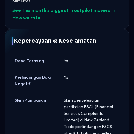
ourselves.
See this month's biggest Trustpilot movers →
·
How we rate →
Kepercayaan & Keselamatan
Dana Terasing
Ya
Perlindungan Baki
Ya
Negatif
Skim Pampasan
Skim penyelesaian
pertikaian FSCL (Financial
Services Complaints
Limited) di New Zealand.
Tiada perlindungan FSCS
atau ICF. Entiti Seychelles