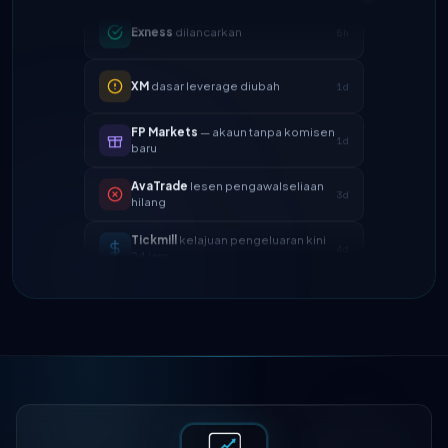
XM
dasar leverage diubah
1d
FP Markets
— akaun tanpa komisen
1d
baru
AvaTrade
lesen pengawalseliaan
3d
hilang
Tickmill
kelajuan pengeluaran kini
4d
24 jam
IC Markets
spread EUR/USD
2h
dikurangkan → 0.1 pip
Exness
dilancarkan
5h
XM
dasar leverage diubah
1d
FP Markets
— akaun tanpa komisen
1d
baru