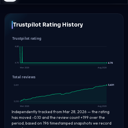
Trustpilot Rating History
Trustpilot rating
4.80
4.70
4.70
Mar 2026
Aug 2026
Total reviews
3,431
3,431
3,232
Mar 2026
Aug 2026
Independently tracked from Mar 28, 2026 — the rating
has moved -0.10 and the review count +199 over the
period, based on 196 timestamped snapshots we record