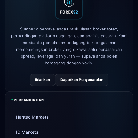
AvaTrade
lesen pengawalseliaan
3d
hilang
Tickmill
kelajuan pengeluaran kini
4d
24 jam
Sumber dipercayai anda untuk ulasan broker forex,
perbandingan platform dagangan, dan analisis pasaran. Kami
membantu pemula dan pedagang berpengalaman
membandingkan broker yang dikawal selia berdasarkan
spread, leverage, dan yuran — supaya anda boleh
berdagang dengan yakin.
Iklankan
Dapatkan Penyenaraian
*
PERBANDINGAN
Hantec Markets
IC Markets