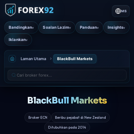
MS
Bandingkan
Soalan Lazim
Panduan
Insights
v
v
v
v
Iklankan
v
Laman Utama
BlackBull Markets
BlackBull Markets
Broker ECN
Beribu pejabat di New Zealand
Ditubuhkan pada 2014