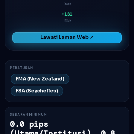
(30d)
+131
(90d)
Lawati Laman Web ↗
PERATURAN
FMA (New Zealand)
FSA (Seychelles)
SEBARAN MINIMUM
0.0 pips
(Utama/Institusi), 0.8