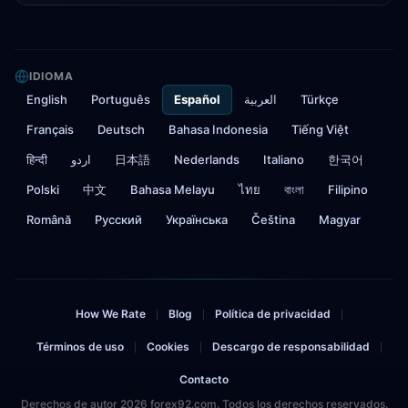
IDIOMA
English
Português
Español
العربية
Türkçe
Français
Deutsch
Bahasa Indonesia
Tiếng Việt
हिन्दी
اردو
日本語
Nederlands
Italiano
한국어
Polski
中文
Bahasa Melayu
ไทย
বাংলা
Filipino
Română
Русский
Українська
Čeština
Magyar
How We Rate
Blog
Política de privacidad
|
|
|
Términos de uso
Cookies
Descargo de responsabilidad
|
|
|
Contacto
Derechos de autor 2026 forex92.com. Todos los derechos reservados.