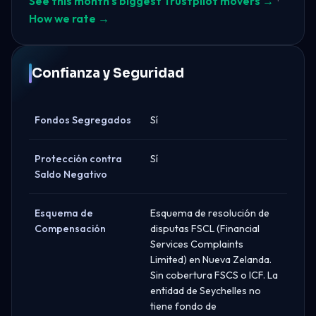
See this month's biggest Trustpilot movers →
·
How we rate →
Confianza y Seguridad
Fondos Segregados
Sí
Protección contra
Sí
Saldo Negativo
Esquema de
Esquema de resolución de
Compensación
disputas FSCL (Financial
Services Complaints
Limited) en Nueva Zelanda.
Sin cobertura FSCS o ICF. La
entidad de Seychelles no
tiene fondo de