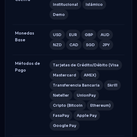
Institucional
Islámico
Demo
Monedas
USD
EUR
GBP
AUD
Base
NZD
CAD
SGD
JPY
Métodos de
Tarjetas de Crédito/Débito (Visa
Pago
Mastercard
AMEX)
Transferencia Bancaria
Skrill
Neteller
UnionPay
Cripto (Bitcoin
Ethereum)
FasaPay
Apple Pay
Google Pay