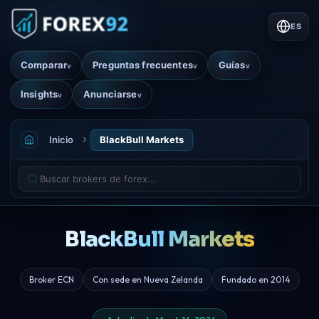
ES
Comparar
Preguntas frecuentes
Guías
v
v
v
Insights
Anunciarse
v
v
Inicio
BlackBull Markets
BlackBull Markets
Broker ECN
Con sede en Nueva Zelanda
Fundado en 2014