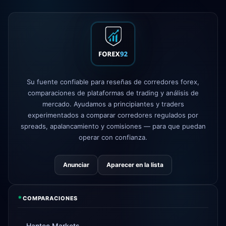
FP Markets
— nuevas cuentas sin
1d
comisión
AvaTrade
perdió licencia
3d
regulatoria
Tickmill
velocidad de retiro ahora
4d
24h
Su fuente confiable para reseñas de corredores forex,
comparaciones de plataformas de trading y análisis de
mercado. Ayudamos a principiantes y traders
experimentados a comparar corredores regulados por
spreads, apalancamiento y comisiones — para que puedan
operar con confianza.
Anunciar
Aparecer en la lista
*
COMPARACIONES
Hantec Markets