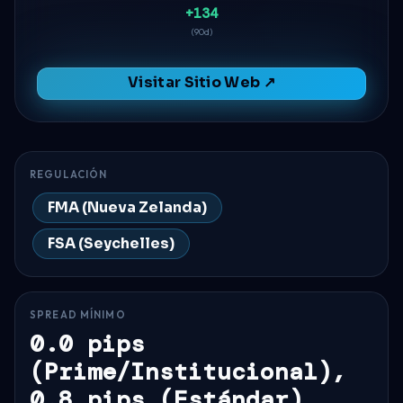
+134
(90d)
Visitar Sitio Web ↗
REGULACIÓN
FMA (Nueva Zelanda)
FSA (Seychelles)
SPREAD MÍNIMO
0.0 pips
(Prime/Institucional),
0.8 pips (Estándar)