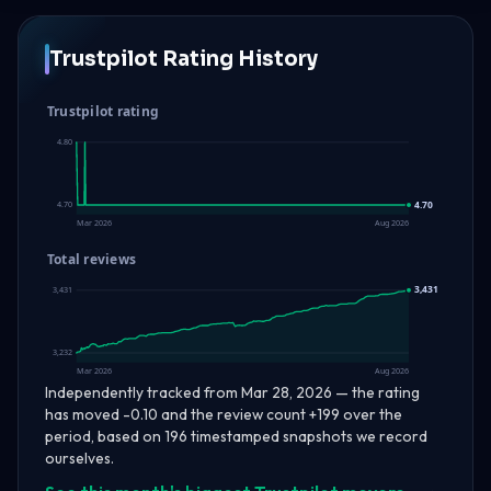
Trustpilot Rating History
Trustpilot rating
4.80
4.70
4.70
Mar 2026
Aug 2026
Total reviews
3,431
3,431
3,232
Mar 2026
Aug 2026
Independently tracked from Mar 28, 2026 — the rating
has moved -0.10 and the review count +199 over the
period, based on 196 timestamped snapshots we record
ourselves.