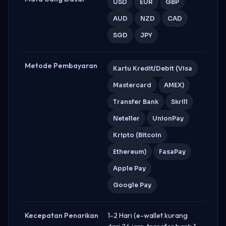
USD
EUR
GBP
AUD
NZD
CAD
SGD
JPY
Metode Pembayaran
Kartu Kredit/Debit (Visa
Mastercard
AMEX)
Transfer Bank
Skrill
Neteller
UnionPay
Kripto (Bitcoin
Ethereum)
FasaPay
Apple Pay
Google Pay
Kecepatan Penarikan
1-2 Hari (e-wallet kurang