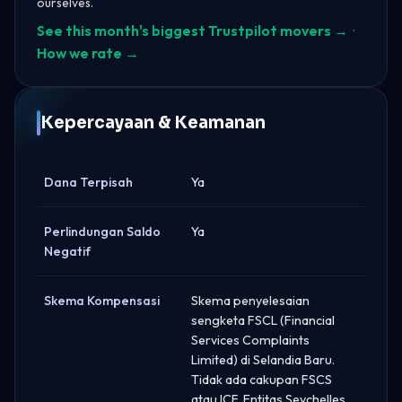
ourselves.
See this month's biggest Trustpilot movers →
·
How we rate →
Kepercayaan & Keamanan
Dana Terpisah
Ya
Perlindungan Saldo
Ya
Negatif
Skema Kompensasi
Skema penyelesaian
sengketa FSCL (Financial
Services Complaints
Limited) di Selandia Baru.
Tidak ada cakupan FSCS
atau ICF. Entitas Seychelles