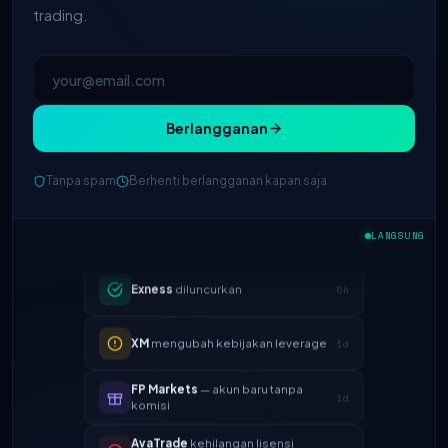
trading.
Berlangganan
IC Markets
spread EUR/USD
Tanpa spam
Berhenti berlangganan kapan saja
2h
berkurang → 0.1 pips
LANGSUNG
Exness
diluncurkan
5h
XM
mengubah kebijakan leverage
1d
FP Markets
— akun baru tanpa
1d
komisi
AvaTrade
kehilangan lisensi
3d
regulasi
Tickmill
kecepatan penarikan