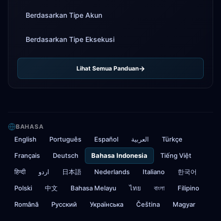
Berdasarkan Tipe Akun
Berdasarkan Tipe Eksekusi
Lihat Semua Panduan
BAHASA
English
Português
Español
العربية
Türkçe
Français
Deutsch
Bahasa Indonesia
Tiếng Việt
हिन्दी
اردو
日本語
Nederlands
Italiano
한국어
Polski
中文
Bahasa Melayu
ไทย
বাংলা
Filipino
Română
Русский
Українська
Čeština
Magyar