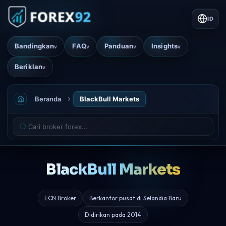
ID
Bandingkan
FAQ
Panduan
Insights
v
v
v
v
Beriklan
v
Beranda
BlackBull Markets
BlackBull Markets
ECN Broker
Berkantor pusat di Selandia Baru
Didirikan pada 2014