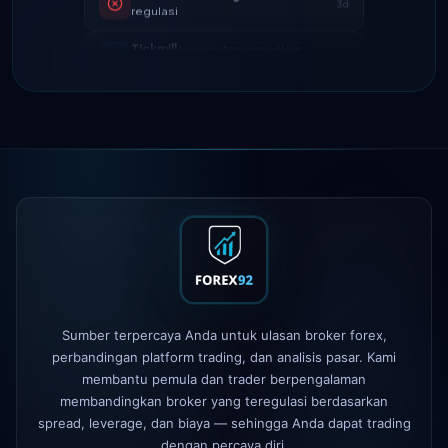
4d
sekarang 24 jam
IC Markets
spread EUR/USD
2h
berkurang → 0.1 pips
Exness
diluncurkan
5h
XM
mengubah kebijakan leverage
1d
FP Markets
— akun baru tanpa
1d
komisi
AvaTrade
kehilangan lisensi
3d
regulasi
Tickmill
kecepatan penarikan
4d
Sumber terpercaya Anda untuk ulasan broker forex,
sekarang 24 jam
perbandingan platform trading, dan analisis pasar. Kami
membantu pemula dan trader berpengalaman
membandingkan broker yang teregulasi berdasarkan
spread, leverage, dan biaya — sehingga Anda dapat trading
dengan percaya diri.