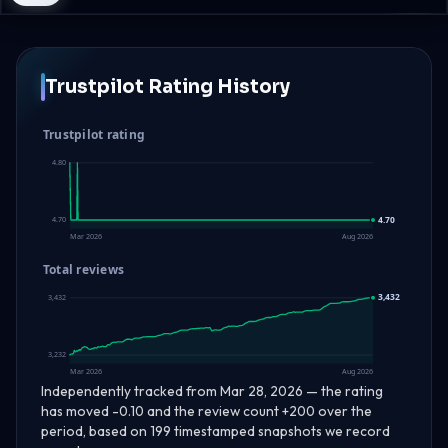
Trustpilot Rating History
Trustpilot rating
4.80
4.70
4.70
Mar 2026
Aug 2026
Total reviews
3,432
3,432
3,232
Mar 2026
Aug 2026
Independently tracked from Mar 28, 2026 — the rating
has moved -0.10 and the review count +200 over the
period, based on 199 timestamped snapshots we record