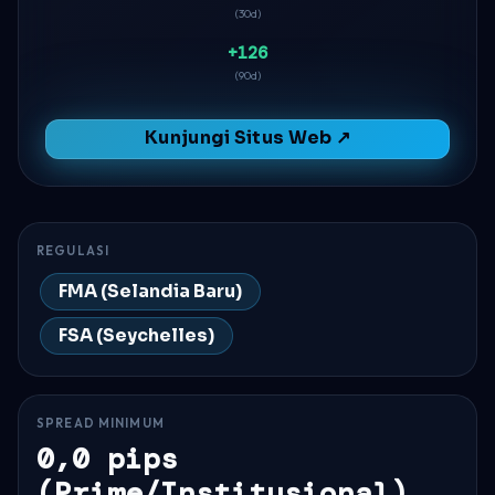
(30d)
+126
(90d)
Kunjungi Situs Web ↗
REGULASI
FMA (Selandia Baru)
FSA (Seychelles)
SPREAD MINIMUM
0,0 pips
(Prime/Institusional),