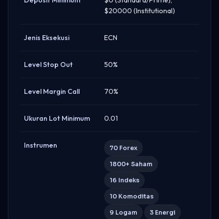
$20000 (Institutional)
Jenis Eksekusi
ECN
Level Stop Out
50%
Level Margin Call
70%
Ukuran Lot Minimum
0.01
Instrumen
70 Forex
1800+ Saham
16 Indeks
10 Komoditas
9 Logam
3 Energi