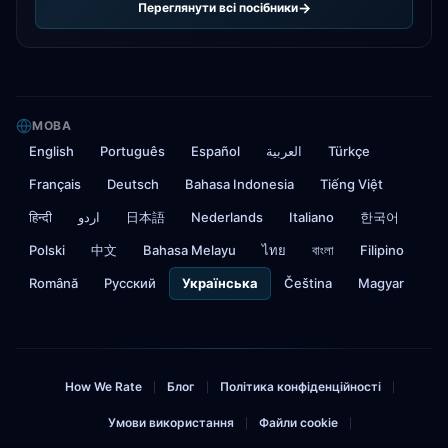
Переглянути всі посібники
МОВА
English
Português
Español
العربية
Türkçe
Français
Deutsch
Bahasa Indonesia
Tiếng Việt
हिन्दी
اردو
日本語
Nederlands
Italiano
한국어
Polski
中文
Bahasa Melayu
ไทย
বাংলা
Filipino
Română
Русский
Українська
Čeština
Magyar
How We Rate
Блог
Політика конфіденційності
|
|
|
Умови використання
Файли cookie
|
|