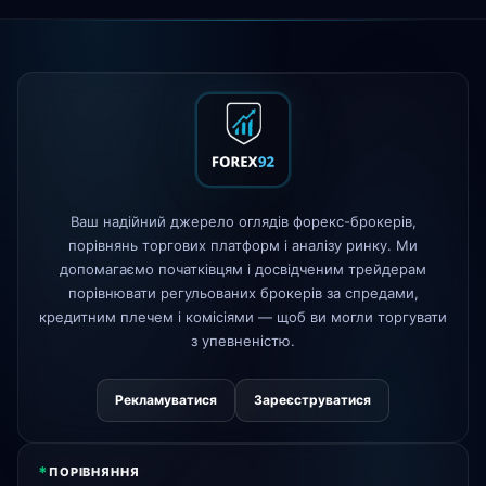
XM
змінено політику кредитного
1d
плеча
FP Markets
— нові рахунки з
1d
нульовою комісією
AvaTrade
втрачено ліцензію
3d
регулятора
Tickmill
швидкість виведення тепер
4d
24 години
Ваш надійний джерело оглядів форекс-брокерів,
порівнянь торгових платформ і аналізу ринку. Ми
допомагаємо початківцям і досвідченим трейдерам
порівнювати регульованих брокерів за спредами,
кредитним плечем і комісіями — щоб ви могли торгувати
з упевненістю.
Рекламуватися
Зареєструватися
*
ПОРІВНЯННЯ