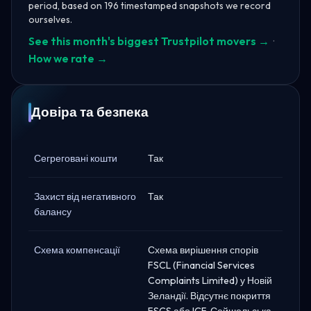
period, based on 196 timestamped snapshots we record
ourselves.
See this month's biggest Trustpilot movers →
·
How we rate →
Довіра та безпека
Сегреговані кошти
Так
Захист від негативного
Так
балансу
Схема компенсації
Схема вирішення спорів
FSCL (Financial Services
Complaints Limited) у Новій
Зеландії. Відсутнє покриття
FSCS або ICF. Сейшельська