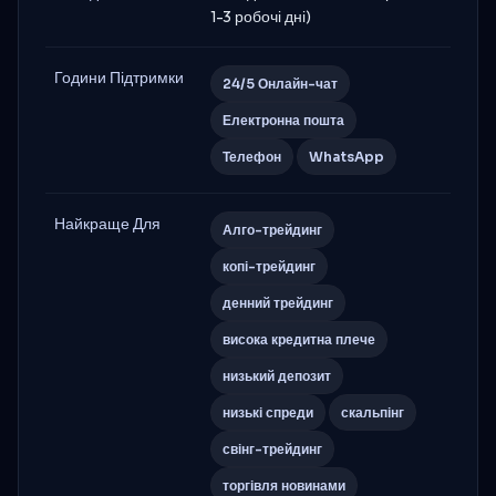
1-3 робочі дні)
Години Підтримки
24/5 Онлайн-чат
Електронна пошта
Телефон
WhatsApp
Найкраще Для
Алго-трейдинг
копі-трейдинг
денний трейдинг
висока кредитна плече
низький депозит
низькі спреди
скальпінг
свінг-трейдинг
торгівля новинами