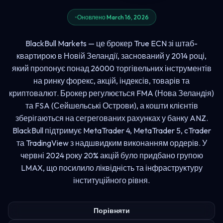
Оновлено March 16, 2026
BlackBull Markets — це брокер True ECN зі штаб-
квартирою в Новій Зеландії, заснований у 2014 році,
який пропонує понад 26000 торгівельних інструментів
на ринку форекс, акцій, індексів, товарів та
криптовалют. Брокер регулюється FMA (Нова Зеландія)
та FSA (Сейшельські Острови), а кошти клієнтів
зберігаються на сегрегованих рахунках у банку ANZ.
BlackBull підтримує MetaTrader 4, MetaTrader 5, cTrader
та TradingView з надшвидким виконанням ордерів. У
червні 2024 року 20% акцій було придбано групою
LMAX, що посилило ліквідність та інфраструктуру
інституційного рівня.
Порівняти