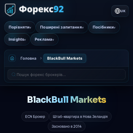
UK
Порівняти
Поширені запитання
Посібники
v
v
v
Insights
Реклама
v
v
Головна
BlackBull Markets
BlackBull Markets
ECN Брокер
Штаб-квартира в Нова Зеландія
Засновано в 2014