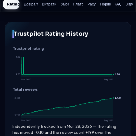
Rating History
Довіра та безпека
Витрати на торгівлю
Умови
Платформи
Рахунок
Порівняння
FAQ
Відгук
Trustpilot Rating History
Trustpilot rating
4.80
4.70
4.70
Mar 2026
Aug 2026
Total reviews
3,431
3,431
3,232
Mar 2026
Aug 2026
Independently tracked from Mar 28, 2026 — the rating
has moved -0.10 and the review count +199 over the