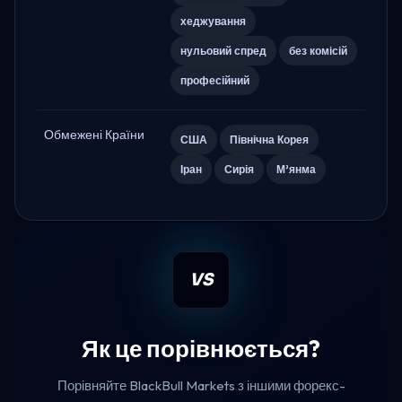
хеджування
нульовий спред
без комісій
професійний
Обмежені Країни
США
Північна Корея
Іран
Сирія
М’янма
VS
Як це порівнюється?
Порівняйте BlackBull Markets з іншими форекс-