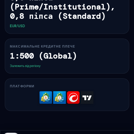
(Prime/Institutional),
0,8 піпса (Standard)
EUR/USD
МАКСИМАЛЬНЕ КРЕДИТНЕ ПЛЕЧЕ
1:500 (Global)
Залежить від регіону
ПЛАТФОРМИ
MetaTrader
MetaTrader
cTrader
TradingV
4
5