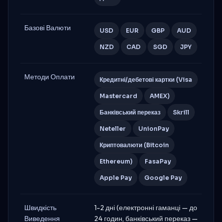
Базові Валюти
USD
EUR
GBP
AUD
NZD
CAD
SGD
JPY
Методи Оплати
Кредитні/дебетові картки (Visa
Mastercard
AMEX)
Банківський переказ
Skrill
Neteller
UnionPay
Криптовалюти (Bitcoin
Ethereum)
FasaPay
Apple Pay
Google Pay
Швидкість
1-2 дні (електронні гаманці — до
Виведення
24 годин, банківський переказ —