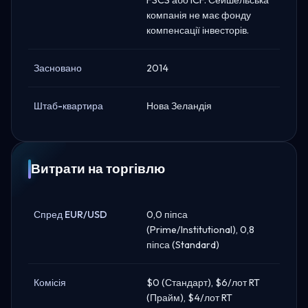
компанія не має фонду
компенсації інвесторів.
Засновано
2014
Штаб-квартира
Нова Зеландія
Витрати на торгівлю
Спред EUR/USD
0,0 піпса
(Prime/Institutional), 0,8
піпса (Standard)
Комісія
$0 (Стандарт), $6/лот RT
(Прайм), $4/лот RT