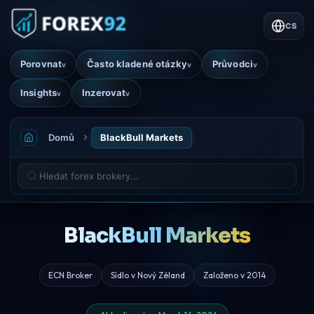
CS
Porovnat
Často kladené otázky
Průvodci
v
v
v
Insights
Inzerovat
v
v
Domů
BlackBull Markets
BlackBull Markets
ECN Broker
Sídlo v Nový Zéland
Založeno v 2014