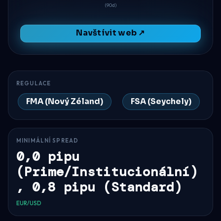
(90d)
Navštívit web ↗
REGULACE
FMA (Nový Zéland)
FSA (Seychely)
MINIMÁLNÍ SPREAD
0,0 pipu
(Prime/Institucionální)
, 0,8 pipu (Standard)
EUR/USD