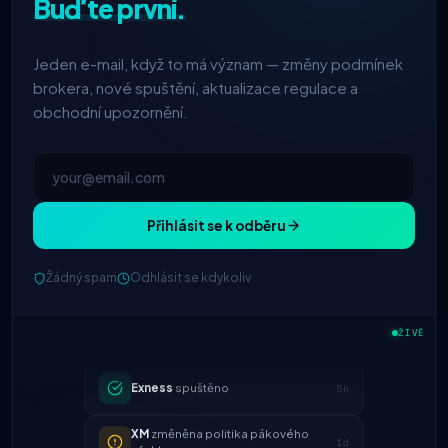
Buďte první.
Jeden e-mail, když to má význam — změny podmínek
brokera, nové spuštění, aktualizace regulace a
obchodní upozornění.
Přihlásit se k odběru
Žádný spam
Odhlásit se kdykoliv
IC Markets
snížený spread
2h
EUR/USD → 0,1 pipu
ŽIVĚ
Exness
spuštěno
5h
XM
změněna politika pákového
1d
efektu