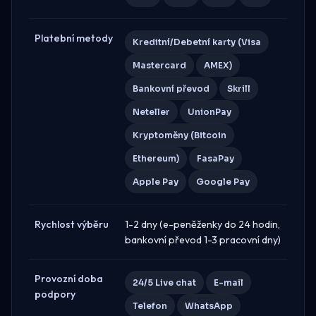
Platební metody
Kreditní/Debetní karty (Visa
Mastercard
AMEX)
Bankovní převod
Skrill
Neteller
UnionPay
Kryptoměny (Bitcoin
Ethereum)
FasaPay
Apple Pay
Google Pay
Rychlost výběru
1-2 dny (e-peněženky do 24 hodin,
bankovní převod 1-3 pracovní dny)
Provozní doba
24/5 Live chat
E-mail
podpory
Telefon
WhatsApp