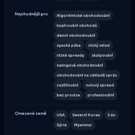
Nejvhodnější pro
Algoritmické obchodování
kopírování obchodů
denní obchodování
vysoká páka
nízký vklad
nízké spready
skalpování
swingové obchodování
obchodování na základě zpráv
zajišťování
nulový spread
bez provize
profesionální
Omezené země
USA
Severní Korea
Írán
Sýrie
Myanmar