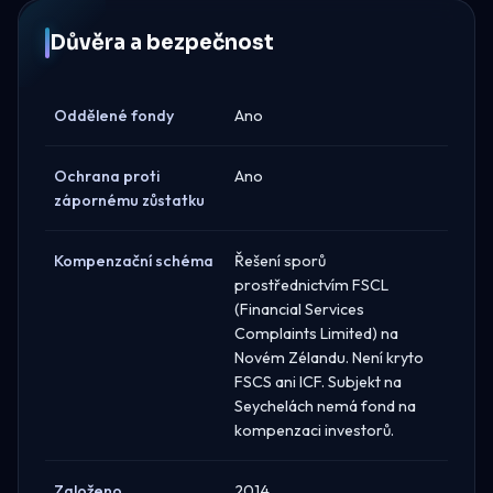
Důvěra a bezpečnost
Oddělené fondy
Ano
Ochrana proti
Ano
zápornému zůstatku
Kompenzační schéma
Řešení sporů
prostřednictvím FSCL
(Financial Services
Complaints Limited) na
Novém Zélandu. Není kryto
FSCS ani ICF. Subjekt na
Seychelách nemá fond na
kompenzaci investorů.
Založeno
2014