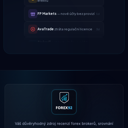
FP Markets
— nové účty bez provizí
1d
AvaTrade
ztráta regulační licence
3d
Tickmill
rychlost výběru nyní 24
4d
hodin
IC Markets
snížený spread
2h
EUR/USD → 0,1 pipu
Exness
spuštěno
5h
XM
změněna politika pákového
1d
efektu
FP Markets
— nové účty bez provizí
1d
AvaTrade
ztráta regulační licence
3d
Tickmill
rychlost výběru nyní 24
Váš důvěryhodný zdroj recenzí forex brokerů, srovnání
4d
hodin