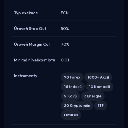
Typ exekuce
ECN
Úroveň Stop Out
50%
Úroveň Margin Call
70%
Minimální velikost lotu
0.01
Instrumenty
70 Forex
1800+ Akcií
16 Indexů
10 Komodit
9 Kovů
3 Energie
20 Kryptoměn
ETF
Futures