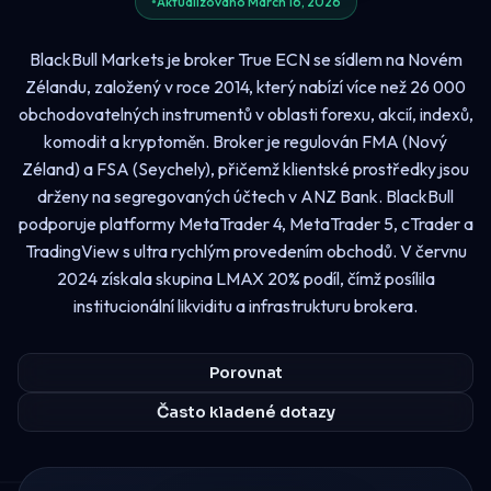
Aktualizováno March 16, 2026
BlackBull Markets je broker True ECN se sídlem na Novém
Zélandu, založený v roce 2014, který nabízí více než 26 000
obchodovatelných instrumentů v oblasti forexu, akcií, indexů,
komodit a kryptoměn. Broker je regulován FMA (Nový
Zéland) a FSA (Seychely), přičemž klientské prostředky jsou
drženy na segregovaných účtech v ANZ Bank. BlackBull
podporuje platformy MetaTrader 4, MetaTrader 5, cTrader a
TradingView s ultra rychlým provedením obchodů. V červnu
2024 získala skupina LMAX 20% podíl, čímž posílila
institucionální likviditu a infrastrukturu brokera.
Porovnat
Často kladené dotazy