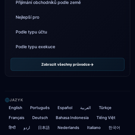
Přijímání obchodníků podle země
Nejlepší pro
Podle typu účtu
Podle typu exekuce
Zobrazit všechny průvodce
JAZYK
English
Português
Español
العربية
Türkçe
Français
Deutsch
Bahasa Indonesia
Tiếng Việt
हिन्दी
اردو
日本語
Nederlands
Italiano
한국어