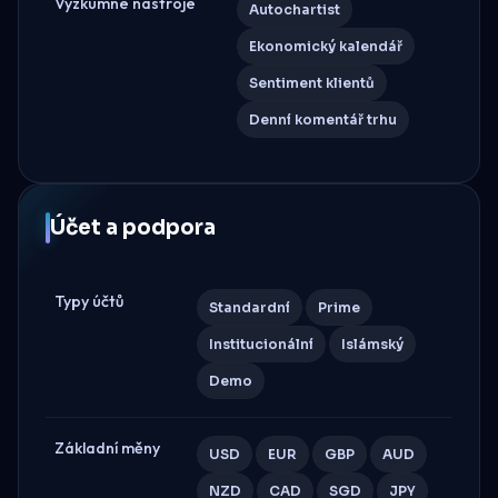
Výzkumné nástroje
Autochartist
Ekonomický kalendář
Sentiment klientů
Denní komentář trhu
Účet a podpora
Typy účtů
Standardní
Prime
Institucionální
Islámský
Demo
Základní měny
USD
EUR
GBP
AUD
NZD
CAD
SGD
JPY