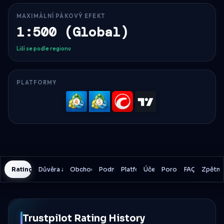
MAXIMÁLNÍ PÁKOVÝ EFEKT
1:500 (Global)
Liší se podle regionu
PLATFORMY
MetaTrader
MetaTrader
cTrader
TradingV
4
5
Rating History
Důvěra a bezpečnost
Obchodní náklady
Podmínky
Platformy
Účet
Porovnání
FAQ
Zpětná
Trustpilot Rating History