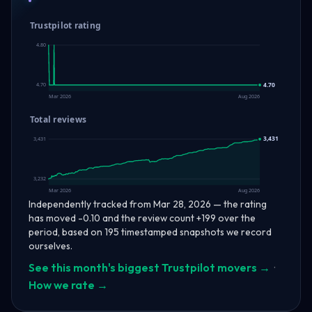
Trustpilot rating
4.80
4.70
4.70
Mar 2026
Aug 2026
Total reviews
3,431
3,431
3,232
Mar 2026
Aug 2026
Independently tracked from Mar 28, 2026 — the rating
has moved -0.10 and the review count +199 over the
period, based on 195 timestamped snapshots we record
ourselves.
See this month's biggest Trustpilot movers →
·
How we rate →