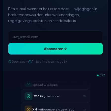
Eén e-mail wanneer het ertoe doet — wijzigingen in
brokervoorwaarden, nieuwe lanceringen,
regelgevingsupdates en handelsalerts.
Abonneren
Geen spam
Altijd afmelden mogelijk
IC Markets
verlaagde EUR/USD
LIVE
2h
spread → 0,1 pips
Exness
gelanceerd
5h
XM
hefboombeleid gewijzigd
1d