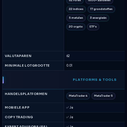
62 Forex
1600+ aandelen
22 indices
17 grondstoffen
5 metalen
3 energieën
20 crypto
ETF's
VALUTAPAREN
62
MINIMALE LOTGROOTTE
0.01
PLATFORMS & TOOLS
HANDELSPLATFORMEN
MetaTrader 4
MetaTrader 5
MOBIELE APP
✅ Ja
COPY TRADING
✅ Ja
EXPERT ADVISORS (EA)
✅ Ja