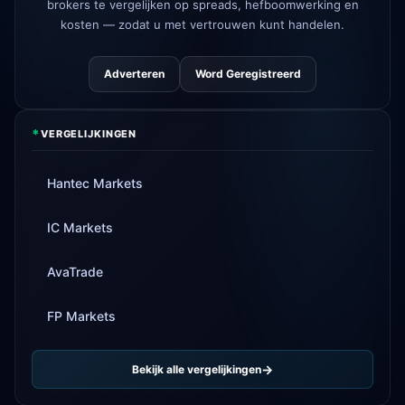
brokers te vergelijken op spreads, hefboomwerking en
Tickmill
opnamesnelheid nu 24u
4d
kosten — zodat u met vertrouwen kunt handelen.
Adverteren
Word Geregistreerd
*
VERGELIJKINGEN
Hantec Markets
IC Markets
AvaTrade
FP Markets
Bekijk alle vergelijkingen