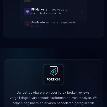
FP Markets
— nieuwe zero-
1d
commission accounts
AvaTrade
verloor regelgevende
3d
licentie
Tickmill
opnamesnelheid nu 24u
4d
IC Markets
verlaagde EUR/USD
2h
spread → 0,1 pips
Exness
gelanceerd
5h
XM
hefboombeleid gewijzigd
1d
FP Markets
— nieuwe zero-
1d
commission accounts
Uw betrouwbare bron voor forex broker reviews,
AvaTrade
verloor regelgevende
3d
vergelijkingen van handelsplatformen en marktanalyse. We
licentie
helpen beginners en ervaren handelaren gereguleerde