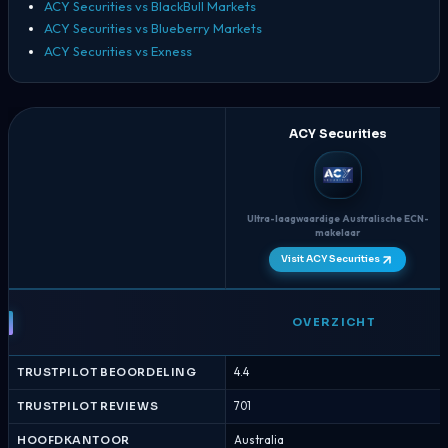
ACY Securities vs BlackBull Markets
ACY Securities vs Blueberry Markets
ACY Securities vs Exness
ACY Securities
Ultra-laagwaardige Australische ECN-
makelaar
Visit ACY Securities
ACY
Securities
OVERZICHT
vs
AvaTrade
TRUSTPILOT BEOORDELING
4.4
-
Brokervergelijking
TRUSTPILOT REVIEWS
701
Augustus
HOOFDKANTOOR
Australia
2026