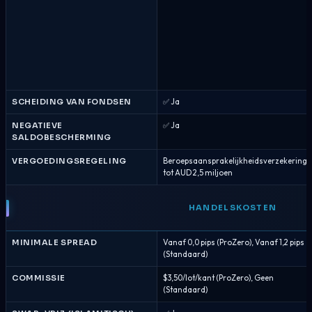
SCHEIDING VAN FONDSEN
✅ Ja
NEGATIEVE
✅ Ja
SALDOBESCHERMING
VERGOEDINGSREGELING
Beroepsaansprakelijkheidsverzekering
tot AUD 2,5 miljoen
HANDELSKOSTEN
MINIMALE SPREAD
Vanaf 0,0 pips (ProZero), Vanaf 1,2 pips
(Standaard)
COMMISSIE
$3,50/lot/kant (ProZero), Geen
(Standaard)