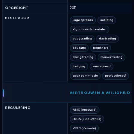
OPGERICHT
2011
BESTE VOOR
Lage spreads
scalping
algoritmisch handelen
copy trading
day trading
educatie
beginners
swing trading
nieuws trading
hedging
zero spread
geen commissie
professioneel
VERTROUWEN & VEILIGHEID
REGULERING
ASIC (Australië)
FSCA (Zuid-Afrika)
VFSC (Vanuatu)