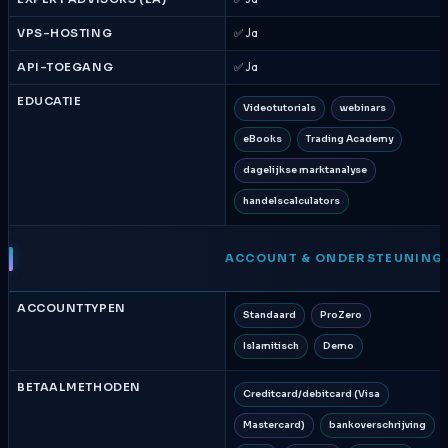
VPS-HOSTING
✅ Ja
API-TOEGANG
✅ Ja
EDUCATIE
Videotutorials
webinars
eBooks
Trading Academy
dagelijkse marktanalyse
handelscalculators
ACCOUNT & ONDERSTEUNING
ACCOUNTTYPEN
Standaard
ProZero
Islamitisch
Demo
BETAALMETHODEN
Creditcard/debitcard (Visa
Mastercard)
bankoverschrijving