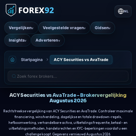
NL
Vergelijken
Veelgestelde vragen
Gidsen
v
v
v
Insights
Adverteren
v
v
Startpagina
ACY Securities vs AvaTrade
ACY Securities vs AvaTrade - Brokervergelijking
Augustus 2026
Rechtstreekse vergelijking van ACY Securities en AvaTrade. Controleer maximale
financiering, winstverdeling, dagelijkse en totale drawdown-regels,
hefboomwerking, verhandelbare activa, uitbetalingsfrequentie, betaal- en
uitbetalingsmethoden, handelsrechten en KYC-beperkingen voordat u een
challenge koopt. Gegevens vernieuwd Augustus 2026.