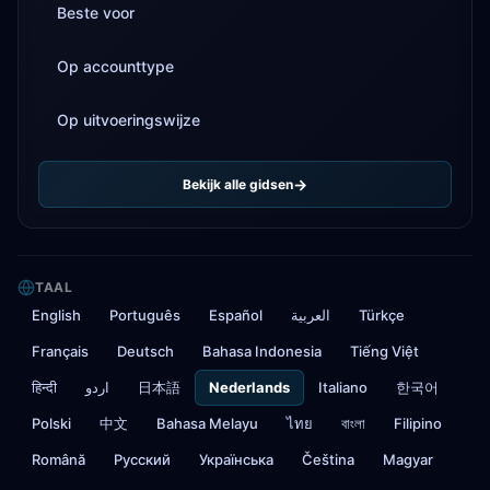
Beste voor
Op accounttype
Op uitvoeringswijze
Bekijk alle gidsen
TAAL
English
Português
Español
العربية
Türkçe
Français
Deutsch
Bahasa Indonesia
Tiếng Việt
हिन्दी
اردو
日本語
Nederlands
Italiano
한국어
Polski
中文
Bahasa Melayu
ไทย
বাংলা
Filipino
Română
Русский
Українська
Čeština
Magyar