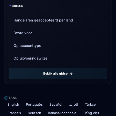
*
GIDSEN
Handelaren geaccepteerd per land
Beste voor
Op accounttype
Op uitvoeringswijze
Bekijk alle gidsen
TAAL
English
Português
Español
العربية
Türkçe
Français
Deutsch
Bahasa Indonesia
Tiếng Việt