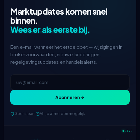
Marktupdates komen snel
binnen.
Wees er als eerste bij.
Eén e-mail wanneer het ertoe doet — wijzigingen in
brokervoorwaarden, nieuwe lanceringen,
regelgevingsupdates en handelsalerts.
Abonneren
Geen spam
Altijd afmelden mogelijk
IC Markets
verlaagde EUR/USD
2h
spread → 0,1 pips
LIVE