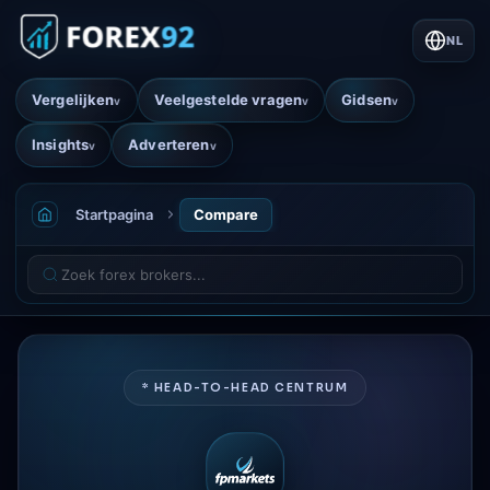
NL
Vergelijken
Veelgestelde vragen
Gidsen
v
v
v
Insights
Adverteren
v
v
Startpagina
Compare
* HEAD-TO-HEAD CENTRUM