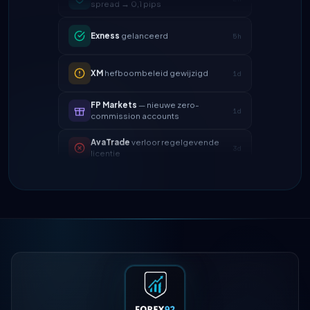
Exness
gelanceerd
5h
XM
hefboombeleid gewijzigd
1d
FP Markets
— nieuwe zero-
1d
commission accounts
AvaTrade
verloor regelgevende
3d
licentie
Tickmill
opnamesnelheid nu 24u
4d
IC Markets
verlaagde EUR/USD
2h
spread → 0,1 pips
Exness
gelanceerd
5h
XM
hefboombeleid gewijzigd
1d
FP Markets
— nieuwe zero-
1d