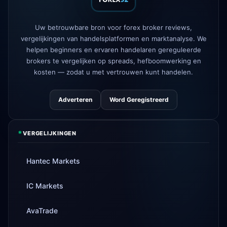
commission accounts
AvaTrade
verloor regelgevende
Uw betrouwbare bron voor forex broker reviews,
3d
licentie
vergelijkingen van handelsplatformen en marktanalyse. We
helpen beginners en ervaren handelaren gereguleerde
Tickmill
opnamesnelheid nu 24u
4d
brokers te vergelijken op spreads, hefboomwerking en
kosten — zodat u met vertrouwen kunt handelen.
Adverteren
Word Geregistreerd
*
VERGELIJKINGEN
Hantec Markets
IC Markets
AvaTrade