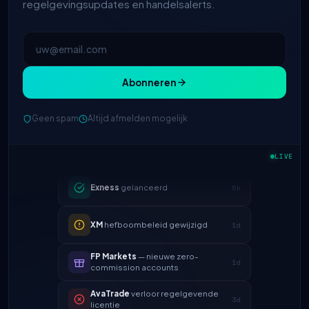
regelgevingsupdates en handelsalerts.
Abonneren
IC Markets
verlaagde EUR/USD
2h
Geen spam
Altijd afmelden mogelijk
spread → 0,1 pips
Exness
gelanceerd
5h
LIVE
XM
hefboombeleid gewijzigd
1d
FP Markets
— nieuwe zero-
1d
commission accounts
AvaTrade
verloor regelgevende
3d
licentie
Tickmill
opnamesnelheid nu 24u
4d