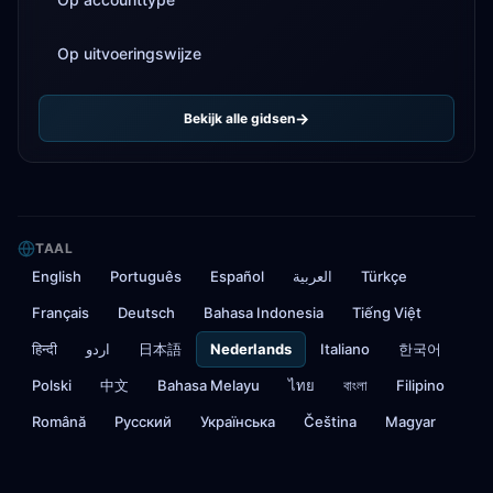
Op uitvoeringswijze
Bekijk alle gidsen
TAAL
English
Português
Español
العربية
Türkçe
Français
Deutsch
Bahasa Indonesia
Tiếng Việt
हिन्दी
اردو
日本語
Nederlands
Italiano
한국어
Polski
中文
Bahasa Melayu
ไทย
বাংলা
Filipino
Română
Русский
Українська
Čeština
Magyar