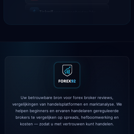
IC Markets
verlaagde EUR/USD
2h
spread → 0,1 pips
Exness
gelanceerd
5h
XM
hefboombeleid gewijzigd
1d
FP Markets
— nieuwe zero-
1d
commission accounts
AvaTrade
verloor regelgevende
3d
licentie
Tickmill
opnamesnelheid nu 24u
4d
Uw betrouwbare bron voor forex broker reviews,
vergelijkingen van handelsplatformen en marktanalyse. We
helpen beginners en ervaren handelaren gereguleerde
brokers te vergelijken op spreads, hefboomwerking en
kosten — zodat u met vertrouwen kunt handelen.