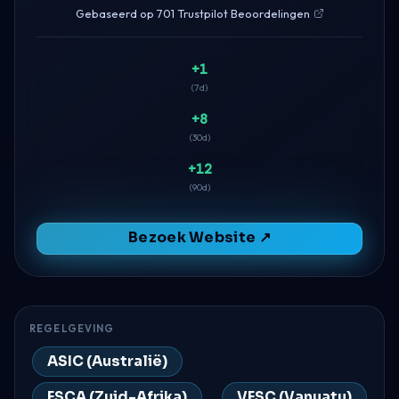
Gebaseerd op 701 Trustpilot Beoordelingen
+1
(7d)
+8
(30d)
+12
(90d)
Bezoek Website ↗
REGELGEVING
ASIC (Australië)
FSCA (Zuid-Afrika)
VFSC (Vanuatu)