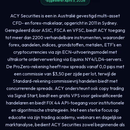
Bijgewerkt April 5, 2026
ACY Securities is een in Australië gevestigd multi-asset
CFD- en forex-makelaar, opgericht in 2011 in Sydney.
Gereguleerd door ASIC, FSCA en VFSC, biedt ACY toegang
tot meer dan 2200 verhandelbare instrumenten, waaronder
forex, aandelen, indices, grondstoffen, metalen, ETF's en
cryptocurrencies via zijn ECN-uitvoeringsmodel met
ultrakorte orderverwerking via Equinix NY4/LD4-servers.
De ProZero-rekening heeft raw spreads vanaf 0,0 pips met
een commissie van $3,50 per zijde per lot, terwijl de
Standard-rekening commissievrij handelen biedt met
concurrerende spreads. ACY ondersteunt ook copy trading
via Signal Start, biedt een gratis VPS voor gekwalificeerde
handelaren en biedt FIX 4.4 API-toegang voor institutionele
en algoritmische strategieën. Met een sterke focus op
educatie via zijn trading academy, webinars en dagelijkse
marktanalyse, bedient ACY Securities zowel beginnende als