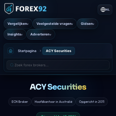
NL
Vergelijken
Veelgestelde vragen
Gidsen
v
v
v
Insights
Adverteren
v
v
Startpagina
ACY Securities
ACY Securities
ECN Broker
Hoofdkantoor in Australië
Opgericht in 2011