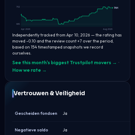
702
701
685
Apr 2026
Aug 2026
Independently tracked from Apr 10, 2026 — the rating has
moved -0.10 and the review count +7 over the period,
based on 154 timestamped snapshots we record
ourselves.
See this month's biggest Trustpilot movers →
·
How we rate →
Vertrouwen & Veiligheid
Gescheiden fondsen
Ja
Negatieve saldo
Ja