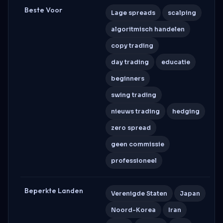
Beste Voor
Lage spreads
scalping
algoritmisch handelen
copy trading
day trading
educatie
beginners
swing trading
nieuws trading
hedging
zero spread
geen commissie
professioneel
Beperkte Landen
Verenigde Staten
Japan
Noord-Korea
Iran