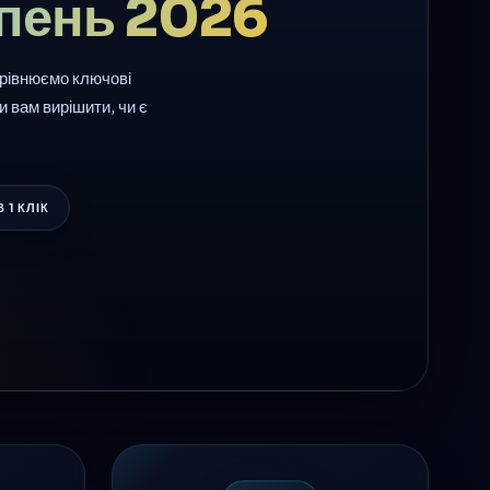
рпень 2026
орівнюємо ключові
 вам вирішити, чи є
 1 КЛІК