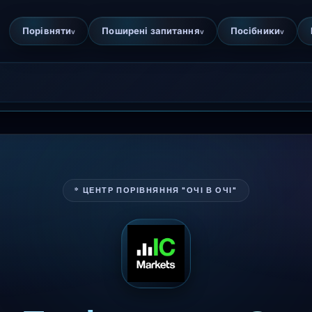
Порівняти
Поширені запитання
Посібники
v
v
v
* ЦЕНТР ПОРІВНЯННЯ "ОЧІ В ОЧІ"