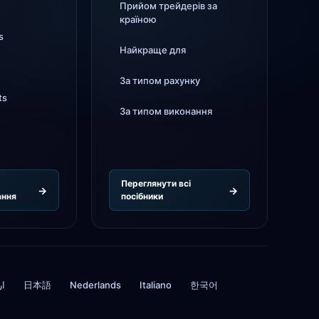
Прийом трейдерів за
Tickmill
швидкість виведення тепер
4d
24 години
країною
s
Найкраще для
За типом рахунку
ts
За типом виконання
і
Переглянути всі
ання
посібники
ار
日本語
Nederlands
Italiano
한국어