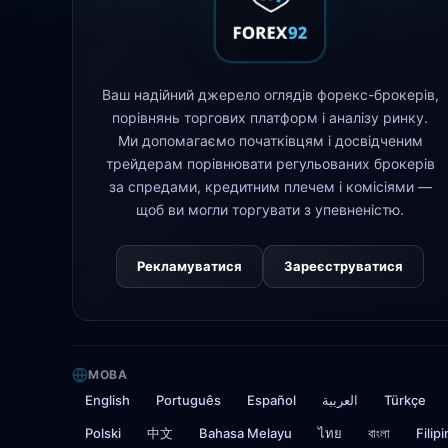
Ваш надійний джерело оглядів форекс-брокерів,
порівнянь торгових платформ і аналізу ринку.
Ми допомагаємо початківцям і досвідченим
трейдерам порівнювати регульованих брокерів
за спредами, кредитним плечем і комісіями —
щоб ви могли торгувати з упевненістю.
Рекламуватися
Зареєструватися
МОВА
English
Português
Español
العربية
Türkçe
Polski
中文
Bahasa Melayu
ไทย
বাংলা
Filip