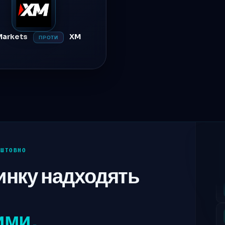
Markets
XM
ПРОТИ
ОШТОВНО
инку надходять
ими.