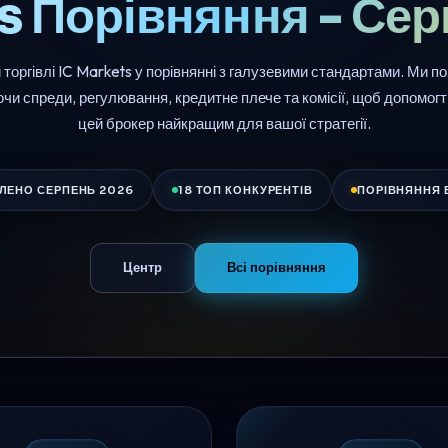
s Порівняння - Се
 торгівлі IC Markets у порівнянні з галузевими стандартами. Ми п
чи спреди, регулювання, кредитне плече та комісії, щоб допомогти
цей брокер найкращим для вашої стратегії.
ЛЕНО СЕРПЕНЬ 2026
18 ТОП КОНКУРЕНТІВ
ПОРІВНЯННЯ В
Центр
Всі порівняння