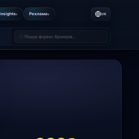
Insights
Реклама
UK
v
v