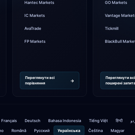
Hantec Markets
GO Markets
IC Markets
Vantage Market
AvaTrade
Tickmill
FP Markets
BlackBull Marke
Переглянути всі
Переглянути вс
порівняння
поширені запит
Français
Deutsch
Bahasa Indonesia
Tiếng Việt
हिन्दी
دو
ino
Română
Русский
Українська
Čeština
Magyar