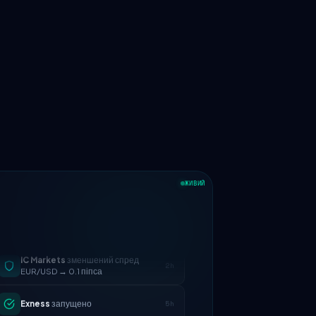
ЖИВИЙ
IC Markets
зменшений спред
2h
EUR/USD → 0.1 піпса
Exness
запущено
5h
XM
змінено політику кредитного
1d
плеча