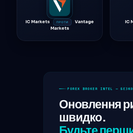
IC Markets
Vantage
IC 
ПРОТИ
Markets
FOREX BROKER INTEL — БЕЗК
Оновлення р
швидко.
Будьте перш